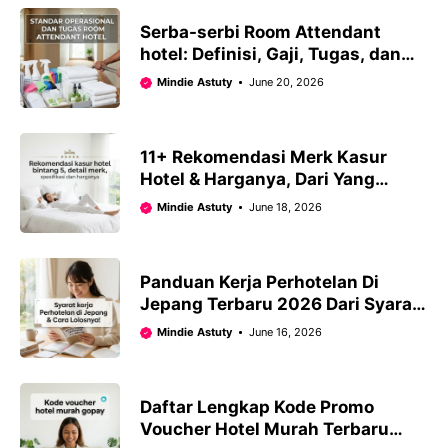
Serba-serbi Room Attendant
hotel: Definisi, Gaji, Tugas, dan
Peluang Karirnya!
Mindie Astuty
June 20, 2026
11+ Rekomendasi Merk Kasur
Hotel & Harganya, Dari Yang
Dipakai Di Bintang 5 Sampai
Mindie Astuty
June 18, 2026
Bintang 3!
Panduan Kerja Perhotelan Di
Jepang Terbaru 2026 Dari Syarat,
Cara Daftar Hingga Gaji
Mindie Astuty
June 16, 2026
Daftar Lengkap Kode Promo
Voucher Hotel Murah Terbaru