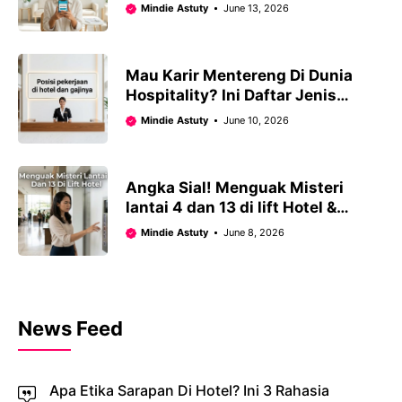
Untuk GoPay, DANA & ShopeePay
Mindie Astuty
June 13, 2026
2026
Mau Karir Mentereng Di Dunia
Hospitality? Ini Daftar Jenis
Pekerjaan Di Hotel Dan Estimasi
Mindie Astuty
June 10, 2026
Gajinya 2026
Angka Sial! Menguak Misteri
lantai 4 dan 13 di lift Hotel &
Simak 5 Mitos Gelap Lainnya
Mindie Astuty
June 8, 2026
News Feed
Apa Etika Sarapan Di Hotel? Ini 3 Rahasia