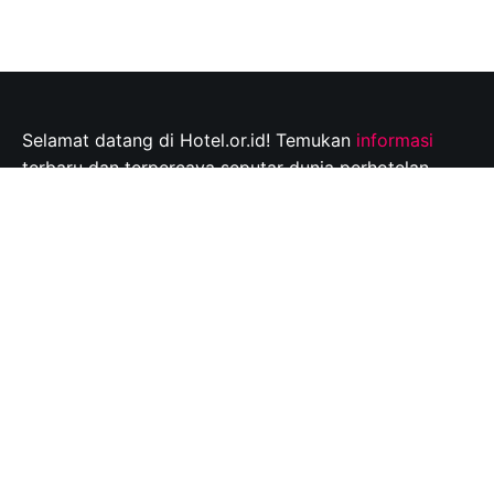
Selamat datang di Hotel.or.id! Temukan
informasi
terbaru dan terpercaya seputar dunia perhotelan,
tempat wisata, dan tips perjalanan yang tak
terlupakan. Jelajahi destinasi wisata pilihan Anda dan
rencanakan perjalanan Anda dengan mudah bersama
kami.
Info@hotel.or.id
Quick Links
About
Contact
Disclaimer
Privacy policy