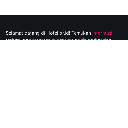
Selamat datang di Hotel.or.id! Temukan
informasi
terbaru dan terpercaya seputar dunia perhotelan,
tempat wisata, dan tips perjalanan yang tak
terlupakan. Jelajahi destinasi wisata pilihan Anda dan
rencanakan perjalanan Anda dengan mudah bersama
kami.
Info@hotel.or.id
Quick Links
About
Contact
Disclaimer
Privacy policy
Copyright © 2026
hotel.or.id