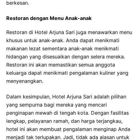
berkesan.
Restoran dengan Menu Anak-anak
Restoran di Hotel Arjuna Sari juga menawarkan menu
khusus untuk anak-anak. Anda dapat menikmati
makanan lezat sementara anak-anak menikmati
hidangan yang disesuaikan dengan selera mereka.
Restoran ini akan memastikan semua anggota
keluarga dapat menikmati pengalaman kuliner yang
menyenangkan.
Dalam kesimpulan, Hotel Arjuna Sari adalah pilihan
yang sempurna bagi mereka yang mencari
penginapan mewah di tengah kota. Dengan fasilitas
lengkap, pelayanan ramah, dan harga terjangkau,
hotel ini akan membuat pengalaman menginap Anda
menjadi tak terlupakan. Jadi, tidak ada alasan untuk