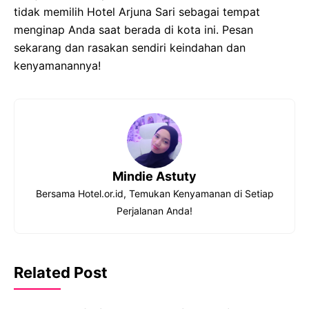
tidak memilih Hotel Arjuna Sari sebagai tempat
menginap Anda saat berada di kota ini. Pesan
sekarang dan rasakan sendiri keindahan dan
kenyamanannya!
Mindie Astuty
Bersama Hotel.or.id, Temukan Kenyamanan di Setiap
Perjalanan Anda!
Related Post