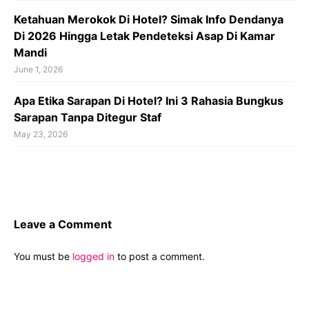
Ketahuan Merokok Di Hotel? Simak Info Dendanya
Di 2026 Hingga Letak Pendeteksi Asap Di Kamar
Mandi
June 1, 2026
Apa Etika Sarapan Di Hotel? Ini 3 Rahasia Bungkus
Sarapan Tanpa Ditegur Staf
May 23, 2026
Leave a Comment
You must be
logged in
to post a comment.