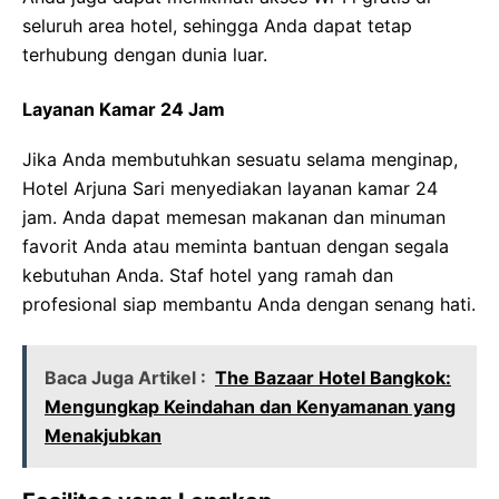
seluruh area hotel, sehingga Anda dapat tetap
terhubung dengan dunia luar.
Layanan Kamar 24 Jam
Jika Anda membutuhkan sesuatu selama menginap,
Hotel Arjuna Sari menyediakan layanan kamar 24
jam. Anda dapat memesan makanan dan minuman
favorit Anda atau meminta bantuan dengan segala
kebutuhan Anda. Staf hotel yang ramah dan
profesional siap membantu Anda dengan senang hati.
Baca Juga Artikel :
The Bazaar Hotel Bangkok:
Mengungkap Keindahan dan Kenyamanan yang
Menakjubkan