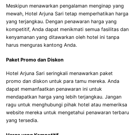
Meskipun menawarkan pengalaman menginap yang
mewah, Hotel Arjuna Sari tetap memperhatikan harga
yang terjangkau. Dengan penawaran harga yang
kompetitif, Anda dapat menikmati semua fasilitas dan
kenyamanan yang ditawarkan oleh hotel ini tanpa
harus menguras kantong Anda.
Paket Promo dan Diskon
Hotel Arjuna Sari seringkali menawarkan paket
promo dan diskon untuk para tamu mereka. Anda
dapat memanfaatkan penawaran ini untuk
mendapatkan harga yang lebih terjangkau. Jangan
ragu untuk menghubungi pihak hotel atau memeriksa
website mereka untuk mengetahui penawaran terbaru
yang tersedia.