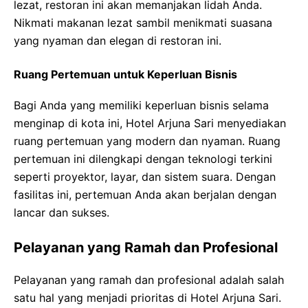
lezat, restoran ini akan memanjakan lidah Anda.
Nikmati makanan lezat sambil menikmati suasana
yang nyaman dan elegan di restoran ini.
Ruang Pertemuan untuk Keperluan Bisnis
Bagi Anda yang memiliki keperluan bisnis selama
menginap di kota ini, Hotel Arjuna Sari menyediakan
ruang pertemuan yang modern dan nyaman. Ruang
pertemuan ini dilengkapi dengan teknologi terkini
seperti proyektor, layar, dan sistem suara. Dengan
fasilitas ini, pertemuan Anda akan berjalan dengan
lancar dan sukses.
Pelayanan yang Ramah dan Profesional
Pelayanan yang ramah dan profesional adalah salah
satu hal yang menjadi prioritas di Hotel Arjuna Sari.