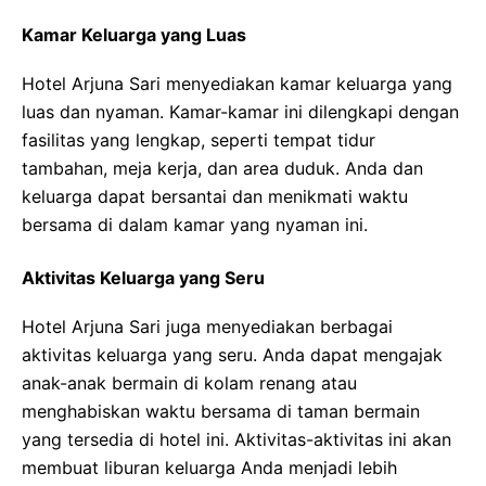
Kamar Keluarga yang Luas
Hotel Arjuna Sari menyediakan kamar keluarga yang
luas dan nyaman. Kamar-kamar ini dilengkapi dengan
fasilitas yang lengkap, seperti tempat tidur
tambahan, meja kerja, dan area duduk. Anda dan
keluarga dapat bersantai dan menikmati waktu
bersama di dalam kamar yang nyaman ini.
Aktivitas Keluarga yang Seru
Hotel Arjuna Sari juga menyediakan berbagai
aktivitas keluarga yang seru. Anda dapat mengajak
anak-anak bermain di kolam renang atau
menghabiskan waktu bersama di taman bermain
yang tersedia di hotel ini. Aktivitas-aktivitas ini akan
membuat liburan keluarga Anda menjadi lebih