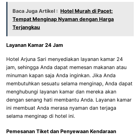
Baca Juga Artikel :
Hotel Murah di Pacet:
Tempat Menginap Nyaman dengan Harga
Terjangkau
Layanan Kamar 24 Jam
Hotel Arjuna Sari menyediakan layanan kamar 24
jam, sehingga Anda dapat memesan makanan atau
minuman kapan saja Anda inginkan. Jika Anda
membutuhkan sesuatu selama menginap, Anda dapat
menghubungi layanan kamar dan mereka akan
dengan senang hati membantu Anda. Layanan kamar
ini membuat Anda merasa nyaman dan terjaga
selama menginap di hotel ini.
Pemesanan Tiket dan Penyewaan Kendaraan