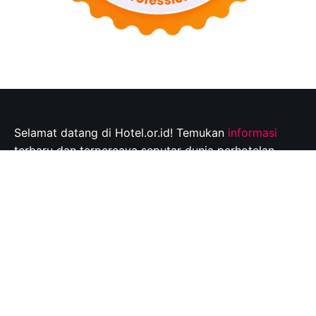
Selamat datang di Hotel.or.id! Temukan
informasi
terbaru dan terpercaya seputar dunia perhotelan,
tempat wisata, dan tips perjalanan yang tak
terlupakan. Jelajahi destinasi wisata pilihan Anda dan
rencanakan perjalanan Anda dengan mudah bersama
kami.
Info@hotel.or.id
Quick Links
About
Contact
Disclaimer
Privacy policy