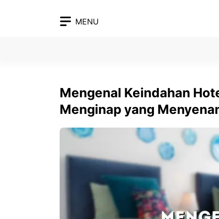
Skip
to
MENU
content
Mengenal Keindahan Hote
Menginap yang Menyena