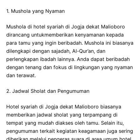
1. Mushola yang Nyaman
Mushola di hotel syariah di Jogja dekat Malioboro
dirancang untukmemberikan kenyamanan kepada
para tamu yang ingin beribadah. Mushola ini biasanya
dilengkapi dengan sajadah, Al-Qur’an, dan
perlengkapan ibadah lainnya. Anda dapat beribadah
dengan tenang dan fokus di lingkungan yang nyaman
dan terawat.
2. Jadwal Sholat dan Pengumuman
Hotel syariah di Jogja dekat Malioboro biasanya
memberikan jadwal sholat yang terpampang di
tempat yang mudah diakses oleh tamu. Selain itu,
pengumuman terkait kegiatan keagamaan juga sering
diberikan melalui pengeras suara di area umum hotel.