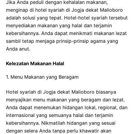
Jika Anda peduli dengan kehalalan makanan,
menginap di hotel syariah di Jogja dekat Malioboro
adalah solusi yang tepat. Hotel-hotel syariah tersebut
menyediakan makanan yang halal dan terjamin
kebersihannya. Anda dapat menikmati makanan lezat
sambil tetap menjaga prinsip-prinsip agama yang
Anda anut.
Kelezatan Makanan Halal
1. Menu Makanan yang Beragam
Hotel syariah di Jogja dekat Malioboro biasanya
menyajikan menu makanan yang beragam dan lezat.
Anda dapat menemukan hidangan lokal, regional, dan
internasional yang semuanya halal dan terjamin
kebersihannya. Nikmatilah hidangan yang sesuai
dengan selera Anda tanpa perlu khawatir akan