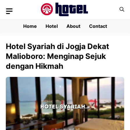
Skip
to
content
Home
Hotel
About
Contact
Hotel Syariah di Jogja Dekat
Malioboro: Menginap Sejuk
dengan Hikmah