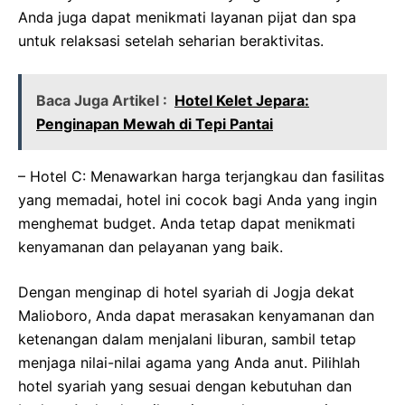
Anda juga dapat menikmati layanan pijat dan spa
untuk relaksasi setelah seharian beraktivitas.
Baca Juga Artikel :
Hotel Kelet Jepara:
Penginapan Mewah di Tepi Pantai
– Hotel C: Menawarkan harga terjangkau dan fasilitas
yang memadai, hotel ini cocok bagi Anda yang ingin
menghemat budget. Anda tetap dapat menikmati
kenyamanan dan pelayanan yang baik.
Dengan menginap di hotel syariah di Jogja dekat
Malioboro, Anda dapat merasakan kenyamanan dan
ketenangan dalam menjalani liburan, sambil tetap
menjaga nilai-nilai agama yang Anda anut. Pilihlah
hotel syariah yang sesuai dengan kebutuhan dan