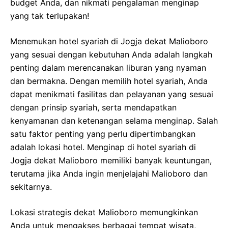
budget Anda, dan nikmati pengalaman menginap
yang tak terlupakan!
Menemukan hotel syariah di Jogja dekat Malioboro
yang sesuai dengan kebutuhan Anda adalah langkah
penting dalam merencanakan liburan yang nyaman
dan bermakna. Dengan memilih hotel syariah, Anda
dapat menikmati fasilitas dan pelayanan yang sesuai
dengan prinsip syariah, serta mendapatkan
kenyamanan dan ketenangan selama menginap. Salah
satu faktor penting yang perlu dipertimbangkan
adalah lokasi hotel. Menginap di hotel syariah di
Jogja dekat Malioboro memiliki banyak keuntungan,
terutama jika Anda ingin menjelajahi Malioboro dan
sekitarnya.
Lokasi strategis dekat Malioboro memungkinkan
Anda untuk mengakses berbagai tempat wisata,