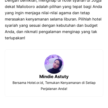
Dengan demikian, menginap di hotel syariah di Jogja
dekat Malioboro adalah pilihan yang tepat bagi Anda
yang ingin menjaga nilai-nilai agama dan tetap
merasakan kenyamanan selama liburan. Pilihlah hotel
syariah yang sesuai dengan kebutuhan dan budget
Anda, dan nikmati pengalaman menginap yang tak
terlupakan!
Mindie Astuty
Bersama Hotel.or.id, Temukan Kenyamanan di Setiap
Perjalanan Anda!