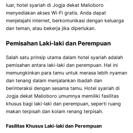
luar, hotel syariah di Jogja dekat Malioboro
menyediakan akses Wi-Fi gratis. Anda dapat
menjelajahi internet, berkomunikasi dengan keluarga
dan teman, atau bekerja jika diperlukan.
Pemisahan Laki-laki dan Perempuan
Salah satu prinsip utama dalam hotel syariah adalah
pemisahan antara laki-laki dan perempuan. Hal ini
memungkinkan para tamu untuk merasa lebih nyaman
dan tenang dalam menjalankan ibadah dan
berinteraksi dengan sesama tamu. Hotel syariah di
Jogja dekat Malioboro umumnya memiliki fasilitas
khusus bagi laki-laki dan perempuan, seperti ruang
makan terpisah dan kolam renang terpisah.
Fasilitas Khusus Laki-laki dan Perempuan