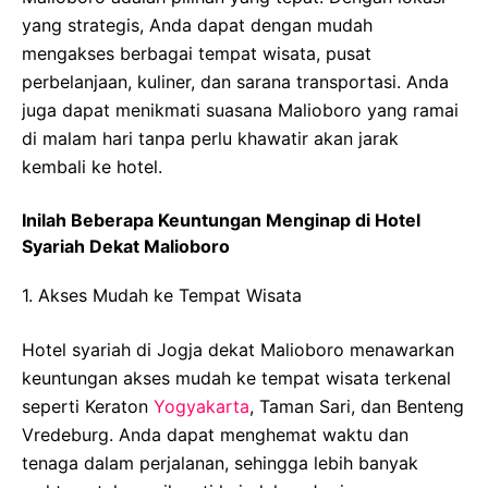
yang strategis, Anda dapat dengan mudah
mengakses berbagai tempat wisata, pusat
perbelanjaan, kuliner, dan sarana transportasi. Anda
juga dapat menikmati suasana Malioboro yang ramai
di malam hari tanpa perlu khawatir akan jarak
kembali ke hotel.
Inilah Beberapa Keuntungan Menginap di Hotel
Syariah Dekat Malioboro
1. Akses Mudah ke Tempat Wisata
Hotel syariah di Jogja dekat Malioboro menawarkan
keuntungan akses mudah ke tempat wisata terkenal
seperti Keraton
Yogyakarta
, Taman Sari, dan Benteng
Vredeburg. Anda dapat menghemat waktu dan
tenaga dalam perjalanan, sehingga lebih banyak