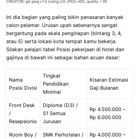
CREATOR: gd-jpeg v1.0 (using IJG JPEG v62), quality = 95
Ini dia bagian yang paling bikin penasaran banyak
calon pelamar. Urusan upah sebenarnya sangat
bergantung pada skala penginapan (bintang 3, 4,
atau 5) serta lokasi kota tempat kamu bekerja.
Silakan pelajari tabel Posisi pekerjaan di hotel dan
gajinya di bawah ini sebagai bahan acuan dasar:
Tingkat
Nama
Kisaran Estimasi
Pendidikan
Posisi Divisi
Gaji Bulanan
Minimal
Front Desk
Diploma (D3) /
Rp 4.500.000 –
/
S1 Semua
Rp 6.000.000
Resepsionis
Jurusan
Room Boy /
SMK Perhotelan /
Rp 4.000.000 –