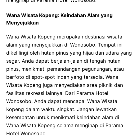
menginap di Parama Hotel Wonosobo.
Wana Wisata Kopeng: Keindahan Alam yang
Menyejukkan
Wana Wisata Kopeng merupakan destinasi wisata
alam yang menyejukkan di Wonosobo. Tempat ini
dikelilingi oleh hutan pinus yang hijau dan udara yang
segar. Anda dapat berjalan-jalan di tengah hutan
pinus, menikmati pemandangan pegunungan, atau
berfoto di spot-spot indah yang tersedia. Wana
Wisata Kopeng juga menyediakan area piknik dan
fasilitas rekreasi lainnya. Dari Parama Hotel
Wonosobo, Anda dapat mencapai Wana Wisata
Kopeng dalam waktu singkat. Jangan lewatkan
kesempatan untuk menikmati keindahan alam di
Wana Wisata Kopeng selama menginap di Parama
Hotel Wonosobo.