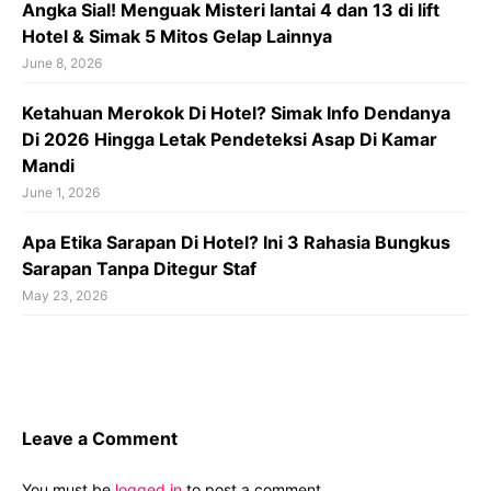
Angka Sial! Menguak Misteri lantai 4 dan 13 di lift
Hotel & Simak 5 Mitos Gelap Lainnya
June 8, 2026
Ketahuan Merokok Di Hotel? Simak Info Dendanya
Di 2026 Hingga Letak Pendeteksi Asap Di Kamar
Mandi
June 1, 2026
Apa Etika Sarapan Di Hotel? Ini 3 Rahasia Bungkus
Sarapan Tanpa Ditegur Staf
May 23, 2026
Leave a Comment
You must be
logged in
to post a comment.