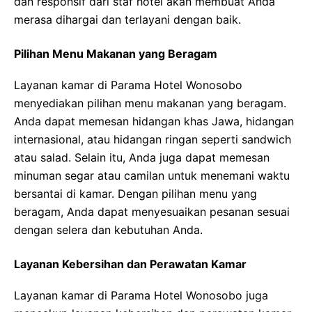
dan responsif dari staf hotel akan membuat Anda
merasa dihargai dan terlayani dengan baik.
Pilihan Menu Makanan yang Beragam
Layanan kamar di Parama Hotel Wonosobo
menyediakan pilihan menu makanan yang beragam.
Anda dapat memesan hidangan khas Jawa, hidangan
internasional, atau hidangan ringan seperti sandwich
atau salad. Selain itu, Anda juga dapat memesan
minuman segar atau camilan untuk menemani waktu
bersantai di kamar. Dengan pilihan menu yang
beragam, Anda dapat menyesuaikan pesanan sesuai
dengan selera dan kebutuhan Anda.
Layanan Kebersihan dan Perawatan Kamar
Layanan kamar di Parama Hotel Wonosobo juga