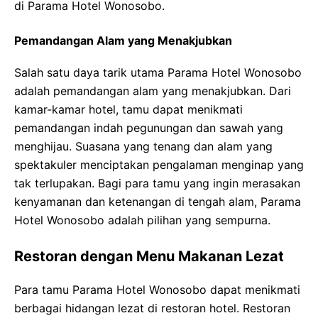
di Parama Hotel Wonosobo.
Pemandangan Alam yang Menakjubkan
Salah satu daya tarik utama Parama Hotel Wonosobo
adalah pemandangan alam yang menakjubkan. Dari
kamar-kamar hotel, tamu dapat menikmati
pemandangan indah pegunungan dan sawah yang
menghijau. Suasana yang tenang dan alam yang
spektakuler menciptakan pengalaman menginap yang
tak terlupakan. Bagi para tamu yang ingin merasakan
kenyamanan dan ketenangan di tengah alam, Parama
Hotel Wonosobo adalah pilihan yang sempurna.
Restoran dengan Menu Makanan Lezat
Para tamu Parama Hotel Wonosobo dapat menikmati
berbagai hidangan lezat di restoran hotel. Restoran