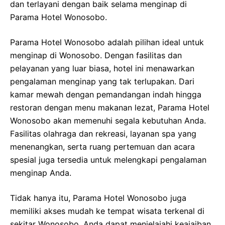
dan terlayani dengan baik selama menginap di
Parama Hotel Wonosobo.
Parama Hotel Wonosobo adalah pilihan ideal untuk
menginap di Wonosobo. Dengan fasilitas dan
pelayanan yang luar biasa, hotel ini menawarkan
pengalaman menginap yang tak terlupakan. Dari
kamar mewah dengan pemandangan indah hingga
restoran dengan menu makanan lezat, Parama Hotel
Wonosobo akan memenuhi segala kebutuhan Anda.
Fasilitas olahraga dan rekreasi, layanan spa yang
menenangkan, serta ruang pertemuan dan acara
spesial juga tersedia untuk melengkapi pengalaman
menginap Anda.
Tidak hanya itu, Parama Hotel Wonosobo juga
memiliki akses mudah ke tempat wisata terkenal di
sekitar Wonosobo. Anda dapat menjelajahi keajaiban