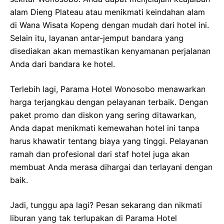
alam Dieng Plateau atau menikmati keindahan alam
di Wana Wisata Kopeng dengan mudah dari hotel ini.
Selain itu, layanan antar-jemput bandara yang
disediakan akan memastikan kenyamanan perjalanan
Anda dari bandara ke hotel.
Terlebih lagi, Parama Hotel Wonosobo menawarkan
harga terjangkau dengan pelayanan terbaik. Dengan
paket promo dan diskon yang sering ditawarkan,
Anda dapat menikmati kemewahan hotel ini tanpa
harus khawatir tentang biaya yang tinggi. Pelayanan
ramah dan profesional dari staf hotel juga akan
membuat Anda merasa dihargai dan terlayani dengan
baik.
Jadi, tunggu apa lagi? Pesan sekarang dan nikmati
liburan yang tak terlupakan di Parama Hotel