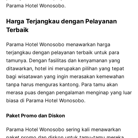
Parama Hotel Wonosobo.
Harga Terjangkau dengan Pelayanan
Terbaik
Parama Hotel Wonosobo menawarkan harga
terjangkau dengan pelayanan terbaik untuk para
tamunya. Dengan fasilitas dan kenyamanan yang
ditawarkan, hotel ini merupakan pilihan yang tepat
bagi wisatawan yang ingin merasakan kemewahan
tanpa harus menguras kantong. Para tamu akan
merasa puas dengan pengalaman menginap yang luar
biasa di Parama Hotel Wonosobo.
Paket Promo dan Diskon
Parama Hotel Wonosobo sering kali menawarkan
paket promo dan diskon untuk tamu-tamu mereka.