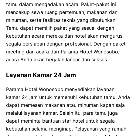
tamu dalam mengadakan acara. Paket-paket ini
mencakup sewa ruang pertemuan, makanan dan
minuman, serta fasilitas teknis yang dibutuhkan.
Tamu dapat memilih paket yang sesuai dengan
kebutuhan acara mereka dan hotel akan mengurus
segala persiapan dengan profesional. Dengan paket
meeting dan acara dari Parama Hotel Wonosobo,
acara Anda akan berjalan lancar dan sukses.
Layanan Kamar 24 Jam
Parama Hotel Wonosobo menyediakan layanan
kamar 24 jam untuk memenuhi kebutuhan tamu. Anda
dapat memesan makanan atau minuman kapan saja
melalui layanan kamar. Selain itu, para tamu juga
dapat meminta bantuan staf hotel untuk segala
kebutuhan selama menginap. Pelayanan yang ramah