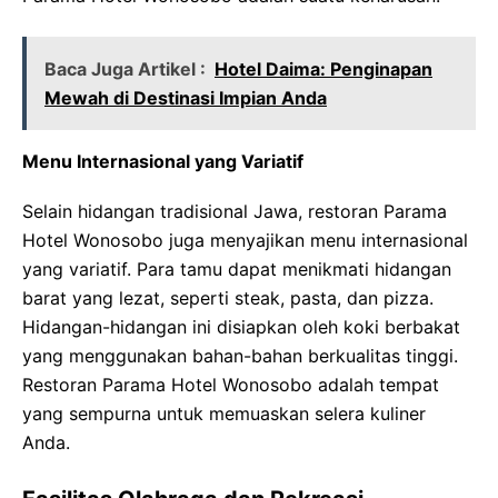
Baca Juga Artikel :
Hotel Daima: Penginapan
Mewah di Destinasi Impian Anda
Menu Internasional yang Variatif
Selain hidangan tradisional Jawa, restoran Parama
Hotel Wonosobo juga menyajikan menu internasional
yang variatif. Para tamu dapat menikmati hidangan
barat yang lezat, seperti steak, pasta, dan pizza.
Hidangan-hidangan ini disiapkan oleh koki berbakat
yang menggunakan bahan-bahan berkualitas tinggi.
Restoran Parama Hotel Wonosobo adalah tempat
yang sempurna untuk memuaskan selera kuliner
Anda.