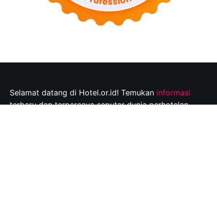
Selamat datang di Hotel.or.id! Temukan
informasi
terbaru dan terpercaya seputar dunia perhotelan,
tempat wisata, dan tips perjalanan yang tak
terlupakan. Jelajahi destinasi wisata pilihan Anda dan
rencanakan perjalanan Anda dengan mudah bersama
kami.
Info@hotel.or.id
Quick Links
About
Contact
Disclaimer
Privacy policy