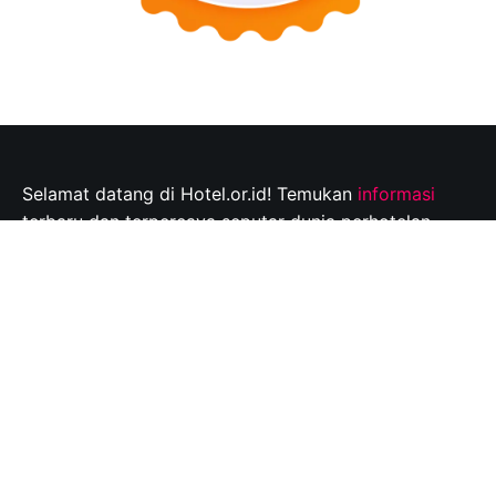
Selamat datang di Hotel.or.id! Temukan
informasi
terbaru dan terpercaya seputar dunia perhotelan,
tempat wisata, dan tips perjalanan yang tak
terlupakan. Jelajahi destinasi wisata pilihan Anda dan
rencanakan perjalanan Anda dengan mudah bersama
kami.
Info@hotel.or.id
Quick Links
About
Contact
Disclaimer
Privacy policy