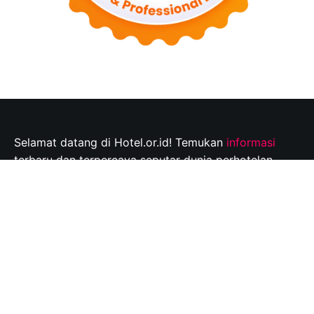
Selamat datang di Hotel.or.id! Temukan
informasi
terbaru dan terpercaya seputar dunia perhotelan,
tempat wisata, dan tips perjalanan yang tak
terlupakan. Jelajahi destinasi wisata pilihan Anda dan
rencanakan perjalanan Anda dengan mudah bersama
kami.
Info@hotel.or.id
Quick Links
About
Contact
Disclaimer
Privacy policy