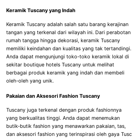
Keramik Tuscany yang Indah
Keramik Tuscany adalah salah satu barang kerajinan
tangan yang terkenal dari wilayah ini. Dari perabotan
rumah tangga hingga dekorasi, keramik Tuscany
memiliki keindahan dan kualitas yang tak tertandingi.
Anda dapat mengunjungi toko-toko keramik lokal di
sekitar boutique hotels Tuscany untuk melihat
berbagai produk keramik yang indah dan membeli
oleh-oleh yang unik.
Pakaian dan Aksesori Fashion Tuscany
Tuscany juga terkenal dengan produk fashionnya
yang berkualitas tinggi. Anda dapat menemukan
butik-butik fashion yang menawarkan pakaian, tas,
dan aksesori fashion yang terinspirasi oleh gaya Tusc