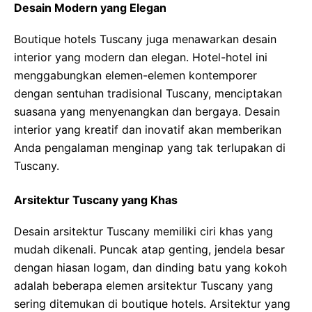
Desain Modern yang Elegan
Boutique hotels Tuscany juga menawarkan desain
interior yang modern dan elegan. Hotel-hotel ini
menggabungkan elemen-elemen kontemporer
dengan sentuhan tradisional Tuscany, menciptakan
suasana yang menyenangkan dan bergaya. Desain
interior yang kreatif dan inovatif akan memberikan
Anda pengalaman menginap yang tak terlupakan di
Tuscany.
Arsitektur Tuscany yang Khas
Desain arsitektur Tuscany memiliki ciri khas yang
mudah dikenali. Puncak atap genting, jendela besar
dengan hiasan logam, dan dinding batu yang kokoh
adalah beberapa elemen arsitektur Tuscany yang
sering ditemukan di boutique hotels. Arsitektur yang