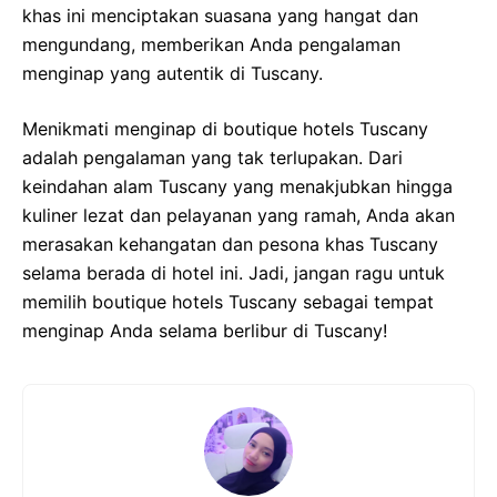
khas ini menciptakan suasana yang hangat dan
mengundang, memberikan Anda pengalaman
menginap yang autentik di Tuscany.
Menikmati menginap di boutique hotels Tuscany
adalah pengalaman yang tak terlupakan. Dari
keindahan alam Tuscany yang menakjubkan hingga
kuliner lezat dan pelayanan yang ramah, Anda akan
merasakan kehangatan dan pesona khas Tuscany
selama berada di hotel ini. Jadi, jangan ragu untuk
memilih boutique hotels Tuscany sebagai tempat
menginap Anda selama berlibur di Tuscany!