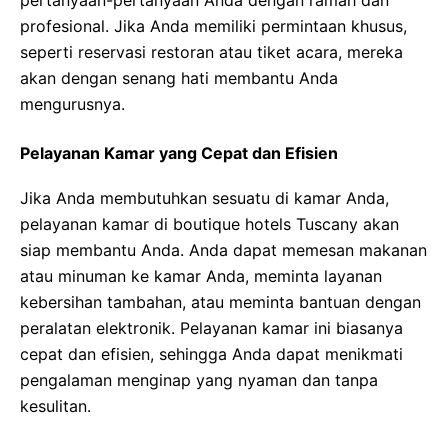
pertanyaan-pertanyaan Anda dengan ramah dan
profesional. Jika Anda memiliki permintaan khusus,
seperti reservasi restoran atau tiket acara, mereka
akan dengan senang hati membantu Anda
mengurusnya.
Pelayanan Kamar yang Cepat dan Efisien
Jika Anda membutuhkan sesuatu di kamar Anda,
pelayanan kamar di boutique hotels Tuscany akan
siap membantu Anda. Anda dapat memesan makanan
atau minuman ke kamar Anda, meminta layanan
kebersihan tambahan, atau meminta bantuan dengan
peralatan elektronik. Pelayanan kamar ini biasanya
cepat dan efisien, sehingga Anda dapat menikmati
pengalaman menginap yang nyaman dan tanpa
kesulitan.