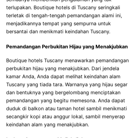
terlupakan. Boutique hotels di Tuscany seringkali
terletak di tengah-tengah pemandangan alami ini,
menjadikannya tempat yang sempurna untuk
bersantai dan menikmati keindahan Tuscany.
Pemandangan Perbukitan Hijau yang Menakjubkan
Boutique hotels Tuscany menawarkan pemandangan
perbukitan hijau yang menakjubkan. Dari jendela
kamar Anda, Anda dapat melihat keindahan alam
Tuscany yang tiada tara. Warnanya yang hijau segar
dan bentuknya yang bergelombang menciptakan
pemandangan yang begitu memesona. Anda dapat
duduk di balkon atau taman hotel sambil menikmati
secangkir kopi atau anggur lokal, sambil menyerap
keindahan alam yang menakjubkan.