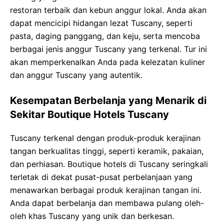
restoran terbaik dan kebun anggur lokal. Anda akan
dapat mencicipi hidangan lezat Tuscany, seperti
pasta, daging panggang, dan keju, serta mencoba
berbagai jenis anggur Tuscany yang terkenal. Tur ini
akan memperkenalkan Anda pada kelezatan kuliner
dan anggur Tuscany yang autentik.
Kesempatan Berbelanja yang Menarik di
Sekitar Boutique Hotels Tuscany
Tuscany terkenal dengan produk-produk kerajinan
tangan berkualitas tinggi, seperti keramik, pakaian,
dan perhiasan. Boutique hotels di Tuscany seringkali
terletak di dekat pusat-pusat perbelanjaan yang
menawarkan berbagai produk kerajinan tangan ini.
Anda dapat berbelanja dan membawa pulang oleh-
oleh khas Tuscany yang unik dan berkesan.