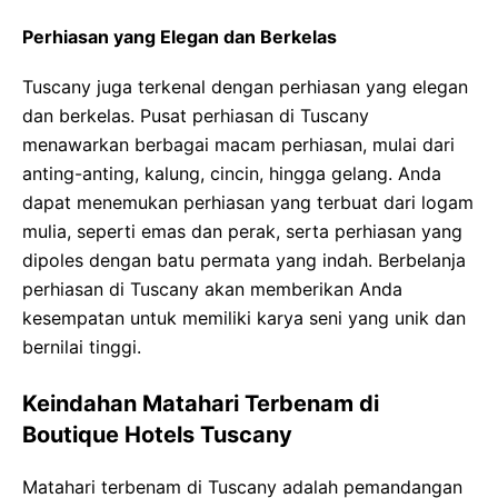
Perhiasan yang Elegan dan Berkelas
Tuscany juga terkenal dengan perhiasan yang elegan
dan berkelas. Pusat perhiasan di Tuscany
menawarkan berbagai macam perhiasan, mulai dari
anting-anting, kalung, cincin, hingga gelang. Anda
dapat menemukan perhiasan yang terbuat dari logam
mulia, seperti emas dan perak, serta perhiasan yang
dipoles dengan batu permata yang indah. Berbelanja
perhiasan di Tuscany akan memberikan Anda
kesempatan untuk memiliki karya seni yang unik dan
bernilai tinggi.
Keindahan Matahari Terbenam di
Boutique Hotels Tuscany
Matahari terbenam di Tuscany adalah pemandangan