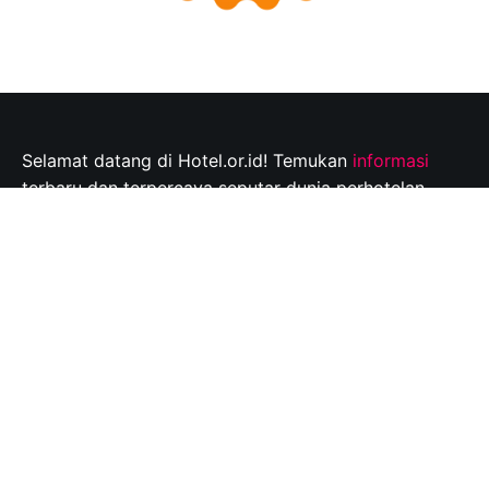
Selamat datang di Hotel.or.id! Temukan
informasi
terbaru dan terpercaya seputar dunia perhotelan,
tempat wisata, dan tips perjalanan yang tak
terlupakan. Jelajahi destinasi wisata pilihan Anda dan
rencanakan perjalanan Anda dengan mudah bersama
kami.
Info@hotel.or.id
Quick Links
About
Contact
Disclaimer
Privacy policy