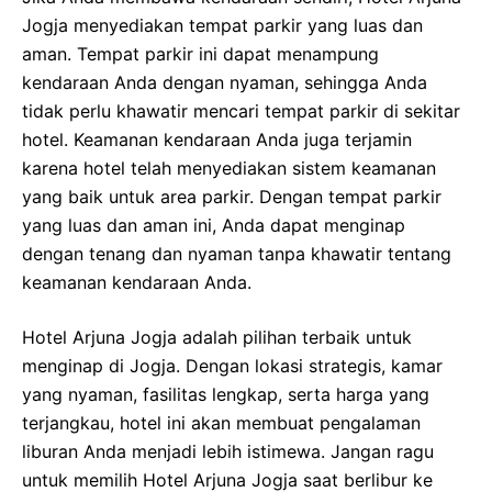
Jogja menyediakan tempat parkir yang luas dan
aman. Tempat parkir ini dapat menampung
kendaraan Anda dengan nyaman, sehingga Anda
tidak perlu khawatir mencari tempat parkir di sekitar
hotel. Keamanan kendaraan Anda juga terjamin
karena hotel telah menyediakan sistem keamanan
yang baik untuk area parkir. Dengan tempat parkir
yang luas dan aman ini, Anda dapat menginap
dengan tenang dan nyaman tanpa khawatir tentang
keamanan kendaraan Anda.
Hotel Arjuna Jogja adalah pilihan terbaik untuk
menginap di Jogja. Dengan lokasi strategis, kamar
yang nyaman, fasilitas lengkap, serta harga yang
terjangkau, hotel ini akan membuat pengalaman
liburan Anda menjadi lebih istimewa. Jangan ragu
untuk memilih Hotel Arjuna Jogja saat berlibur ke