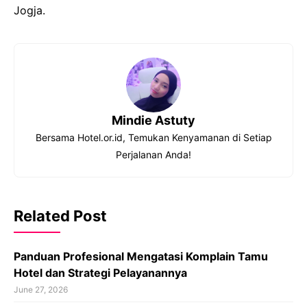
Jogja.
Mindie Astuty
Bersama Hotel.or.id, Temukan Kenyamanan di Setiap
Perjalanan Anda!
Related Post
Panduan Profesional Mengatasi Komplain Tamu
Hotel dan Strategi Pelayanannya
June 27, 2026