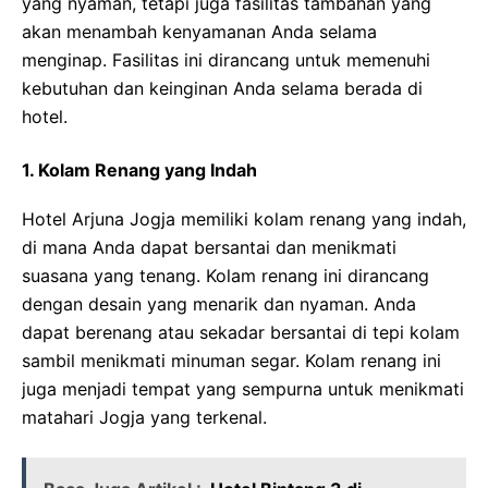
yang nyaman, tetapi juga fasilitas tambahan yang
akan menambah kenyamanan Anda selama
menginap. Fasilitas ini dirancang untuk memenuhi
kebutuhan dan keinginan Anda selama berada di
hotel.
1. Kolam Renang yang Indah
Hotel Arjuna Jogja memiliki kolam renang yang indah,
di mana Anda dapat bersantai dan menikmati
suasana yang tenang. Kolam renang ini dirancang
dengan desain yang menarik dan nyaman. Anda
dapat berenang atau sekadar bersantai di tepi kolam
sambil menikmati minuman segar. Kolam renang ini
juga menjadi tempat yang sempurna untuk menikmati
matahari Jogja yang terkenal.