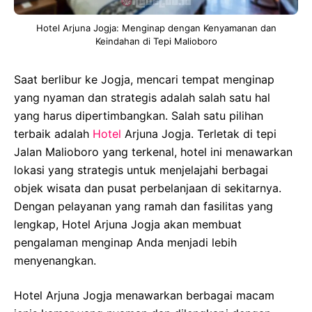
Hotel Arjuna Jogja: Menginap dengan Kenyamanan dan
Keindahan di Tepi Malioboro
Saat berlibur ke Jogja, mencari tempat menginap
yang nyaman dan strategis adalah salah satu hal
yang harus dipertimbangkan. Salah satu pilihan
terbaik adalah
Hotel
Arjuna Jogja. Terletak di tepi
Jalan Malioboro yang terkenal, hotel ini menawarkan
lokasi yang strategis untuk menjelajahi berbagai
objek wisata dan pusat perbelanjaan di sekitarnya.
Dengan pelayanan yang ramah dan fasilitas yang
lengkap, Hotel Arjuna Jogja akan membuat
pengalaman menginap Anda menjadi lebih
menyenangkan.
Hotel Arjuna Jogja menawarkan berbagai macam