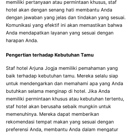
memiliki pertanyaan atau permintaan khusus, staf
hotel akan dengan senang hati membantu Anda
dengan jawaban yang jelas dan tindakan yang sesuai.
Komunikasi yang efektif ini akan memastikan bahwa
Anda mendapatkan layanan yang sesuai dengan
harapan Anda.
Pengertian terhadap Kebutuhan Tamu
Staf hotel Arjuna Jogja memiliki pemahaman yang
baik terhadap kebutuhan tamu. Mereka selalu siap
untuk mendengarkan dan memahami apa yang Anda
butuhkan selama menginap di hotel. Jika Anda
memiliki permintaan khusus atau kebutuhan tertentu,
staf hotel akan berusaha sebaik mungkin untuk
memenuhinya. Mereka dapat memberikan
rekomendasi tempat makan yang sesuai dengan
preferensi Anda, membantu Anda dalam mengatur