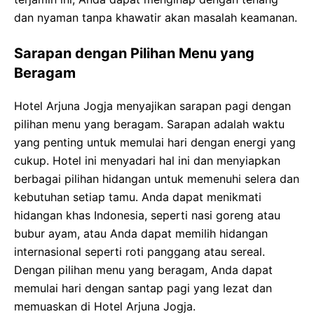
dan nyaman tanpa khawatir akan masalah keamanan.
Sarapan dengan Pilihan Menu yang
Beragam
Hotel Arjuna Jogja menyajikan sarapan pagi dengan
pilihan menu yang beragam. Sarapan adalah waktu
yang penting untuk memulai hari dengan energi yang
cukup. Hotel ini menyadari hal ini dan menyiapkan
berbagai pilihan hidangan untuk memenuhi selera dan
kebutuhan setiap tamu. Anda dapat menikmati
hidangan khas Indonesia, seperti nasi goreng atau
bubur ayam, atau Anda dapat memilih hidangan
internasional seperti roti panggang atau sereal.
Dengan pilihan menu yang beragam, Anda dapat
memulai hari dengan santap pagi yang lezat dan
memuaskan di Hotel Arjuna Jogja.