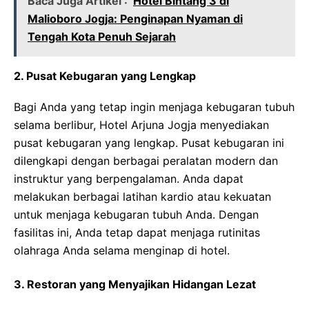
Baca Juga Artikel :
Hotel Bintang 3 di
Malioboro Jogja: Penginapan Nyaman di
Tengah Kota Penuh Sejarah
2. Pusat Kebugaran yang Lengkap
Bagi Anda yang tetap ingin menjaga kebugaran tubuh
selama berlibur, Hotel Arjuna Jogja menyediakan
pusat kebugaran yang lengkap. Pusat kebugaran ini
dilengkapi dengan berbagai peralatan modern dan
instruktur yang berpengalaman. Anda dapat
melakukan berbagai latihan kardio atau kekuatan
untuk menjaga kebugaran tubuh Anda. Dengan
fasilitas ini, Anda tetap dapat menjaga rutinitas
olahraga Anda selama menginap di hotel.
3. Restoran yang Menyajikan Hidangan Lezat