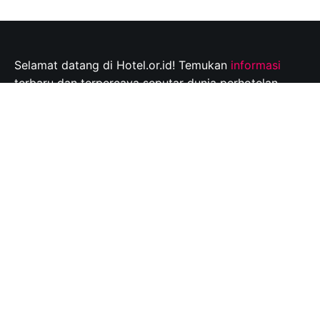
Selamat datang di Hotel.or.id! Temukan
informasi
terbaru dan terpercaya seputar dunia perhotelan,
tempat wisata, dan tips perjalanan yang tak
terlupakan. Jelajahi destinasi wisata pilihan Anda dan
rencanakan perjalanan Anda dengan mudah bersama
kami.
Info@hotel.or.id
Quick Links
About
Contact
Disclaimer
Privacy policy
Copyright © 2026
hotel.or.id