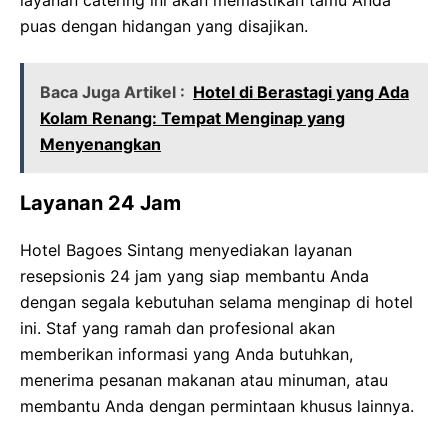
layanan catering ini akan memastikan tamu Anda
puas dengan hidangan yang disajikan.
Baca Juga Artikel :
Hotel di Berastagi yang Ada
Kolam Renang: Tempat Menginap yang
Menyenangkan
Layanan 24 Jam
Hotel Bagoes Sintang menyediakan layanan
resepsionis 24 jam yang siap membantu Anda
dengan segala kebutuhan selama menginap di hotel
ini. Staf yang ramah dan profesional akan
memberikan informasi yang Anda butuhkan,
menerima pesanan makanan atau minuman, atau
membantu Anda dengan permintaan khusus lainnya.