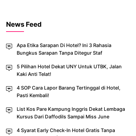
News Feed
Apa Etika Sarapan Di Hotel? Ini 3 Rahasia
Bungkus Sarapan Tanpa Ditegur Staf
5 Pilihan Hotel Dekat UNY Untuk UTBK, Jalan
Kaki Anti Telat!
4 SOP Cara Lapor Barang Tertinggal di Hotel,
Pasti Kembali!
List Kos Pare Kampung Inggris Dekat Lembaga
Kursus Dari Daffodils Sampai Miss June
4 Syarat Early Check-In Hotel Gratis Tanpa