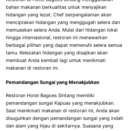
bahan makanan berkualitas untuk menyajikan
hidangan yang lezat. Chef berpengalaman akan
menciptakan hidangan yang menggugah selera dan
memuaskan selera Anda. Mulai dari hidangan lokal
hingga internasional, restoran ini menawarkan
berbagai pilihan yang dapat memenuhi selera semua
tamu. Kelezatan hidangan yang disajikan akan
membuat Anda kembali lagi untuk menikmati
makanan di restoran ini.
Pemandangan Sungai yang Menakjubkan
Restoran Hotel Bagoes Sintang memiliki
pemandangan sungai Kapuas yang menakjubkan.
Saat menikmati makanan di restoran ini, Anda akan
disuguhkan dengan pemandangan sungai yang indah
dan alam yang hijau di sekitarnya. Suasana yang