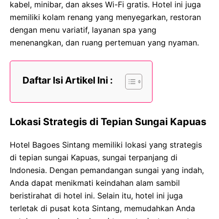
kabel, minibar, dan akses Wi-Fi gratis. Hotel ini juga
memiliki kolam renang yang menyegarkan, restoran
dengan menu variatif, layanan spa yang
menenangkan, dan ruang pertemuan yang nyaman.
Daftar Isi Artikel Ini :
Lokasi Strategis di Tepian Sungai Kapuas
Hotel Bagoes Sintang memiliki lokasi yang strategis
di tepian sungai Kapuas, sungai terpanjang di
Indonesia. Dengan pemandangan sungai yang indah,
Anda dapat menikmati keindahan alam sambil
beristirahat di hotel ini. Selain itu, hotel ini juga
terletak di pusat kota Sintang, memudahkan Anda