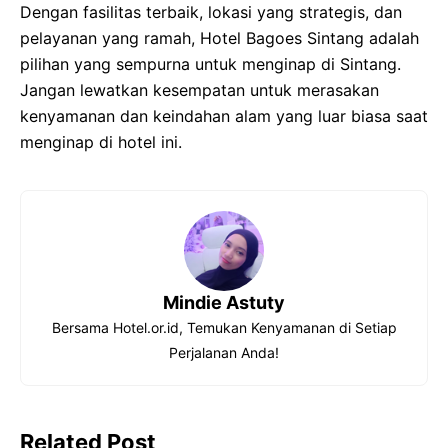
Dengan fasilitas terbaik, lokasi yang strategis, dan
pelayanan yang ramah, Hotel Bagoes Sintang adalah
pilihan yang sempurna untuk menginap di Sintang.
Jangan lewatkan kesempatan untuk merasakan
kenyamanan dan keindahan alam yang luar biasa saat
menginap di hotel ini.
Mindie Astuty
Bersama Hotel.or.id, Temukan Kenyamanan di Setiap
Perjalanan Anda!
Related Post