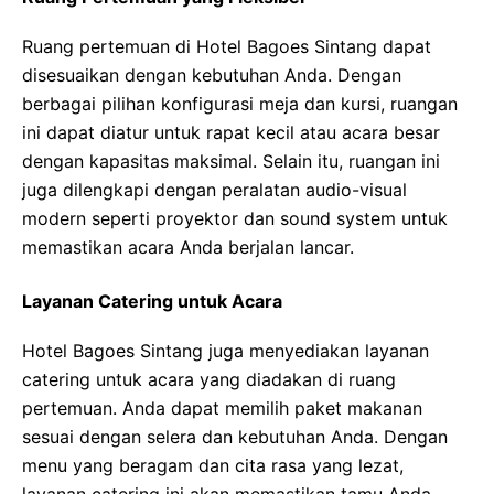
Ruang pertemuan di Hotel Bagoes Sintang dapat
disesuaikan dengan kebutuhan Anda. Dengan
berbagai pilihan konfigurasi meja dan kursi, ruangan
ini dapat diatur untuk rapat kecil atau acara besar
dengan kapasitas maksimal. Selain itu, ruangan ini
juga dilengkapi dengan peralatan audio-visual
modern seperti proyektor dan sound system untuk
memastikan acara Anda berjalan lancar.
Layanan Catering untuk Acara
Hotel Bagoes Sintang juga menyediakan layanan
catering untuk acara yang diadakan di ruang
pertemuan. Anda dapat memilih paket makanan
sesuai dengan selera dan kebutuhan Anda. Dengan
menu yang beragam dan cita rasa yang lezat,