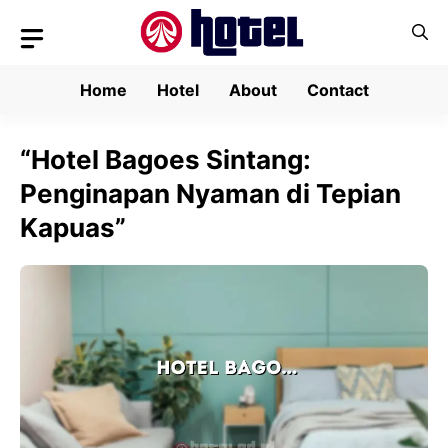
Skip
to
content
Home
Hotel
About
Contact
“Hotel Bagoes Sintang:
Penginapan Nyaman di Tepian
Kapuas”