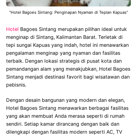
“Hotel Bagoes Sintang: Penginapan Nyaman di Tepian Kapuas”
Hotel
Bagoes Sintang merupakan pilihan ideal untuk
menginap di Sintang, Kalimantan Barat. Terletak di
tepi sungai Kapuas yang indah, hotel ini menawarkan
pengalaman menginap yang nyaman dan fasilitas
terbaik. Dengan lokasi strategis di pusat kota dan
pemandangan alam yang menakjubkan, Hotel Bagoes
Sintang menjadi destinasi favorit bagi wisatawan dan
pebisnis.
Dengan desain bangunan yang modern dan elegan,
Hotel Bagoes Sintang menawarkan berbagai fasilitas
yang akan membuat Anda merasa seperti di rumah
sendiri. Setiap kamar dirancang dengan baik dan
dilengkapi dengan fasilitas modern seperti AC, TV