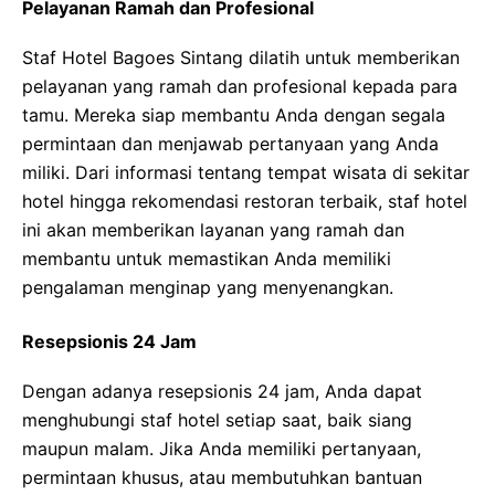
Pelayanan Ramah dan Profesional
Staf Hotel Bagoes Sintang dilatih untuk memberikan
pelayanan yang ramah dan profesional kepada para
tamu. Mereka siap membantu Anda dengan segala
permintaan dan menjawab pertanyaan yang Anda
miliki. Dari informasi tentang tempat wisata di sekitar
hotel hingga rekomendasi restoran terbaik, staf hotel
ini akan memberikan layanan yang ramah dan
membantu untuk memastikan Anda memiliki
pengalaman menginap yang menyenangkan.
Resepsionis 24 Jam
Dengan adanya resepsionis 24 jam, Anda dapat
menghubungi staf hotel setiap saat, baik siang
maupun malam. Jika Anda memiliki pertanyaan,
permintaan khusus, atau membutuhkan bantuan