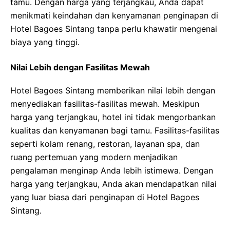
tamu. Dengan harga yang terjangkau, Anda dapat
menikmati keindahan dan kenyamanan penginapan di
Hotel Bagoes Sintang tanpa perlu khawatir mengenai
biaya yang tinggi.
Nilai Lebih dengan Fasilitas Mewah
Hotel Bagoes Sintang memberikan nilai lebih dengan
menyediakan fasilitas-fasilitas mewah. Meskipun
harga yang terjangkau, hotel ini tidak mengorbankan
kualitas dan kenyamanan bagi tamu. Fasilitas-fasilitas
seperti kolam renang, restoran, layanan spa, dan
ruang pertemuan yang modern menjadikan
pengalaman menginap Anda lebih istimewa. Dengan
harga yang terjangkau, Anda akan mendapatkan nilai
yang luar biasa dari penginapan di Hotel Bagoes
Sintang.