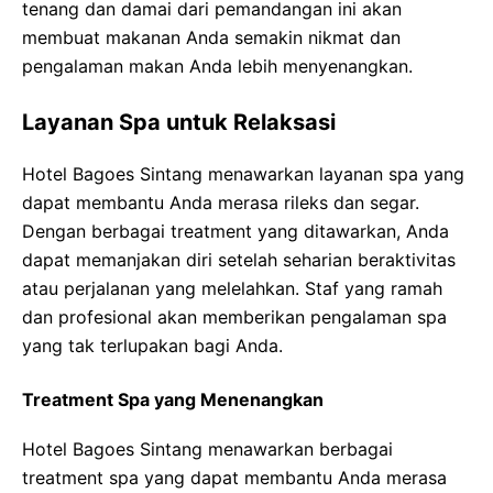
tenang dan damai dari pemandangan ini akan
membuat makanan Anda semakin nikmat dan
pengalaman makan Anda lebih menyenangkan.
Layanan Spa untuk Relaksasi
Hotel Bagoes Sintang menawarkan layanan spa yang
dapat membantu Anda merasa rileks dan segar.
Dengan berbagai treatment yang ditawarkan, Anda
dapat memanjakan diri setelah seharian beraktivitas
atau perjalanan yang melelahkan. Staf yang ramah
dan profesional akan memberikan pengalaman spa
yang tak terlupakan bagi Anda.
Treatment Spa yang Menenangkan
Hotel Bagoes Sintang menawarkan berbagai
treatment spa yang dapat membantu Anda merasa