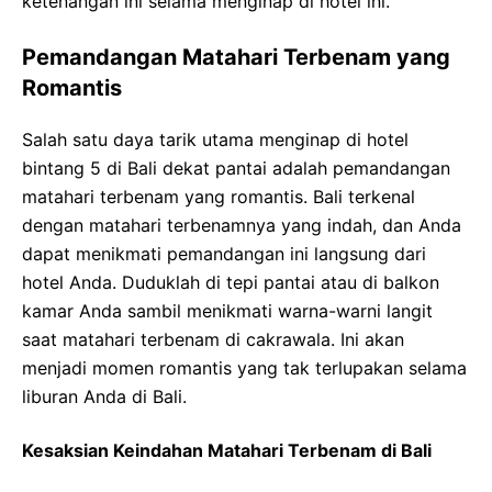
ketenangan ini selama menginap di hotel ini.
Pemandangan Matahari Terbenam yang
Romantis
Salah satu daya tarik utama menginap di hotel
bintang 5 di Bali dekat pantai adalah pemandangan
matahari terbenam yang romantis. Bali terkenal
dengan matahari terbenamnya yang indah, dan Anda
dapat menikmati pemandangan ini langsung dari
hotel Anda. Duduklah di tepi pantai atau di balkon
kamar Anda sambil menikmati warna-warni langit
saat matahari terbenam di cakrawala. Ini akan
menjadi momen romantis yang tak terlupakan selama
liburan Anda di Bali.
Kesaksian Keindahan Matahari Terbenam di Bali