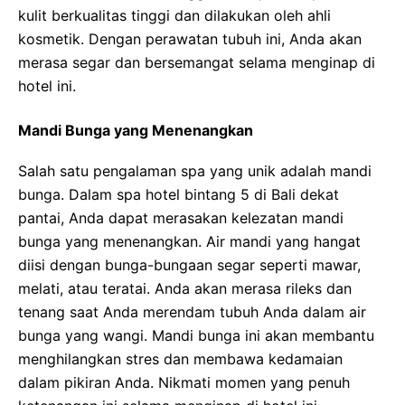
kulit berkualitas tinggi dan dilakukan oleh ahli
kosmetik. Dengan perawatan tubuh ini, Anda akan
merasa segar dan bersemangat selama menginap di
hotel ini.
Mandi Bunga yang Menenangkan
Salah satu pengalaman spa yang unik adalah mandi
bunga. Dalam spa hotel bintang 5 di Bali dekat
pantai, Anda dapat merasakan kelezatan mandi
bunga yang menenangkan. Air mandi yang hangat
diisi dengan bunga-bungaan segar seperti mawar,
melati, atau teratai. Anda akan merasa rileks dan
tenang saat Anda merendam tubuh Anda dalam air
bunga yang wangi. Mandi bunga ini akan membantu
menghilangkan stres dan membawa kedamaian
dalam pikiran Anda. Nikmati momen yang penuh