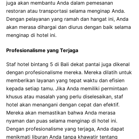
juga akan membantu Anda dalam pemesanan
restoran atau transportasi selama menginap Anda.
Dengan pelayanan yang ramah dan hangat ini, Anda
akan merasa dihargai dan diurus dengan baik selama
menginap di hotel ini.
Profesionalisme yang Terjaga
Staf hotel bintang 5 di Bali dekat pantai juga dikenal
dengan profesionalisme mereka. Mereka dilatih untuk
memberikan layanan yang tepat waktu dan efisien
kepada setiap tamu. Jika Anda memiliki permintaan
khusus atau masalah yang perlu diselesaikan, staf
hotel akan menangani dengan cepat dan efektif.
Mereka akan memastikan bahwa Anda merasa
nyaman dan puas selama menginap di hotel ini.
Dengan profesionalisme yang terjaga, Anda dapat
menikmati liburan Anda tanpa khawatir tentang