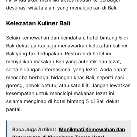
destinasi wisata alam yang menakjubkan di Bali.
Kelezatan Kuliner Bali
Selain kemewahan dan keindahan, hotel bintang 5 di
Bali dekat pantai juga menawarkan kelezatan kuliner
Bali yang tak terlupakan. Restoran di hotel ini
menyajikan masakan Bali yang autentik dan lezat,
serta hidangan internasional yang lezat. Anda dapat
mencoba berbagai hidangan khas Bali, seperti nasi
goreng, bebek betutu, atau sate lilit. Jangan lewatkan
kesempatan untuk mencicipi makanan lezat ini
selama menginap di hotel bintang 5 di Bali dekat
pantai.
Baca Juga Artikel :
Menikmati Kemewahan dan