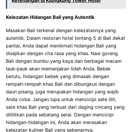
Ketenangan di Klungkung Tower Hotel
Kelezatan Hidangan Bali yang Autentik
Masakan Bali terkenal dengan kelezatannya yang
autentik. Dalam restoran hotel bintang 5 di Bali dekat
pantai, Anda dapat menikmati hidangan Bali yang
disajikan dengan cita rasa yang khas. Nasi goreng
Bali dengan bumbu yang kaya dan berbagai macam
lauk-pauk akan memanjakan lidah Anda. Bebek
betutu, hidangan bebek yang dimasak dengan
rempah-rempah khas Bali dan dibungkus dengan
daun pisang, juga merupakan hidangan yang wajib
Anda coba. Jangan lupa untuk mencicipi sate lilit,
sate khas Bali yang terbuat dari daging cincang yang
dililitkan pada sebatang serai. Dengan mencicipi
hidangan-hidangan ini, Anda akan merasakan
kelezatan kuliner Bali yang sebenarnya.