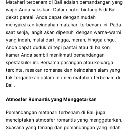
Matahari terbenam di Bali adalah pemandangan yang
wajib Anda saksikan. Dalam hotel bintang 5 di Bali
dekat pantai, Anda dapat dengan mudah
menyaksikan keindahan matahari terbenam ini. Pada
saat senja, langit akan dipenuhi dengan warna-warni
yang indah, mulai dari jingga, merah, hingga ungu.
Anda dapat duduk di tepi pantai atau di balkon
kamar Anda sambil menikmati pemandangan
spektakuler ini. Bersama pasangan atau keluarga
tercinta, rasakan romansa dan keindahan alam yang
tak tergantikan dalam momen matahari terbenam di
Bali.
Atmosfer Romantis yang Menggetarkan
Pemandangan matahari terbenam di Bali juga
menciptakan atmosfer romantis yang menggetarkan.
Suasana yang tenang dan pemandangan yang indah