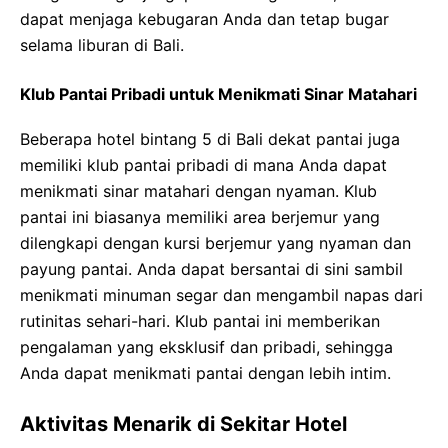
dapat menjaga kebugaran Anda dan tetap bugar
selama liburan di Bali.
Klub Pantai Pribadi untuk Menikmati Sinar Matahari
Beberapa hotel bintang 5 di Bali dekat pantai juga
memiliki klub pantai pribadi di mana Anda dapat
menikmati sinar matahari dengan nyaman. Klub
pantai ini biasanya memiliki area berjemur yang
dilengkapi dengan kursi berjemur yang nyaman dan
payung pantai. Anda dapat bersantai di sini sambil
menikmati minuman segar dan mengambil napas dari
rutinitas sehari-hari. Klub pantai ini memberikan
pengalaman yang eksklusif dan pribadi, sehingga
Anda dapat menikmati pantai dengan lebih intim.
Aktivitas Menarik di Sekitar Hotel