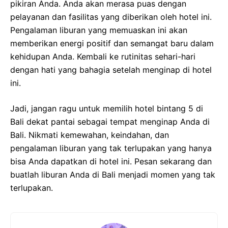
pikiran Anda. Anda akan merasa puas dengan
pelayanan dan fasilitas yang diberikan oleh hotel ini.
Pengalaman liburan yang memuaskan ini akan
memberikan energi positif dan semangat baru dalam
kehidupan Anda. Kembali ke rutinitas sehari-hari
dengan hati yang bahagia setelah menginap di hotel
ini.
Jadi, jangan ragu untuk memilih hotel bintang 5 di
Bali dekat pantai sebagai tempat menginap Anda di
Bali. Nikmati kemewahan, keindahan, dan
pengalaman liburan yang tak terlupakan yang hanya
bisa Anda dapatkan di hotel ini. Pesan sekarang dan
buatlah liburan Anda di Bali menjadi momen yang tak
terlupakan.