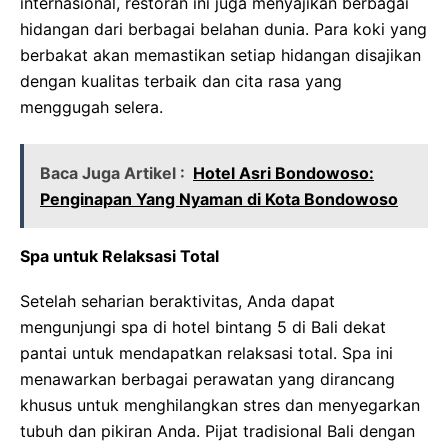
internasional, restoran ini juga menyajikan berbagai
hidangan dari berbagai belahan dunia. Para koki yang
berbakat akan memastikan setiap hidangan disajikan
dengan kualitas terbaik dan cita rasa yang
menggugah selera.
Baca Juga Artikel :
Hotel Asri Bondowoso:
Penginapan Yang Nyaman di Kota Bondowoso
Spa untuk Relaksasi Total
Setelah seharian beraktivitas, Anda dapat
mengunjungi spa di hotel bintang 5 di Bali dekat
pantai untuk mendapatkan relaksasi total. Spa ini
menawarkan berbagai perawatan yang dirancang
khusus untuk menghilangkan stres dan menyegarkan
tubuh dan pikiran Anda. Pijat tradisional Bali dengan