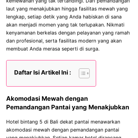
kemewahan yang tak tertandingi. Dari pemandangan
laut yang menakjubkan hingga fasilitas mewah yang
lengkap, setiap detik yang Anda habiskan di sana
akan menjadi momen yang tak terlupakan. Nikmati
kenyamanan berkelas dengan pelayanan yang ramah
dan profesional, serta fasilitas modern yang akan
membuat Anda merasa seperti di surga.
Daftar Isi Artikel Ini :
Akomodasi Mewah dengan
Pemandangan Pantai yang Menakjubkan
Hotel bintang 5 di Bali dekat pantai menawarkan
akomodasi mewah dengan pemandangan pantai
yang menakjubkan. Setiap kamar hotel dirancang