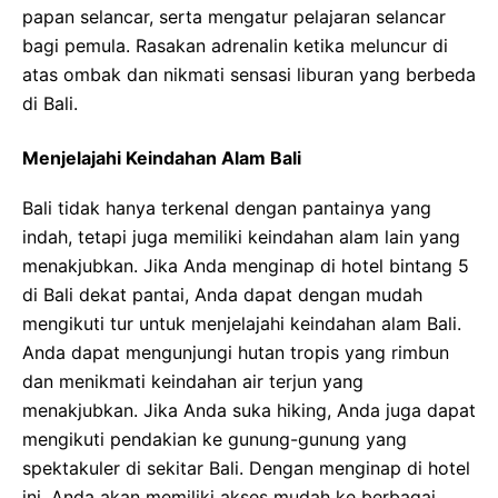
papan selancar, serta mengatur pelajaran selancar
bagi pemula. Rasakan adrenalin ketika meluncur di
atas ombak dan nikmati sensasi liburan yang berbeda
di Bali.
Menjelajahi Keindahan Alam Bali
Bali tidak hanya terkenal dengan pantainya yang
indah, tetapi juga memiliki keindahan alam lain yang
menakjubkan. Jika Anda menginap di hotel bintang 5
di Bali dekat pantai, Anda dapat dengan mudah
mengikuti tur untuk menjelajahi keindahan alam Bali.
Anda dapat mengunjungi hutan tropis yang rimbun
dan menikmati keindahan air terjun yang
menakjubkan. Jika Anda suka hiking, Anda juga dapat
mengikuti pendakian ke gunung-gunung yang
spektakuler di sekitar Bali. Dengan menginap di hotel
ini, Anda akan memiliki akses mudah ke berbagai