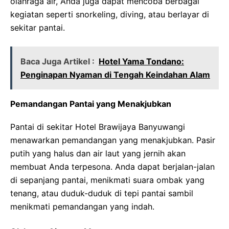
olahraga air, Anda juga dapat mencoba berbagai
kegiatan seperti snorkeling, diving, atau berlayar di
sekitar pantai.
Baca Juga Artikel :
Hotel Yama Tondano:
Penginapan Nyaman di Tengah Keindahan Alam
Pemandangan Pantai yang Menakjubkan
Pantai di sekitar Hotel Brawijaya Banyuwangi
menawarkan pemandangan yang menakjubkan. Pasir
putih yang halus dan air laut yang jernih akan
membuat Anda terpesona. Anda dapat berjalan-jalan
di sepanjang pantai, menikmati suara ombak yang
tenang, atau duduk-duduk di tepi pantai sambil
menikmati pemandangan yang indah.