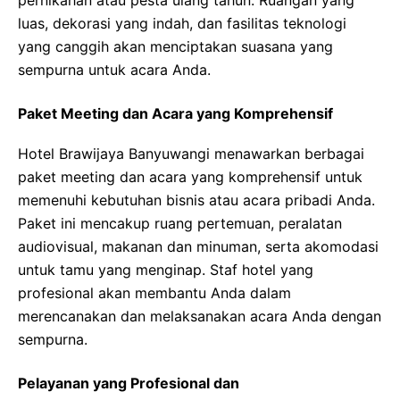
pernikahan atau pesta ulang tahun. Ruangan yang
luas, dekorasi yang indah, dan fasilitas teknologi
yang canggih akan menciptakan suasana yang
sempurna untuk acara Anda.
Paket Meeting dan Acara yang Komprehensif
Hotel Brawijaya Banyuwangi menawarkan berbagai
paket meeting dan acara yang komprehensif untuk
memenuhi kebutuhan bisnis atau acara pribadi Anda.
Paket ini mencakup ruang pertemuan, peralatan
audiovisual, makanan dan minuman, serta akomodasi
untuk tamu yang menginap. Staf hotel yang
profesional akan membantu Anda dalam
merencanakan dan melaksanakan acara Anda dengan
sempurna.
Pelayanan yang Profesional dan