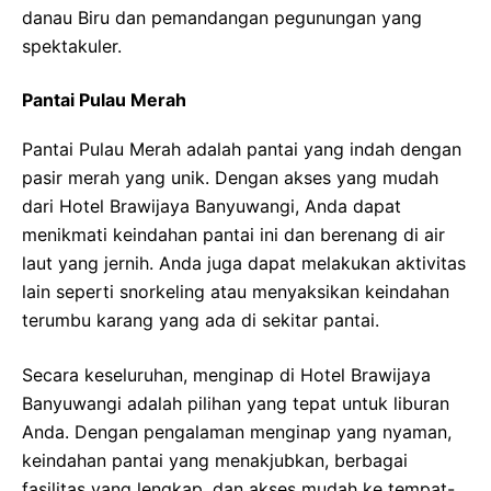
danau Biru dan pemandangan pegunungan yang
spektakuler.
Pantai Pulau Merah
Pantai Pulau Merah adalah pantai yang indah dengan
pasir merah yang unik. Dengan akses yang mudah
dari Hotel Brawijaya Banyuwangi, Anda dapat
menikmati keindahan pantai ini dan berenang di air
laut yang jernih. Anda juga dapat melakukan aktivitas
lain seperti snorkeling atau menyaksikan keindahan
terumbu karang yang ada di sekitar pantai.
Secara keseluruhan, menginap di Hotel Brawijaya
Banyuwangi adalah pilihan yang tepat untuk liburan
Anda. Dengan pengalaman menginap yang nyaman,
keindahan pantai yang menakjubkan, berbagai
fasilitas yang lengkap, dan akses mudah ke tempat-