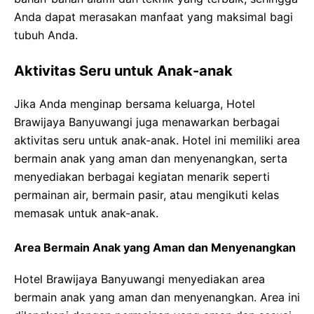
Anda dapat merasakan manfaat yang maksimal bagi
tubuh Anda.
Aktivitas Seru untuk Anak-anak
Jika Anda menginap bersama keluarga, Hotel
Brawijaya Banyuwangi juga menawarkan berbagai
aktivitas seru untuk anak-anak. Hotel ini memiliki area
bermain anak yang aman dan menyenangkan, serta
menyediakan berbagai kegiatan menarik seperti
permainan air, bermain pasir, atau mengikuti kelas
memasak untuk anak-anak.
Area Bermain Anak yang Aman dan Menyenangkan
Hotel Brawijaya Banyuwangi menyediakan area
bermain anak yang aman dan menyenangkan. Area ini