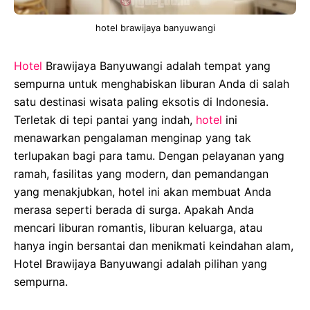
hotel brawijaya banyuwangi
Hotel
Brawijaya Banyuwangi adalah tempat yang
sempurna untuk menghabiskan liburan Anda di salah
satu destinasi wisata paling eksotis di Indonesia.
Terletak di tepi pantai yang indah,
hotel
ini
menawarkan pengalaman menginap yang tak
terlupakan bagi para tamu. Dengan pelayanan yang
ramah, fasilitas yang modern, dan pemandangan
yang menakjubkan, hotel ini akan membuat Anda
merasa seperti berada di surga. Apakah Anda
mencari liburan romantis, liburan keluarga, atau
hanya ingin bersantai dan menikmati keindahan alam,
Hotel Brawijaya Banyuwangi adalah pilihan yang
sempurna.