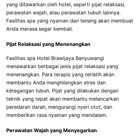
yang ditawarkan oleh hotel, seperti pijat relaksasi,
perawatan wajah, atau perawatan tubuh lainnya.
Fasilitas spa yang nyaman dan tenang akan membuat
Anda merasa segar kembali.
Pijat Relaksasi yang Menenangkan
Fasilitas spa Hotel Brawijaya Banyuwangi
menawarkan berbagai jenis pijat relaksasi yang
menenangkan. Para terapis yang terlatih akan
membantu Anda menghilangkan stres dan
ketegangan tubuh. Pijat yang dilakukan dengan
teknik yang tepat akan membantu melancarkan
peredaran darah, mengurangi nyeri otot, dan
memberikan rasa nyaman yang mendalam.
Perawatan Wajah yang Menyegarkan