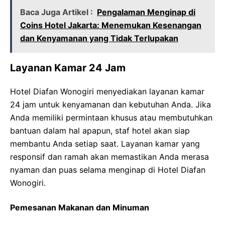
Baca Juga Artikel :
Pengalaman Menginap di
Coins Hotel Jakarta: Menemukan Kesenangan
dan Kenyamanan yang Tidak Terlupakan
Layanan Kamar 24 Jam
Hotel Diafan Wonogiri menyediakan layanan kamar
24 jam untuk kenyamanan dan kebutuhan Anda. Jika
Anda memiliki permintaan khusus atau membutuhkan
bantuan dalam hal apapun, staf hotel akan siap
membantu Anda setiap saat. Layanan kamar yang
responsif dan ramah akan memastikan Anda merasa
nyaman dan puas selama menginap di Hotel Diafan
Wonogiri.
Pemesanan Makanan dan Minuman