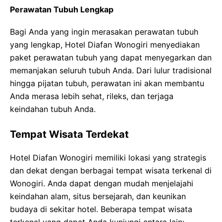
Perawatan Tubuh Lengkap
Bagi Anda yang ingin merasakan perawatan tubuh
yang lengkap, Hotel Diafan Wonogiri menyediakan
paket perawatan tubuh yang dapat menyegarkan dan
memanjakan seluruh tubuh Anda. Dari lulur tradisional
hingga pijatan tubuh, perawatan ini akan membantu
Anda merasa lebih sehat, rileks, dan terjaga
keindahan tubuh Anda.
Tempat Wisata Terdekat
Hotel Diafan Wonogiri memiliki lokasi yang strategis
dan dekat dengan berbagai tempat wisata terkenal di
Wonogiri. Anda dapat dengan mudah menjelajahi
keindahan alam, situs bersejarah, dan keunikan
budaya di sekitar hotel. Beberapa tempat wisata