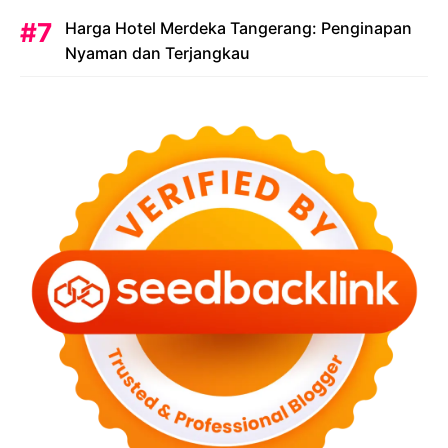
Harga Hotel Merdeka Tangerang: Penginapan
Nyaman dan Terjangkau