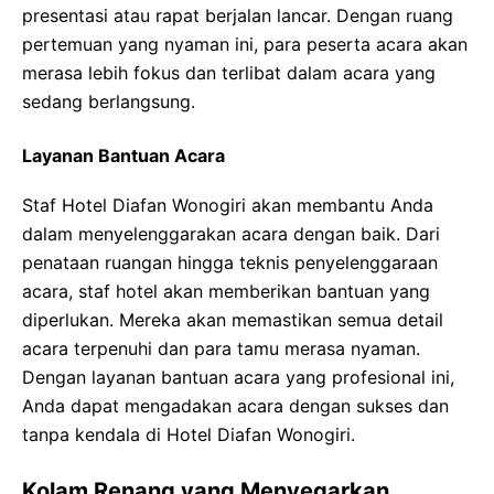
presentasi atau rapat berjalan lancar. Dengan ruang
pertemuan yang nyaman ini, para peserta acara akan
merasa lebih fokus dan terlibat dalam acara yang
sedang berlangsung.
Layanan Bantuan Acara
Staf Hotel Diafan Wonogiri akan membantu Anda
dalam menyelenggarakan acara dengan baik. Dari
penataan ruangan hingga teknis penyelenggaraan
acara, staf hotel akan memberikan bantuan yang
diperlukan. Mereka akan memastikan semua detail
acara terpenuhi dan para tamu merasa nyaman.
Dengan layanan bantuan acara yang profesional ini,
Anda dapat mengadakan acara dengan sukses dan
tanpa kendala di Hotel Diafan Wonogiri.
Kolam Renang yang Menyegarkan