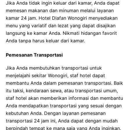
Jika Anda tidak ingin keluar dari kamar, Anda dapat
memesan makanan dan minuman melalui layanan
kamar 24 jam. Hotel Diafan Wonogiri menyediakan
menu yang variatif dan lezat yang dapat disajikan
langsung ke kamar Anda. Nikmati hidangan favorit
Anda tanpa harus keluar dari kamar.
Pemesanan Transportasi
Jika Anda membutuhkan transportasi untuk
menjelajahi sekitar Wonogiri, staf hotel dapat
membantu Anda dalam pemesanan transportasi. Baik
itu taksi, kendaraan sewa, atau transportasi umum,
staf hotel akan memberikan informasi dan membantu
Anda mendapatkan transportasi yang sesuai dengan
kebutuhan Anda. Dengan layanan pemesanan
transportasi 24 jam ini, Anda dapat dengan mudah
berpindah tempat ke mana saja yang Anda inginkan.