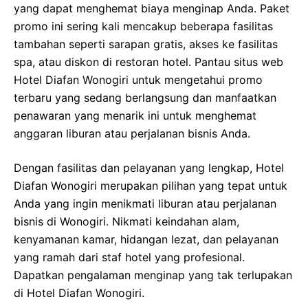
yang dapat menghemat biaya menginap Anda. Paket
promo ini sering kali mencakup beberapa fasilitas
tambahan seperti sarapan gratis, akses ke fasilitas
spa, atau diskon di restoran hotel. Pantau situs web
Hotel Diafan Wonogiri untuk mengetahui promo
terbaru yang sedang berlangsung dan manfaatkan
penawaran yang menarik ini untuk menghemat
anggaran liburan atau perjalanan bisnis Anda.
Dengan fasilitas dan pelayanan yang lengkap, Hotel
Diafan Wonogiri merupakan pilihan yang tepat untuk
Anda yang ingin menikmati liburan atau perjalanan
bisnis di Wonogiri. Nikmati keindahan alam,
kenyamanan kamar, hidangan lezat, dan pelayanan
yang ramah dari staf hotel yang profesional.
Dapatkan pengalaman menginap yang tak terlupakan
di Hotel Diafan Wonogiri.