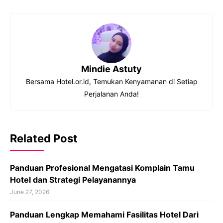
Mindie Astuty
Bersama Hotel.or.id, Temukan Kenyamanan di Setiap
Perjalanan Anda!
Related Post
Panduan Profesional Mengatasi Komplain Tamu
Hotel dan Strategi Pelayanannya
June 27, 2026
Panduan Lengkap Memahami Fasilitas Hotel Dari