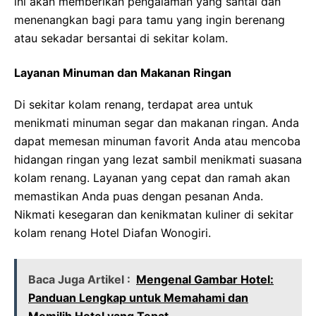
ini akan memberikan pengalaman yang santai dan
menenangkan bagi para tamu yang ingin berenang
atau sekadar bersantai di sekitar kolam.
Layanan Minuman dan Makanan Ringan
Di sekitar kolam renang, terdapat area untuk
menikmati minuman segar dan makanan ringan. Anda
dapat memesan minuman favorit Anda atau mencoba
hidangan ringan yang lezat sambil menikmati suasana
kolam renang. Layanan yang cepat dan ramah akan
memastikan Anda puas dengan pesanan Anda.
Nikmati kesegaran dan kenikmatan kuliner di sekitar
kolam renang Hotel Diafan Wonogiri.
Baca Juga Artikel :
Mengenal Gambar Hotel:
Panduan Lengkap untuk Memahami dan