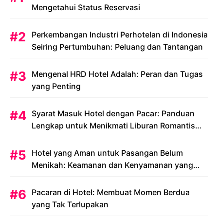
Mengetahui Status Reservasi
Perkembangan Industri Perhotelan di Indonesia
Seiring Pertumbuhan: Peluang dan Tantangan
Mengenal HRD Hotel Adalah: Peran dan Tugas
yang Penting
Syarat Masuk Hotel dengan Pacar: Panduan
Lengkap untuk Menikmati Liburan Romantis
Anda
Hotel yang Aman untuk Pasangan Belum
Menikah: Keamanan dan Kenyamanan yang
Menjadi Prioritas
Pacaran di Hotel: Membuat Momen Berdua
yang Tak Terlupakan