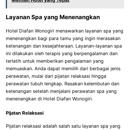
Memilih Hotel yang Tepat
Layanan Spa yang Menenangkan
Hotel Diafan Wonogiri menawarkan layanan spa yang
menenangkan bagi para tamu yang ingin merasakan
ketenangan dan kesejahteraan. Layanan-layanan spa
ini dilakukan oleh terapis yang berpengalaman dan
terlatih untuk memberikan pengalaman yang
memuaskan. Anda dapat memilih dari berbagai jenis
perawatan, mulai dari pijatan relaksasi hingga
perawatan tubuh lengkap. Rasakan kelembutan dan
ketenangan setelah menjalani perawatan spa yang
menenangkan di Hotel Diafan Wonogiri.
Pijatan Relaksasi
Pijatan relaksasi adalah salah satu layanan spa yang