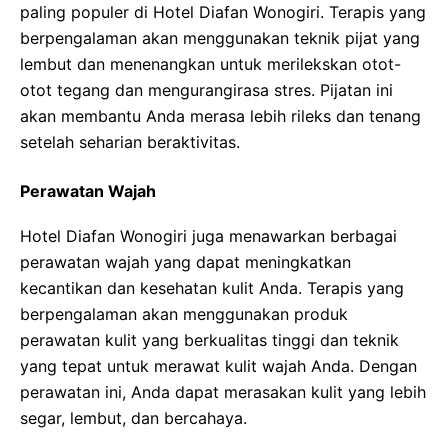
paling populer di Hotel Diafan Wonogiri. Terapis yang
berpengalaman akan menggunakan teknik pijat yang
lembut dan menenangkan untuk merilekskan otot-
otot tegang dan mengurangirasa stres. Pijatan ini
akan membantu Anda merasa lebih rileks dan tenang
setelah seharian beraktivitas.
Perawatan Wajah
Hotel Diafan Wonogiri juga menawarkan berbagai
perawatan wajah yang dapat meningkatkan
kecantikan dan kesehatan kulit Anda. Terapis yang
berpengalaman akan menggunakan produk
perawatan kulit yang berkualitas tinggi dan teknik
yang tepat untuk merawat kulit wajah Anda. Dengan
perawatan ini, Anda dapat merasakan kulit yang lebih
segar, lembut, dan bercahaya.