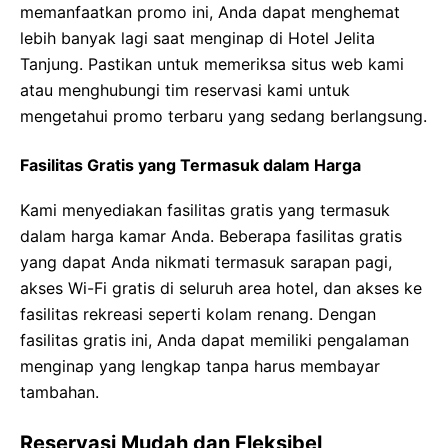
memanfaatkan promo ini, Anda dapat menghemat
lebih banyak lagi saat menginap di Hotel Jelita
Tanjung. Pastikan untuk memeriksa situs web kami
atau menghubungi tim reservasi kami untuk
mengetahui promo terbaru yang sedang berlangsung.
Fasilitas Gratis yang Termasuk dalam Harga
Kami menyediakan fasilitas gratis yang termasuk
dalam harga kamar Anda. Beberapa fasilitas gratis
yang dapat Anda nikmati termasuk sarapan pagi,
akses Wi-Fi gratis di seluruh area hotel, dan akses ke
fasilitas rekreasi seperti kolam renang. Dengan
fasilitas gratis ini, Anda dapat memiliki pengalaman
menginap yang lengkap tanpa harus membayar
tambahan.
Reservasi Mudah dan Fleksibel