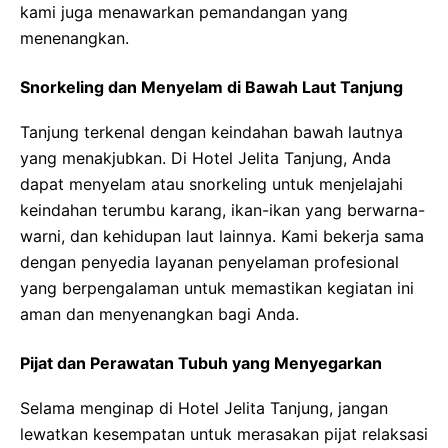
kami juga menawarkan pemandangan yang
menenangkan.
Snorkeling dan Menyelam di Bawah Laut Tanjung
Tanjung terkenal dengan keindahan bawah lautnya
yang menakjubkan. Di Hotel Jelita Tanjung, Anda
dapat menyelam atau snorkeling untuk menjelajahi
keindahan terumbu karang, ikan-ikan yang berwarna-
warni, dan kehidupan laut lainnya. Kami bekerja sama
dengan penyedia layanan penyelaman profesional
yang berpengalaman untuk memastikan kegiatan ini
aman dan menyenangkan bagi Anda.
Pijat dan Perawatan Tubuh yang Menyegarkan
Selama menginap di Hotel Jelita Tanjung, jangan
lewatkan kesempatan untuk merasakan pijat relaksasi