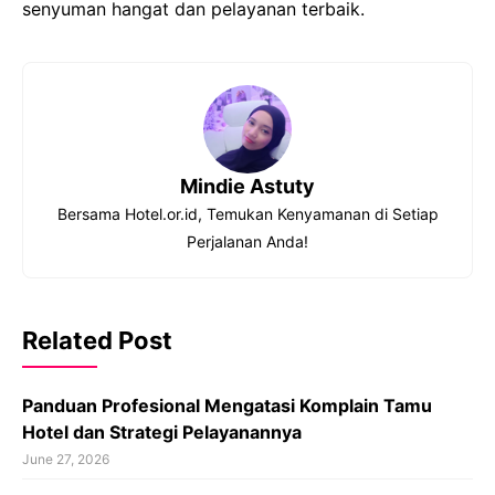
senyuman hangat dan pelayanan terbaik.
Mindie Astuty
Bersama Hotel.or.id, Temukan Kenyamanan di Setiap
Perjalanan Anda!
Related Post
Panduan Profesional Mengatasi Komplain Tamu
Hotel dan Strategi Pelayanannya
June 27, 2026