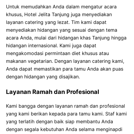
Untuk memudahkan Anda dalam mengatur acara
khusus, Hotel Jelita Tanjung juga menyediakan
layanan catering yang lezat. Tim kami dapat
menyediakan hidangan yang sesuai dengan tema
acara Anda, mulai dari hidangan khas Tanjung hingga
hidangan internasional. Kami juga dapat
mengakomodasi permintaan diet khusus atau
makanan vegetarian. Dengan layanan catering kami,
Anda dapat memastikan para tamu Anda akan puas
dengan hidangan yang disajikan.
Layanan Ramah dan Profesional
Kami bangga dengan layanan ramah dan profesional
yang kami berikan kepada para tamu kami. Staf kami
yang terlatih dengan baik siap membantu Anda
dengan segala kebutuhan Anda selama menginapdi