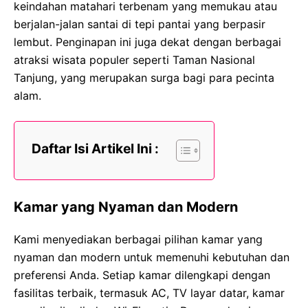
keindahan matahari terbenam yang memukau atau
berjalan-jalan santai di tepi pantai yang berpasir
lembut. Penginapan ini juga dekat dengan berbagai
atraksi wisata populer seperti Taman Nasional
Tanjung, yang merupakan surga bagi para pecinta
alam.
Daftar Isi Artikel Ini :
Kamar yang Nyaman dan Modern
Kami menyediakan berbagai pilihan kamar yang
nyaman dan modern untuk memenuhi kebutuhan dan
preferensi Anda. Setiap kamar dilengkapi dengan
fasilitas terbaik, termasuk AC, TV layar datar, kamar