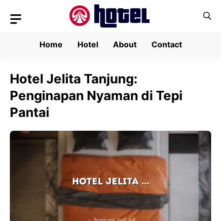
Skip
to
content
Home
Hotel
About
Contact
Hotel Jelita Tanjung:
Penginapan Nyaman di Tepi
Pantai