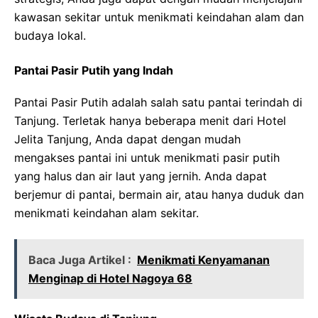
kawasan sekitar untuk menikmati keindahan alam dan
budaya lokal.
Pantai Pasir Putih yang Indah
Pantai Pasir Putih adalah salah satu pantai terindah di
Tanjung. Terletak hanya beberapa menit dari Hotel
Jelita Tanjung, Anda dapat dengan mudah
mengakses pantai ini untuk menikmati pasir putih
yang halus dan air laut yang jernih. Anda dapat
berjemur di pantai, bermain air, atau hanya duduk dan
menikmati keindahan alam sekitar.
Baca Juga Artikel :
Menikmati Kenyamanan
Menginap di Hotel Nagoya 68