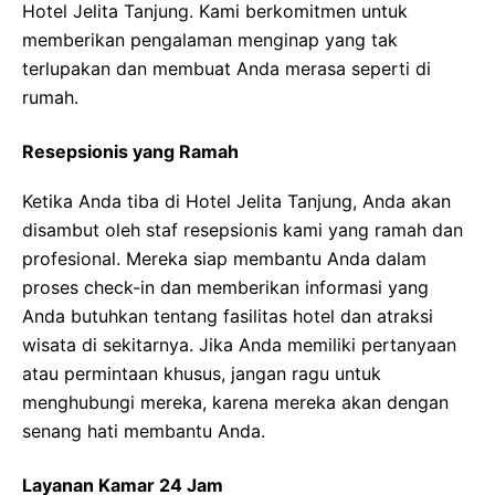
Hotel Jelita Tanjung. Kami berkomitmen untuk
memberikan pengalaman menginap yang tak
terlupakan dan membuat Anda merasa seperti di
rumah.
Resepsionis yang Ramah
Ketika Anda tiba di Hotel Jelita Tanjung, Anda akan
disambut oleh staf resepsionis kami yang ramah dan
profesional. Mereka siap membantu Anda dalam
proses check-in dan memberikan informasi yang
Anda butuhkan tentang fasilitas hotel dan atraksi
wisata di sekitarnya. Jika Anda memiliki pertanyaan
atau permintaan khusus, jangan ragu untuk
menghubungi mereka, karena mereka akan dengan
senang hati membantu Anda.
Layanan Kamar 24 Jam