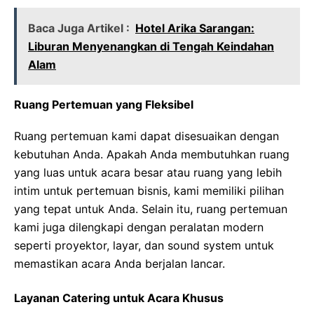
Baca Juga Artikel :
Hotel Arika Sarangan:
Liburan Menyenangkan di Tengah Keindahan
Alam
Ruang Pertemuan yang Fleksibel
Ruang pertemuan kami dapat disesuaikan dengan
kebutuhan Anda. Apakah Anda membutuhkan ruang
yang luas untuk acara besar atau ruang yang lebih
intim untuk pertemuan bisnis, kami memiliki pilihan
yang tepat untuk Anda. Selain itu, ruang pertemuan
kami juga dilengkapi dengan peralatan modern
seperti proyektor, layar, dan sound system untuk
memastikan acara Anda berjalan lancar.
Layanan Catering untuk Acara Khusus