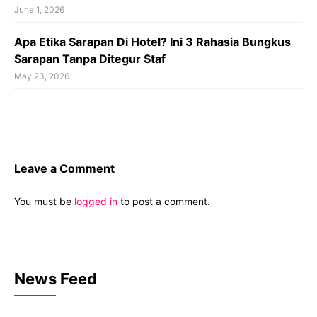
June 1, 2026
Apa Etika Sarapan Di Hotel? Ini 3 Rahasia Bungkus
Sarapan Tanpa Ditegur Staf
May 23, 2026
Leave a Comment
You must be
logged in
to post a comment.
News Feed