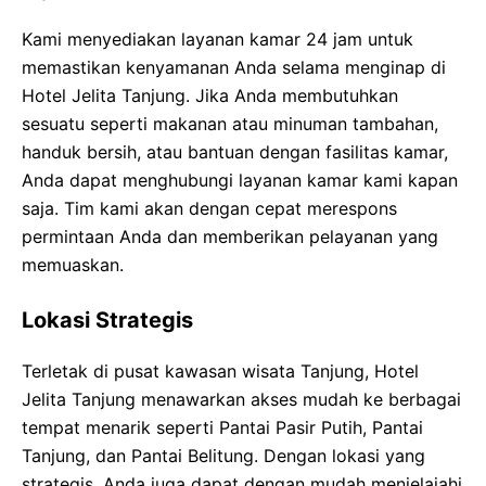
Kami menyediakan layanan kamar 24 jam untuk
memastikan kenyamanan Anda selama menginap di
Hotel Jelita Tanjung. Jika Anda membutuhkan
sesuatu seperti makanan atau minuman tambahan,
handuk bersih, atau bantuan dengan fasilitas kamar,
Anda dapat menghubungi layanan kamar kami kapan
saja. Tim kami akan dengan cepat merespons
permintaan Anda dan memberikan pelayanan yang
memuaskan.
Lokasi Strategis
Terletak di pusat kawasan wisata Tanjung, Hotel
Jelita Tanjung menawarkan akses mudah ke berbagai
tempat menarik seperti Pantai Pasir Putih, Pantai
Tanjung, dan Pantai Belitung. Dengan lokasi yang
strategis, Anda juga dapat dengan mudah menjelajahi