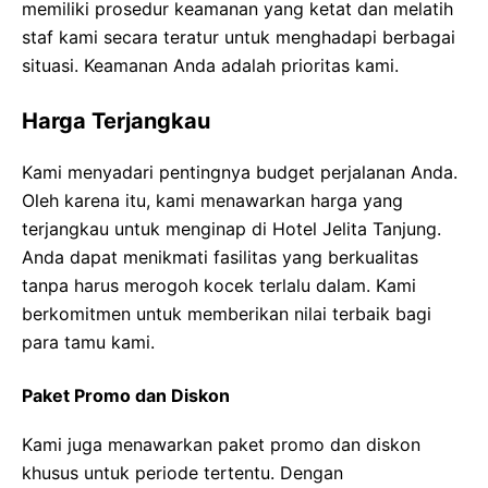
memiliki prosedur keamanan yang ketat dan melatih
staf kami secara teratur untuk menghadapi berbagai
situasi. Keamanan Anda adalah prioritas kami.
Harga Terjangkau
Kami menyadari pentingnya budget perjalanan Anda.
Oleh karena itu, kami menawarkan harga yang
terjangkau untuk menginap di Hotel Jelita Tanjung.
Anda dapat menikmati fasilitas yang berkualitas
tanpa harus merogoh kocek terlalu dalam. Kami
berkomitmen untuk memberikan nilai terbaik bagi
para tamu kami.
Paket Promo dan Diskon
Kami juga menawarkan paket promo dan diskon
khusus untuk periode tertentu. Dengan