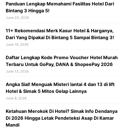
Panduan Lengkap Memahami Fasilitas Hotel Dari
Bintang 3 Hingga 5!
June 23, 2026
11+ Rekomendasi Merk Kasur Hotel & Harganya,
Dari Yang Dipakai Di Bintang 5 Sampai Bintang 3!
June 18, 2026
Daftar Lengkap Kode Promo Voucher Hotel Murah
Terbaru Untuk GoPay, DANA & ShopeePay 2026
June 13, 2026
Angka Sial! Menguak Misteri lantai 4 dan 13 di lift
Hotel & Simak 5 Mitos Gelap Lainnya
June 8, 2026
Ketahuan Merokok Di Hotel? Simak Info Dendanya
Di 2026 Hingga Letak Pendeteksi Asap Di Kamar
Mandi