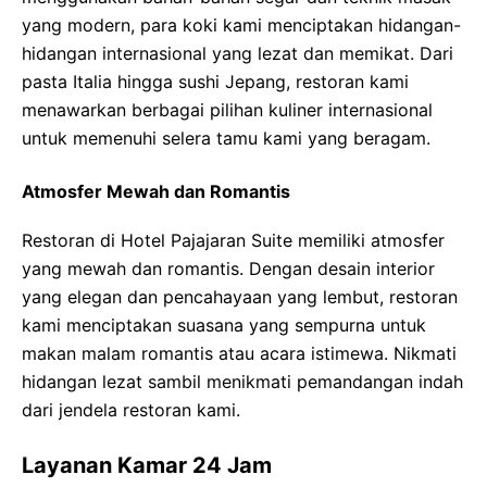
yang modern, para koki kami menciptakan hidangan-
hidangan internasional yang lezat dan memikat. Dari
pasta Italia hingga sushi Jepang, restoran kami
menawarkan berbagai pilihan kuliner internasional
untuk memenuhi selera tamu kami yang beragam.
Atmosfer Mewah dan Romantis
Restoran di Hotel Pajajaran Suite memiliki atmosfer
yang mewah dan romantis. Dengan desain interior
yang elegan dan pencahayaan yang lembut, restoran
kami menciptakan suasana yang sempurna untuk
makan malam romantis atau acara istimewa. Nikmati
hidangan lezat sambil menikmati pemandangan indah
dari jendela restoran kami.
Layanan Kamar 24 Jam