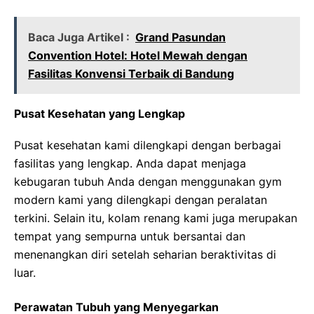
Baca Juga Artikel :
Grand Pasundan
Convention Hotel: Hotel Mewah dengan
Fasilitas Konvensi Terbaik di Bandung
Pusat Kesehatan yang Lengkap
Pusat kesehatan kami dilengkapi dengan berbagai
fasilitas yang lengkap. Anda dapat menjaga
kebugaran tubuh Anda dengan menggunakan gym
modern kami yang dilengkapi dengan peralatan
terkini. Selain itu, kolam renang kami juga merupakan
tempat yang sempurna untuk bersantai dan
menenangkan diri setelah seharian beraktivitas di
luar.
Perawatan Tubuh yang Menyegarkan