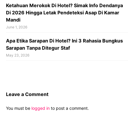
Ketahuan Merokok Di Hotel? Simak Info Dendanya
Di 2026 Hingga Letak Pendeteksi Asap Di Kamar
Mandi
June 1, 2026
Apa Etika Sarapan Di Hotel? Ini 3 Rahasia Bungkus
Sarapan Tanpa Ditegur Staf
May 23, 2026
Leave a Comment
You must be
logged in
to post a comment.