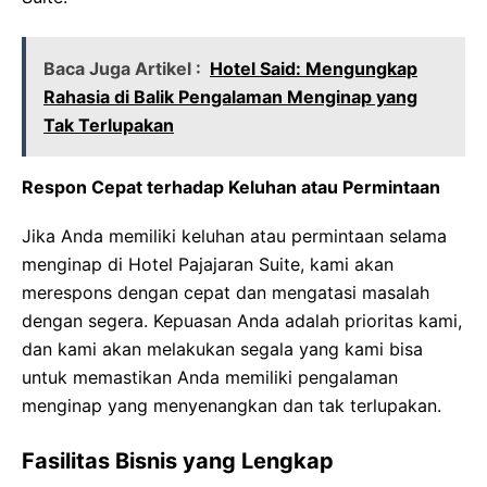
Baca Juga Artikel :
Hotel Said: Mengungkap
Rahasia di Balik Pengalaman Menginap yang
Tak Terlupakan
Respon Cepat terhadap Keluhan atau Permintaan
Jika Anda memiliki keluhan atau permintaan selama
menginap di Hotel Pajajaran Suite, kami akan
merespons dengan cepat dan mengatasi masalah
dengan segera. Kepuasan Anda adalah prioritas kami,
dan kami akan melakukan segala yang kami bisa
untuk memastikan Anda memiliki pengalaman
menginap yang menyenangkan dan tak terlupakan.
Fasilitas Bisnis yang Lengkap