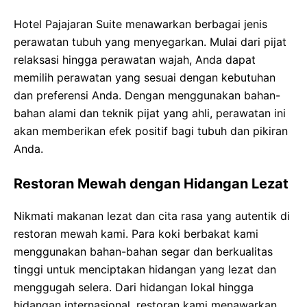
Hotel Pajajaran Suite menawarkan berbagai jenis
perawatan tubuh yang menyegarkan. Mulai dari pijat
relaksasi hingga perawatan wajah, Anda dapat
memilih perawatan yang sesuai dengan kebutuhan
dan preferensi Anda. Dengan menggunakan bahan-
bahan alami dan teknik pijat yang ahli, perawatan ini
akan memberikan efek positif bagi tubuh dan pikiran
Anda.
Restoran Mewah dengan Hidangan Lezat
Nikmati makanan lezat dan cita rasa yang autentik di
restoran mewah kami. Para koki berbakat kami
menggunakan bahan-bahan segar dan berkualitas
tinggi untuk menciptakan hidangan yang lezat dan
menggugah selera. Dari hidangan lokal hingga
hidangan internasional, restoran kami menawarkan