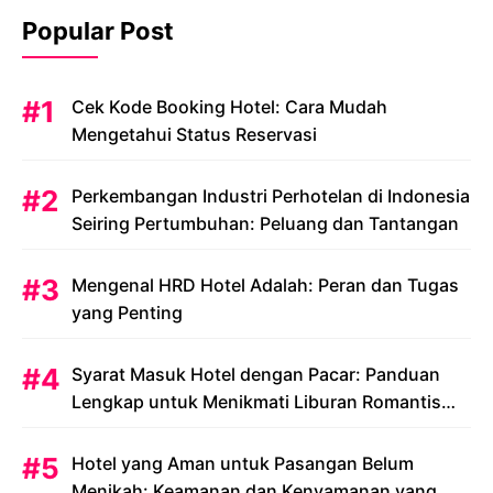
Popular Post
Cek Kode Booking Hotel: Cara Mudah
Mengetahui Status Reservasi
Perkembangan Industri Perhotelan di Indonesia
Seiring Pertumbuhan: Peluang dan Tantangan
Mengenal HRD Hotel Adalah: Peran dan Tugas
yang Penting
Syarat Masuk Hotel dengan Pacar: Panduan
Lengkap untuk Menikmati Liburan Romantis
Anda
Hotel yang Aman untuk Pasangan Belum
Menikah: Keamanan dan Kenyamanan yang