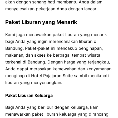
akan dengan senang hati membantu Anda dalam
menyelesaikan pekerjaan Anda dengan lancar.
Paket Liburan yang Menarik
Kami juga menawarkan paket liburan yang menarik
bagi Anda yang ingin merencanakan liburan di
Bandung. Paket-paket ini mencakup penginapan,
makanan, dan akses ke berbagai tempat wisata
terkenal di Bandung. Dengan harga yang terjangkau,
Anda dapat merasakan kemewahan dan kenyamanan
menginap di Hotel Pajajaran Suite sambil menikmati
liburan yang menyenangkan.
Paket Liburan Keluarga
Bagi Anda yang berlibur dengan keluarga, kami
menawarkan paket liburan keluarga yang dirancang