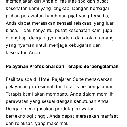
memanjakan diri Anda di fasilitas spa dan pusat
kesehatan kami yang lengkap. Dengan berbagai
pilihan perawatan tubuh dan pijat yang tersedia,
Anda dapat merasakan sensasi relaksasi yang luar
biasa. Tidak hanya itu, pusat kesehatan kami juga
dilengkapi dengan gym modern dan kolam renang
yang nyaman untuk menjaga kebugaran dan
kesehatan Anda.
Pelayanan Profesional dari Terapis Berpengalaman
Fasilitas spa di Hotel Pajajaran Suite menawarkan
pelayanan profesional dari terapis berpengalaman.
Terapis kami akan membantu Anda dalam memilih
perawatan yang sesuai dengan kebutuhan Anda.
Dengan menggunakan produk perawatan
berteknologi tinggi, Anda dapat merasakan manfaat
dan relaksasi yang maksimal.