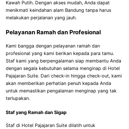
Kawah Putih. Dengan akses mudah, Anda dapat
menikmati keindahan alam Bandung tanpa harus
melakukan perjalanan yang jauh.
Pelayanan Ramah dan Profesional
Kami bangga dengan pelayanan ramah dan
profesional yang kami berikan kepada para tamu.
Staf kami yang berpengalaman siap membantu Anda
dengan segala kebutuhan selama menginap di Hotel
Pajajaran Suite. Dari check-in hingga check-out, kami
akan memberikan perhatian penuh kepada Anda
untuk memastikan pengalaman menginap yang tak
terlupakan.
Staf yang Ramah dan Sigap
Staf di Hotel Pajajaran Suite dilatih untuk