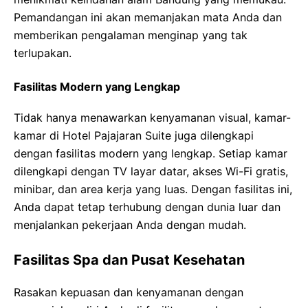
Pemandangan ini akan memanjakan mata Anda dan
memberikan pengalaman menginap yang tak
terlupakan.
Fasilitas Modern yang Lengkap
Tidak hanya menawarkan kenyamanan visual, kamar-
kamar di Hotel Pajajaran Suite juga dilengkapi
dengan fasilitas modern yang lengkap. Setiap kamar
dilengkapi dengan TV layar datar, akses Wi-Fi gratis,
minibar, dan area kerja yang luas. Dengan fasilitas ini,
Anda dapat tetap terhubung dengan dunia luar dan
menjalankan pekerjaan Anda dengan mudah.
Fasilitas Spa dan Pusat Kesehatan
Rasakan kepuasan dan kenyamanan dengan