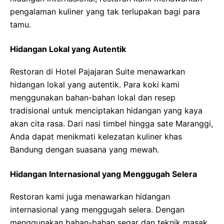
pengalaman kuliner yang tak terlupakan bagi para
tamu.
Hidangan Lokal yang Autentik
Restoran di Hotel Pajajaran Suite menawarkan
hidangan lokal yang autentik. Para koki kami
menggunakan bahan-bahan lokal dan resep
tradisional untuk menciptakan hidangan yang kaya
akan cita rasa. Dari nasi timbel hingga sate Maranggi,
Anda dapat menikmati kelezatan kuliner khas
Bandung dengan suasana yang mewah.
Hidangan Internasional yang Menggugah Selera
Restoran kami juga menawarkan hidangan
internasional yang menggugah selera. Dengan
menggunakan bahan-bahan segar dan teknik masak