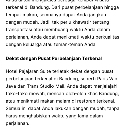
terkenal di Bandung. Dari pusat perbelanjaan hingga
tempat makan, semuanya dapat Anda jangkau
dengan mudah. Jadi, tak perlu khawatir tentang
transportasi atau membuang waktu Anda dalam
perjalanan, Anda dapat menikmati waktu berkualitas
dengan keluarga atau teman-teman Anda.
Dekat dengan Pusat Perbelanjaan Terkenal
Hotel Pajajaran Suite terletak dekat dengan pusat
perbelanjaan terkenal di Bandung, seperti Paris Van
Java dan Trans Studio Mall. Anda dapat menjelajahi
toko-toko mewah, mencari oleh-oleh khas Bandung,
atau menikmati makan malam di restoran terkenal.
Semua ini dapat Anda lakukan dengan mudah, tanpa
harus menghabiskan waktu yang lama dalam
perjalanan.