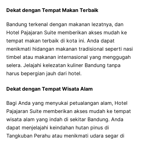
Dekat dengan Tempat Makan Terbaik
Bandung terkenal dengan makanan lezatnya, dan
Hotel Pajajaran Suite memberikan akses mudah ke
tempat makan terbaik di kota ini. Anda dapat
menikmati hidangan makanan tradisional seperti nasi
timbel atau makanan internasional yang menggugah
selera. Jelajahi kelezatan kuliner Bandung tanpa
harus bepergian jauh dari hotel.
Dekat dengan Tempat Wisata Alam
Bagi Anda yang menyukai petualangan alam, Hotel
Pajajaran Suite memberikan akses mudah ke tempat
wisata alam yang indah di sekitar Bandung. Anda
dapat menjelajahi keindahan hutan pinus di
Tangkuban Perahu atau menikmati udara segar di