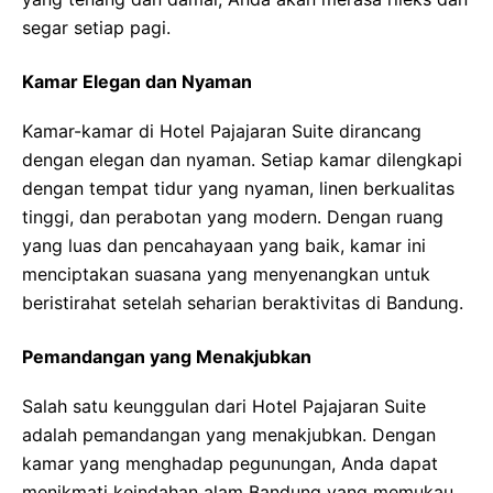
segar setiap pagi.
Kamar Elegan dan Nyaman
Kamar-kamar di Hotel Pajajaran Suite dirancang
dengan elegan dan nyaman. Setiap kamar dilengkapi
dengan tempat tidur yang nyaman, linen berkualitas
tinggi, dan perabotan yang modern. Dengan ruang
yang luas dan pencahayaan yang baik, kamar ini
menciptakan suasana yang menyenangkan untuk
beristirahat setelah seharian beraktivitas di Bandung.
Pemandangan yang Menakjubkan
Salah satu keunggulan dari Hotel Pajajaran Suite
adalah pemandangan yang menakjubkan. Dengan
kamar yang menghadap pegunungan, Anda dapat
menikmati keindahan alam Bandung yang memukau.