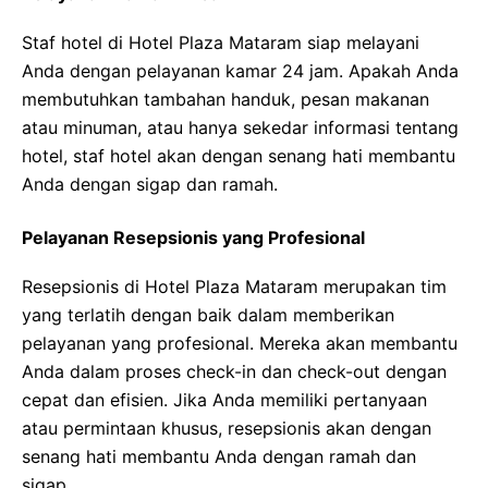
Staf hotel di Hotel Plaza Mataram siap melayani
Anda dengan pelayanan kamar 24 jam. Apakah Anda
membutuhkan tambahan handuk, pesan makanan
atau minuman, atau hanya sekedar informasi tentang
hotel, staf hotel akan dengan senang hati membantu
Anda dengan sigap dan ramah.
Pelayanan Resepsionis yang Profesional
Resepsionis di Hotel Plaza Mataram merupakan tim
yang terlatih dengan baik dalam memberikan
pelayanan yang profesional. Mereka akan membantu
Anda dalam proses check-in dan check-out dengan
cepat dan efisien. Jika Anda memiliki pertanyaan
atau permintaan khusus, resepsionis akan dengan
senang hati membantu Anda dengan ramah dan
sigap.