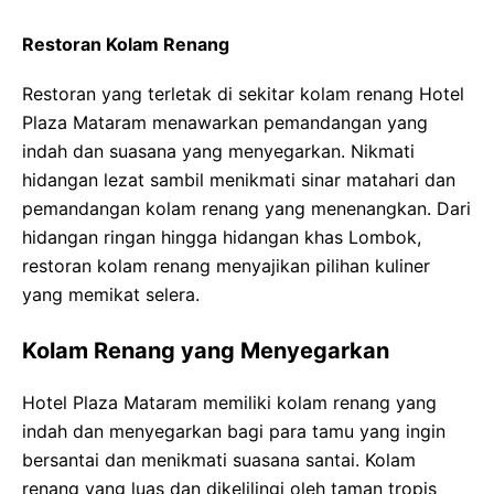
Restoran Kolam Renang
Restoran yang terletak di sekitar kolam renang Hotel
Plaza Mataram menawarkan pemandangan yang
indah dan suasana yang menyegarkan. Nikmati
hidangan lezat sambil menikmati sinar matahari dan
pemandangan kolam renang yang menenangkan. Dari
hidangan ringan hingga hidangan khas Lombok,
restoran kolam renang menyajikan pilihan kuliner
yang memikat selera.
Kolam Renang yang Menyegarkan
Hotel Plaza Mataram memiliki kolam renang yang
indah dan menyegarkan bagi para tamu yang ingin
bersantai dan menikmati suasana santai. Kolam
renang yang luas dan dikelilingi oleh taman tropis