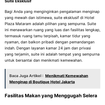
Suite Eksklusif
Bagi Anda yang menginginkan pengalaman menginap
yang mewah dan istimewa, suite eksklusif di Hotel
Plaza Mataram adalah pilihan yang sempurna. Suite
ini menawarkan ruang yang luas dan fasilitas lengkap,
termasuk ruang tamu terpisah, kamar tidur yang
nyaman, dan balkon pribadi dengan pemandangan
indah. Dengan layanan kamar 24 jam dan privasi
yang terjamin, suite ini adalah tempat yang sempurna
untuk bersantai dan menikmati kemewahan.
Baca Juga Artikel :
Menikmati Kemewahan
Menginap di Boutique Hotel Jakarta
Fasilitas Makan yang Menggugah Selera