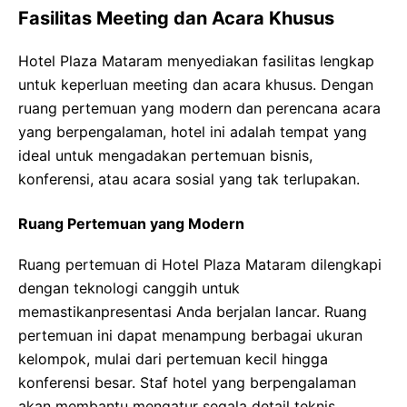
Fasilitas Meeting dan Acara Khusus
Hotel Plaza Mataram menyediakan fasilitas lengkap
untuk keperluan meeting dan acara khusus. Dengan
ruang pertemuan yang modern dan perencana acara
yang berpengalaman, hotel ini adalah tempat yang
ideal untuk mengadakan pertemuan bisnis,
konferensi, atau acara sosial yang tak terlupakan.
Ruang Pertemuan yang Modern
Ruang pertemuan di Hotel Plaza Mataram dilengkapi
dengan teknologi canggih untuk
memastikanpresentasi Anda berjalan lancar. Ruang
pertemuan ini dapat menampung berbagai ukuran
kelompok, mulai dari pertemuan kecil hingga
konferensi besar. Staf hotel yang berpengalaman
akan membantu mengatur segala detail teknis