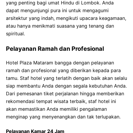
yang penting bagi umat Hindu di Lombok. Anda
dapat mengunjungi pura ini untuk mengagumi
arsitektur yang indah, mengikuti upacara keagamaan,
atau hanya menikmati suasana yang tenang dan
spiritual.
Pelayanan Ramah dan Profesional
Hotel Plaza Mataram bangga dengan pelayanan
ramah dan profesional yang diberikan kepada para
tamu. Staf hotel yang terlatih dengan baik akan selalu
siap membantu Anda dengan segala kebutuhan Anda.
Dari pemesanan tiket perjalanan hingga memberikan
rekomendasi tempat wisata terbaik, staf hotel ini
akan memastikan Anda memiliki pengalaman
menginap yang menyenangkan dan tak terlupakan.
Pelayanan Kamar 24 Jam