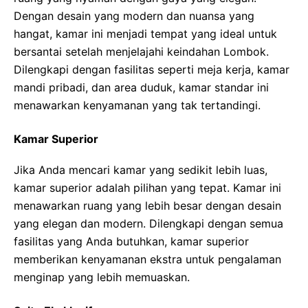
Dengan desain yang modern dan nuansa yang
hangat, kamar ini menjadi tempat yang ideal untuk
bersantai setelah menjelajahi keindahan Lombok.
Dilengkapi dengan fasilitas seperti meja kerja, kamar
mandi pribadi, dan area duduk, kamar standar ini
menawarkan kenyamanan yang tak tertandingi.
Kamar Superior
Jika Anda mencari kamar yang sedikit lebih luas,
kamar superior adalah pilihan yang tepat. Kamar ini
menawarkan ruang yang lebih besar dengan desain
yang elegan dan modern. Dilengkapi dengan semua
fasilitas yang Anda butuhkan, kamar superior
memberikan kenyamanan ekstra untuk pengalaman
menginap yang lebih memuaskan.