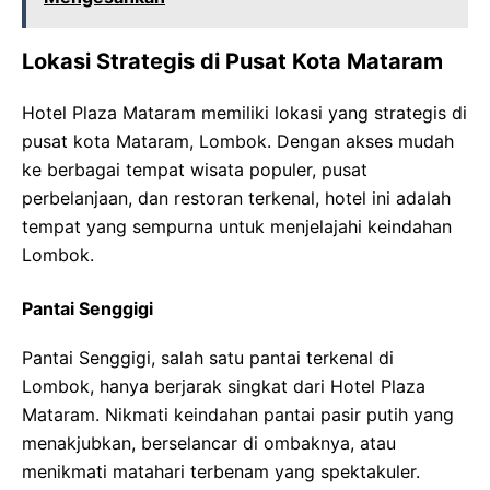
Lokasi Strategis di Pusat Kota Mataram
Hotel Plaza Mataram memiliki lokasi yang strategis di
pusat kota Mataram, Lombok. Dengan akses mudah
ke berbagai tempat wisata populer, pusat
perbelanjaan, dan restoran terkenal, hotel ini adalah
tempat yang sempurna untuk menjelajahi keindahan
Lombok.
Pantai Senggigi
Pantai Senggigi, salah satu pantai terkenal di
Lombok, hanya berjarak singkat dari Hotel Plaza
Mataram. Nikmati keindahan pantai pasir putih yang
menakjubkan, berselancar di ombaknya, atau
menikmati matahari terbenam yang spektakuler.