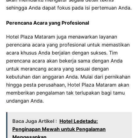
sehingga Anda dapat fokus pada isi pertemuan Anda.
Perencana Acara yang Profesional
Hotel Plaza Mataram juga menawarkan layanan
perencana acara yang profesional untuk memastikan
acara khusus Anda berjalan dengan sukses. Tim
perencana acara akan bekerja sama dengan Anda
untuk merancang acara yang sesuai dengan
kebutuhan dan anggaran Anda. Mulai dari pernikahan
hingga pesta perusahaan, Hotel Plaza Mataram akan
memberikan pengalaman tak terlupakan bagi tamu
undangan Anda.
Baca Juga Artikel :
Hotel Ledetadu:
Penginapan Mewah untuk Pengalaman
Mengesankan