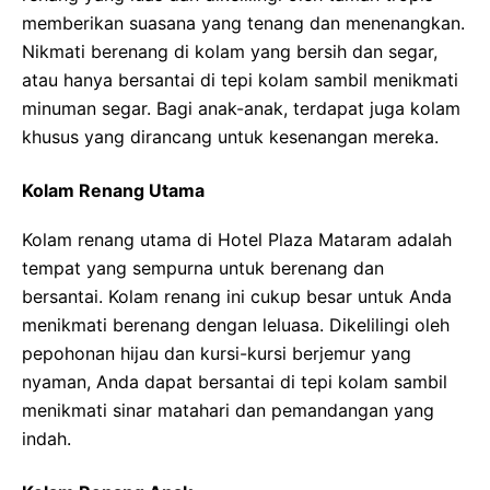
memberikan suasana yang tenang dan menenangkan.
Nikmati berenang di kolam yang bersih dan segar,
atau hanya bersantai di tepi kolam sambil menikmati
minuman segar. Bagi anak-anak, terdapat juga kolam
khusus yang dirancang untuk kesenangan mereka.
Kolam Renang Utama
Kolam renang utama di Hotel Plaza Mataram adalah
tempat yang sempurna untuk berenang dan
bersantai. Kolam renang ini cukup besar untuk Anda
menikmati berenang dengan leluasa. Dikelilingi oleh
pepohonan hijau dan kursi-kursi berjemur yang
nyaman, Anda dapat bersantai di tepi kolam sambil
menikmati sinar matahari dan pemandangan yang
indah.