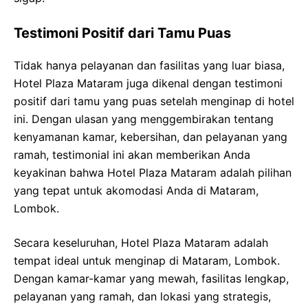
Testimoni Positif dari Tamu Puas
Tidak hanya pelayanan dan fasilitas yang luar biasa,
Hotel Plaza Mataram juga dikenal dengan testimoni
positif dari tamu yang puas setelah menginap di hotel
ini. Dengan ulasan yang menggembirakan tentang
kenyamanan kamar, kebersihan, dan pelayanan yang
ramah, testimonial ini akan memberikan Anda
keyakinan bahwa Hotel Plaza Mataram adalah pilihan
yang tepat untuk akomodasi Anda di Mataram,
Lombok.
Secara keseluruhan, Hotel Plaza Mataram adalah
tempat ideal untuk menginap di Mataram, Lombok.
Dengan kamar-kamar yang mewah, fasilitas lengkap,
pelayanan yang ramah, dan lokasi yang strategis,