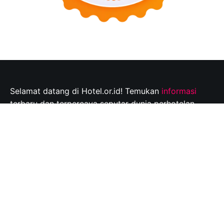
Selamat datang di Hotel.or.id! Temukan
informasi
terbaru dan terpercaya seputar dunia perhotelan,
tempat wisata, dan tips perjalanan yang tak
terlupakan. Jelajahi destinasi wisata pilihan Anda dan
rencanakan perjalanan Anda dengan mudah bersama
kami.
Info@hotel.or.id
Quick Links
About
Contact
Disclaimer
Privacy policy