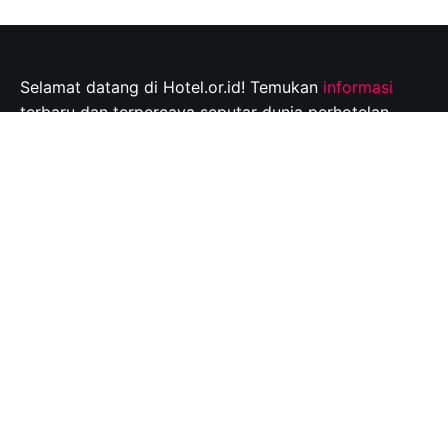
Selamat datang di Hotel.or.id! Temukan
informasi
terbaru dan terpercaya seputar dunia perhotelan,
tempat wisata, dan tips perjalanan yang tak
terlupakan. Jelajahi destinasi wisata pilihan Anda dan
rencanakan perjalanan Anda dengan mudah bersama
kami.
Info@hotel.or.id
Quick Links
About
Contact
Disclaimer
Privacy policy
Copyright © 2026
hotel.or.id