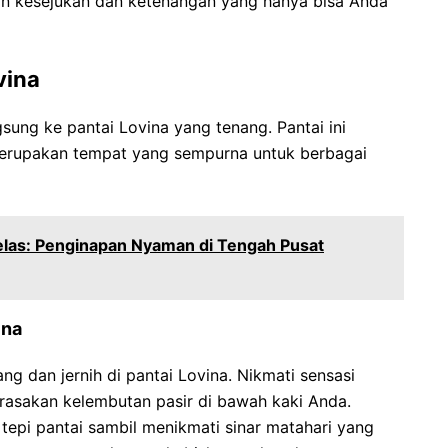
an kesejukan dan ketenangan yang hanya bisa Anda
vina
ung ke pantai Lovina yang tenang. Pantai ini
erupakan tempat yang sempurna untuk berbagai
elas: Penginapan Nyaman di Tengah Pusat
ina
g dan jernih di pantai Lovina. Nikmati sensasi
rasakan kelembutan pasir di bawah kaki Anda.
 tepi pantai sambil menikmati sinar matahari yang