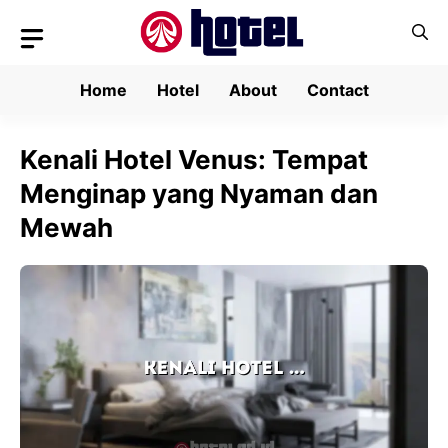
Skip
to
content
Home
Hotel
About
Contact
Kenali Hotel Venus: Tempat
Menginap yang Nyaman dan
Mewah