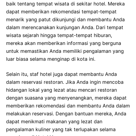
baik tentang tempat wisata di sekitar hotel. Mereka
dapat memberikan rekomendasi tempat-tempat
menarik yang patut dikunjungi dan membantu Anda
dalam merencanakan kunjungan Anda. Dari tempat
wisata sejarah hingga tempat-tempat hiburan,
mereka akan memberikan informasi yang berguna
untuk memastikan Anda memiliki pengalaman yang
luar biasa selama menginap di kota ini.
Selain itu, staf hotel juga dapat membantu Anda
dalam reservasi restoran. Jika Anda ingin mencoba
hidangan lokal yang lezat atau mencari restoran
dengan suasana yang menyenangkan, mereka dapat
memberikan rekomendasi dan membantu Anda dalam
melakukan reservasi. Dengan bantuan mereka, Anda
dapat menikmati makanan yang lezat dan
pengalaman kuliner yang tak terlupakan selama