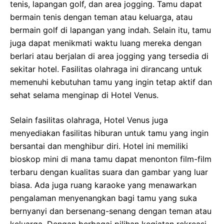
tenis, lapangan golf, dan area jogging. Tamu dapat
bermain tenis dengan teman atau keluarga, atau
bermain golf di lapangan yang indah. Selain itu, tamu
juga dapat menikmati waktu luang mereka dengan
berlari atau berjalan di area jogging yang tersedia di
sekitar hotel. Fasilitas olahraga ini dirancang untuk
memenuhi kebutuhan tamu yang ingin tetap aktif dan
sehat selama menginap di Hotel Venus.
Selain fasilitas olahraga, Hotel Venus juga
menyediakan fasilitas hiburan untuk tamu yang ingin
bersantai dan menghibur diri. Hotel ini memiliki
bioskop mini di mana tamu dapat menonton film-film
terbaru dengan kualitas suara dan gambar yang luar
biasa. Ada juga ruang karaoke yang menawarkan
pengalaman menyenangkan bagi tamu yang suka
bernyanyi dan bersenang-senang dengan teman atau