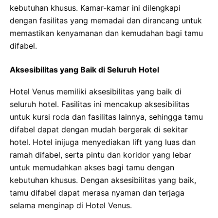
kebutuhan khusus. Kamar-kamar ini dilengkapi
dengan fasilitas yang memadai dan dirancang untuk
memastikan kenyamanan dan kemudahan bagi tamu
difabel.
Aksesibilitas yang Baik di Seluruh Hotel
Hotel Venus memiliki aksesibilitas yang baik di
seluruh hotel. Fasilitas ini mencakup aksesibilitas
untuk kursi roda dan fasilitas lainnya, sehingga tamu
difabel dapat dengan mudah bergerak di sekitar
hotel. Hotel inijuga menyediakan lift yang luas dan
ramah difabel, serta pintu dan koridor yang lebar
untuk memudahkan akses bagi tamu dengan
kebutuhan khusus. Dengan aksesibilitas yang baik,
tamu difabel dapat merasa nyaman dan terjaga
selama menginap di Hotel Venus.