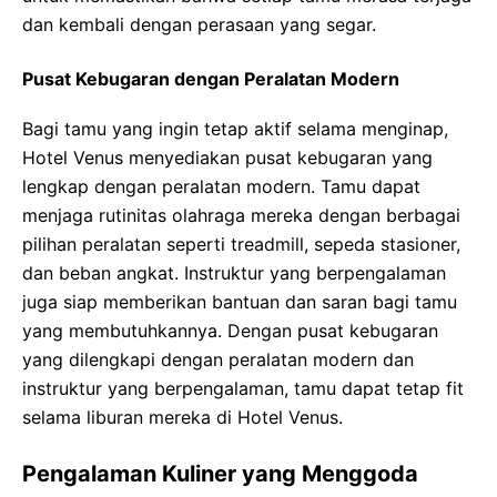
dan kembali dengan perasaan yang segar.
Pusat Kebugaran dengan Peralatan Modern
Bagi tamu yang ingin tetap aktif selama menginap,
Hotel Venus menyediakan pusat kebugaran yang
lengkap dengan peralatan modern. Tamu dapat
menjaga rutinitas olahraga mereka dengan berbagai
pilihan peralatan seperti treadmill, sepeda stasioner,
dan beban angkat. Instruktur yang berpengalaman
juga siap memberikan bantuan dan saran bagi tamu
yang membutuhkannya. Dengan pusat kebugaran
yang dilengkapi dengan peralatan modern dan
instruktur yang berpengalaman, tamu dapat tetap fit
selama liburan mereka di Hotel Venus.
Pengalaman Kuliner yang Menggoda