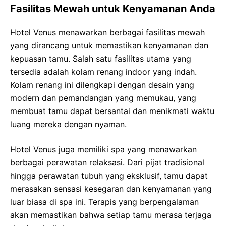
Fasilitas Mewah untuk Kenyamanan Anda
Hotel Venus menawarkan berbagai fasilitas mewah
yang dirancang untuk memastikan kenyamanan dan
kepuasan tamu. Salah satu fasilitas utama yang
tersedia adalah kolam renang indoor yang indah.
Kolam renang ini dilengkapi dengan desain yang
modern dan pemandangan yang memukau, yang
membuat tamu dapat bersantai dan menikmati waktu
luang mereka dengan nyaman.
Hotel Venus juga memiliki spa yang menawarkan
berbagai perawatan relaksasi. Dari pijat tradisional
hingga perawatan tubuh yang eksklusif, tamu dapat
merasakan sensasi kesegaran dan kenyamanan yang
luar biasa di spa ini. Terapis yang berpengalaman
akan memastikan bahwa setiap tamu merasa terjaga