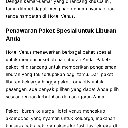
Dengan kamar-kamar yang dirancang khusus ini,
tamu difabel dapat menginap dengan nyaman dan
tanpa hambatan di Hotel Venus.
Penawaran Paket Spesial untuk Liburan
Anda
Hotel Venus menawarkan berbagai paket spesial
untuk memenuhi kebutuhan liburan Anda. Paket-
paket ini dirancang untuk memberikan pengalaman
liburan yang tak terlupakan bagi tamu. Dari paket
liburan keluarga hingga paket romantis untuk
pasangan, ada banyak pilihan yang dapat Anda pilih
sesuai dengan kebutuhan dan anggaran Anda.
Paket liburan keluarga Hotel Venus mencakup
akomodasi yang nyaman untuk keluarga, makanan
khusus anak-anak, dan akses ke fasilitas rekreasi di