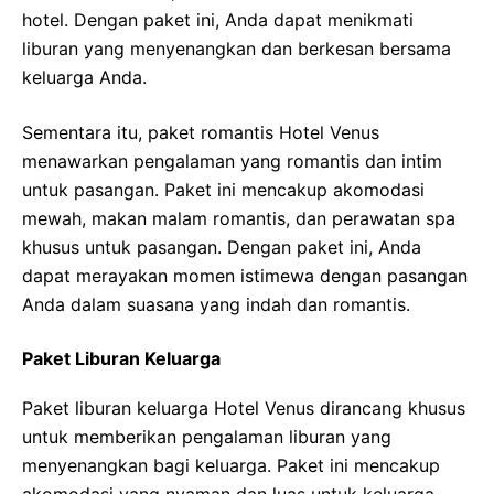
hotel. Dengan paket ini, Anda dapat menikmati
liburan yang menyenangkan dan berkesan bersama
keluarga Anda.
Sementara itu, paket romantis Hotel Venus
menawarkan pengalaman yang romantis dan intim
untuk pasangan. Paket ini mencakup akomodasi
mewah, makan malam romantis, dan perawatan spa
khusus untuk pasangan. Dengan paket ini, Anda
dapat merayakan momen istimewa dengan pasangan
Anda dalam suasana yang indah dan romantis.
Paket Liburan Keluarga
Paket liburan keluarga Hotel Venus dirancang khusus
untuk memberikan pengalaman liburan yang
menyenangkan bagi keluarga. Paket ini mencakup