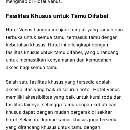
menginap di Hotel Venus.
Fasilitas Khusus untuk Tamu Difabel
Hotel Venus bangga menjadi tempat yang ramah dan
terbuka untuk semua tamu, termasuk tamu dengan
kebutuhan khusus. Hotel ini dilengkapi dengan
fasilitas khusus untuk tamu difabel, yang dirancang
untuk memastikan kenyamanan dan kemudahan
akses bagi semua tamu.
Salah satu fasilitas khusus yang tersedia adalah
aksesibilitas yang baik di seluruh hotel. Hotel Venus
memiliki aksesibilitas yang baik untuk kursi roda dan
fasilitas lainnya, sehingga tamu dengan kebutuhan
khusus dapat dengan mudah bergerak di sekitar
hotel. Selain itu, kamar-kamar khusus juga tersedia
yang dirancang khusus untuk tamu dengan