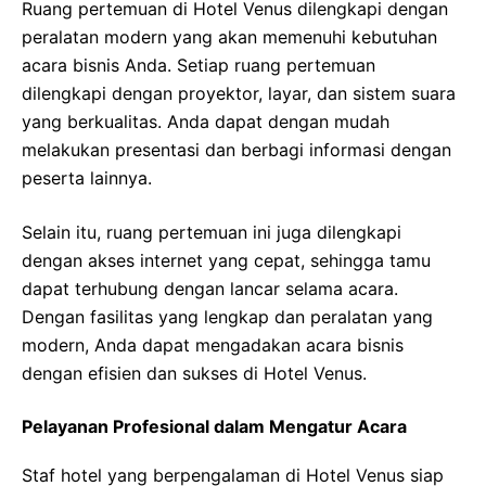
Ruang pertemuan di Hotel Venus dilengkapi dengan
peralatan modern yang akan memenuhi kebutuhan
acara bisnis Anda. Setiap ruang pertemuan
dilengkapi dengan proyektor, layar, dan sistem suara
yang berkualitas. Anda dapat dengan mudah
melakukan presentasi dan berbagi informasi dengan
peserta lainnya.
Selain itu, ruang pertemuan ini juga dilengkapi
dengan akses internet yang cepat, sehingga tamu
dapat terhubung dengan lancar selama acara.
Dengan fasilitas yang lengkap dan peralatan yang
modern, Anda dapat mengadakan acara bisnis
dengan efisien dan sukses di Hotel Venus.
Pelayanan Profesional dalam Mengatur Acara
Staf hotel yang berpengalaman di Hotel Venus siap