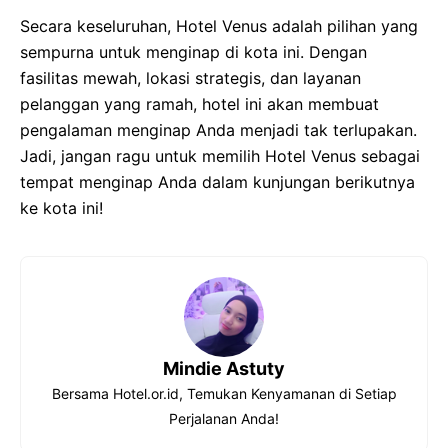
Secara keseluruhan, Hotel Venus adalah pilihan yang
sempurna untuk menginap di kota ini. Dengan
fasilitas mewah, lokasi strategis, dan layanan
pelanggan yang ramah, hotel ini akan membuat
pengalaman menginap Anda menjadi tak terlupakan.
Jadi, jangan ragu untuk memilih Hotel Venus sebagai
tempat menginap Anda dalam kunjungan berikutnya
ke kota ini!
Mindie Astuty
Bersama Hotel.or.id, Temukan Kenyamanan di Setiap
Perjalanan Anda!