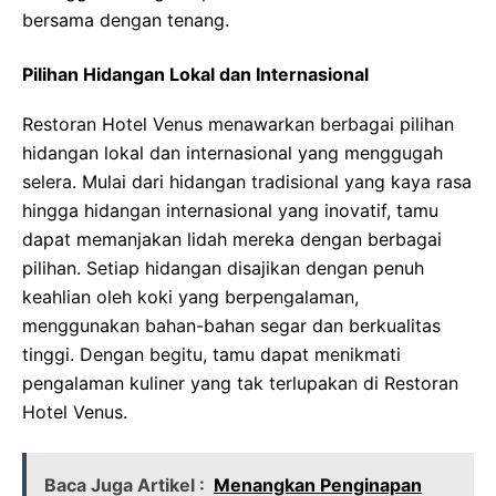
bersama dengan tenang.
Pilihan Hidangan Lokal dan Internasional
Restoran Hotel Venus menawarkan berbagai pilihan
hidangan lokal dan internasional yang menggugah
selera. Mulai dari hidangan tradisional yang kaya rasa
hingga hidangan internasional yang inovatif, tamu
dapat memanjakan lidah mereka dengan berbagai
pilihan. Setiap hidangan disajikan dengan penuh
keahlian oleh koki yang berpengalaman,
menggunakan bahan-bahan segar dan berkualitas
tinggi. Dengan begitu, tamu dapat menikmati
pengalaman kuliner yang tak terlupakan di Restoran
Hotel Venus.
Baca Juga Artikel :
Menangkan Penginapan