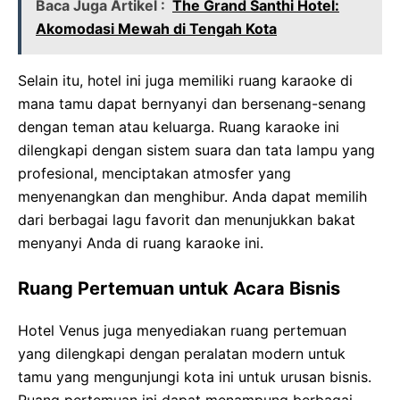
Baca Juga Artikel :
The Grand Santhi Hotel:
Akomodasi Mewah di Tengah Kota
Selain itu, hotel ini juga memiliki ruang karaoke di
mana tamu dapat bernyanyi dan bersenang-senang
dengan teman atau keluarga. Ruang karaoke ini
dilengkapi dengan sistem suara dan tata lampu yang
profesional, menciptakan atmosfer yang
menyenangkan dan menghibur. Anda dapat memilih
dari berbagai lagu favorit dan menunjukkan bakat
menyanyi Anda di ruang karaoke ini.
Ruang Pertemuan untuk Acara Bisnis
Hotel Venus juga menyediakan ruang pertemuan
yang dilengkapi dengan peralatan modern untuk
tamu yang mengunjungi kota ini untuk urusan bisnis.