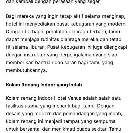
dan kembali dengan perasaan yang segar.
Bagi mereka yang ingin tetap aktif selama menginap,
hotel ini menyediakan pusat kebugaran yang modern.
Dengan berbagai peralatan olahraga terbaru, tamu
dapat menjaga rutinitas olahraga mereka dan tetap
fit selama liburan. Pusat kebugaran ini juga dilengkapi
dengan instruktur yang berpengalaman yang siap
memberikan bantuan dan saran bagi tamu yang
membutuhkannya.
Kolam Renang Indoor yang Indah
Kolam renang indoor Hotel Venus adalah salah satu
fasilitas utama yang menarik bagi tamu. Dengan
desain yang modern dan pemandangan yang indah,
kolam renang ini menjadi tempat yang sempurna
untuk bersantai dan menikmati cuaca sekitar. Tamu