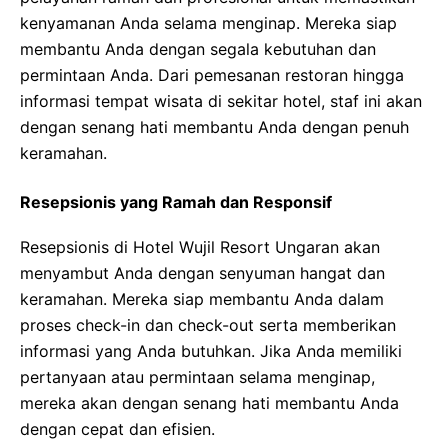
kenyamanan Anda selama menginap. Mereka siap
membantu Anda dengan segala kebutuhan dan
permintaan Anda. Dari pemesanan restoran hingga
informasi tempat wisata di sekitar hotel, staf ini akan
dengan senang hati membantu Anda dengan penuh
keramahan.
Resepsionis yang Ramah dan Responsif
Resepsionis di Hotel Wujil Resort Ungaran akan
menyambut Anda dengan senyuman hangat dan
keramahan. Mereka siap membantu Anda dalam
proses check-in dan check-out serta memberikan
informasi yang Anda butuhkan. Jika Anda memiliki
pertanyaan atau permintaan selama menginap,
mereka akan dengan senang hati membantu Anda
dengan cepat dan efisien.