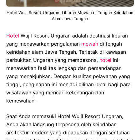
Hotel Wujil Resort Ungaran: Liburan Mewah di Tengah Keindahan
Alam Jawa Tengah
Hotel
Wujil Resort Ungaran adalah destinasi liburan
yang menawarkan pengalaman
mewah
di tengah
keindahan alam Jawa Tengah. Terletak di kawasan
perbukitan Ungaran yang mempesona,
hotel
ini
menawarkan fasilitas lengkap dan pemandangan
yang menakjubkan. Dengan kualitas pelayanan yang
tinggi, penginapan ini menjadi pilihan ideal bagi para
wisatawan yang mencari ketenangan dan
kemewahan.
Saat Anda memasuki Hotel Wujil Resort Ungaran,
Anda akan langsung terpesona oleh keindahan
arsitektur modern yang dipadukan dengan sentuhan