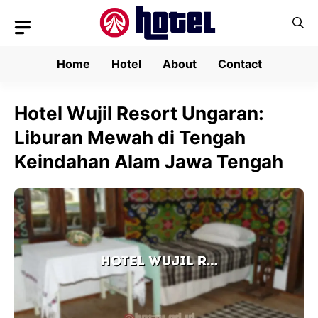
Skip
to
content
Home
Hotel
About
Contact
Hotel Wujil Resort Ungaran:
Liburan Mewah di Tengah
Keindahan Alam Jawa Tengah