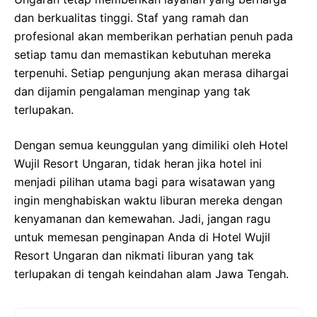
dan berkualitas tinggi. Staf yang ramah dan
profesional akan memberikan perhatian penuh pada
setiap tamu dan memastikan kebutuhan mereka
terpenuhi. Setiap pengunjung akan merasa dihargai
dan dijamin pengalaman menginap yang tak
terlupakan.
Dengan semua keunggulan yang dimiliki oleh Hotel
Wujil Resort Ungaran, tidak heran jika hotel ini
menjadi pilihan utama bagi para wisatawan yang
ingin menghabiskan waktu liburan mereka dengan
kenyamanan dan kemewahan. Jadi, jangan ragu
untuk memesan penginapan Anda di Hotel Wujil
Resort Ungaran dan nikmati liburan yang tak
terlupakan di tengah keindahan alam Jawa Tengah.