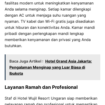
fasilitas modern untuk meningkatkan kenyamanan
Anda selama menginap. Setiap kamar dilengkapi
dengan AC untuk menjaga suhu ruangan yang
nyaman. TV kabel dan Wi-Fi gratis juga disediakan
untuk hiburan dan konektivitas Anda. Kamar mandi
pribadi dengan perlengkapan mandi lengkap
memberikan kenyamanan dan privasi yang Anda
butuhkan.
Baca Juga Artikel :
Hotel Grand Asia Jakarta:
Pengalaman Menginap yang Luar Biasa di
Ibukota
Layanan Ramah dan Profesional
Staf di Hotel Wujil Resort Ungaran siap memberikan
pelayanan ramah dan profesional untuk memastikan