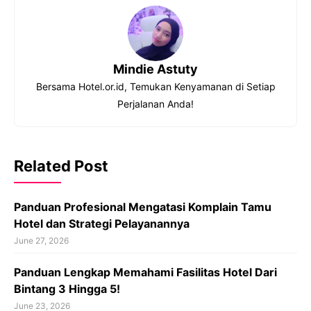
Mindie Astuty
Bersama Hotel.or.id, Temukan Kenyamanan di Setiap
Perjalanan Anda!
Related Post
Panduan Profesional Mengatasi Komplain Tamu
Hotel dan Strategi Pelayanannya
June 27, 2026
Panduan Lengkap Memahami Fasilitas Hotel Dari
Bintang 3 Hingga 5!
June 23, 2026