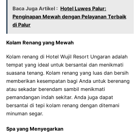
Baca Juga Artikel :
Hotel Luwes Palur:
Penginapan Mewah dengan Pelayanan Terbaik
di Palur
Kolam Renang yang Mewah
Kolam renang di Hotel Wujil Resort Ungaran adalah
tempat yang ideal untuk bersantai dan menikmati
suasana tenang. Kolam renang yang luas dan bersih
memberikan kesempatan bagi Anda untuk berenang
atau sekadar berendam sambil menikmati
pemandangan indah sekitar. Anda juga dapat
bersantai di tepi kolam renang dengan ditemani
minuman segar.
Spa yang Menyegarkan