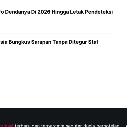
fo Dendanya Di 2026 Hingga Letak Pendeteksi
hasia Bungkus Sarapan Tanpa Ditegur Staf
formasi
terbaru dan terpercaya seputar dunia perhotelan,