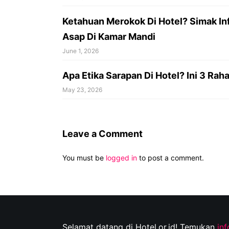
Ketahuan Merokok Di Hotel? Simak In
Asap Di Kamar Mandi
June 1, 2026
Apa Etika Sarapan Di Hotel? Ini 3 Ra
May 23, 2026
Leave a Comment
You must be
logged in
to post a comment.
Selamat datang di Hotel.or.id! Temukan
in