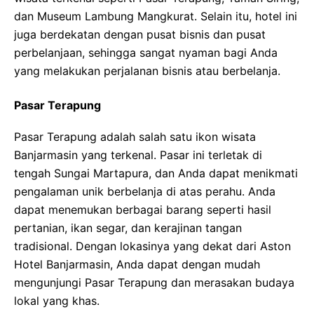
dan Museum Lambung Mangkurat. Selain itu, hotel ini
juga berdekatan dengan pusat bisnis dan pusat
perbelanjaan, sehingga sangat nyaman bagi Anda
yang melakukan perjalanan bisnis atau berbelanja.
Pasar Terapung
Pasar Terapung adalah salah satu ikon wisata
Banjarmasin yang terkenal. Pasar ini terletak di
tengah Sungai Martapura, dan Anda dapat menikmati
pengalaman unik berbelanja di atas perahu. Anda
dapat menemukan berbagai barang seperti hasil
pertanian, ikan segar, dan kerajinan tangan
tradisional. Dengan lokasinya yang dekat dari Aston
Hotel Banjarmasin, Anda dapat dengan mudah
mengunjungi Pasar Terapung dan merasakan budaya
lokal yang khas.