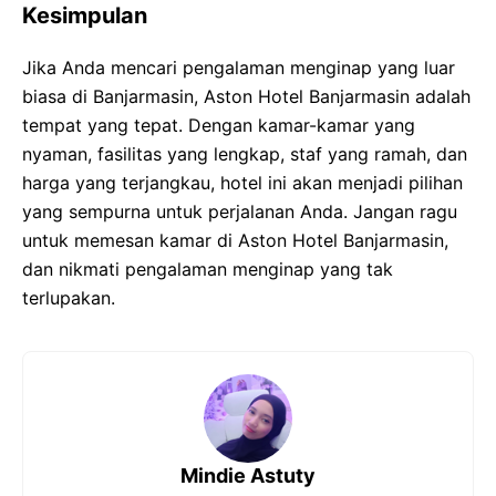
Kesimpulan
Jika Anda mencari pengalaman menginap yang luar
biasa di Banjarmasin, Aston Hotel Banjarmasin adalah
tempat yang tepat. Dengan kamar-kamar yang
nyaman, fasilitas yang lengkap, staf yang ramah, dan
harga yang terjangkau, hotel ini akan menjadi pilihan
yang sempurna untuk perjalanan Anda. Jangan ragu
untuk memesan kamar di Aston Hotel Banjarmasin,
dan nikmati pengalaman menginap yang tak
terlupakan.
Mindie Astuty