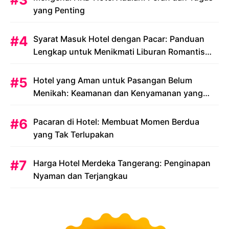
yang Penting
Syarat Masuk Hotel dengan Pacar: Panduan
Lengkap untuk Menikmati Liburan Romantis
Anda
Hotel yang Aman untuk Pasangan Belum
Menikah: Keamanan dan Kenyamanan yang
Menjadi Prioritas
Pacaran di Hotel: Membuat Momen Berdua
yang Tak Terlupakan
Harga Hotel Merdeka Tangerang: Penginapan
Nyaman dan Terjangkau