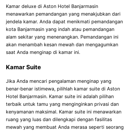
Kamar deluxe di Aston Hotel Banjarmasin
menawarkan pemandangan yang menakjubkan dari
jendela kamar. Anda dapat menikmati pemandangan
kota Banjarmasin yang indah atau pemandangan
alam sekitar yang menenangkan. Pemandangan ini
akan menambah kesan mewah dan mengagumkan
saat Anda menginap di kamar ini.
Kamar Suite
Jika Anda mencari pengalaman menginap yang
benar-benar istimewa, pilihlah kamar suite di Aston
Hotel Banjarmasin. Kamar suite ini adalah pilihan
terbaik untuk tamu yang menginginkan privasi dan
kenyamanan maksimal. Kamar suite ini menawarkan
ruang yang luas dan dilengkapi dengan fasilitas
mewah yang membuat Anda merasa seperti seorang