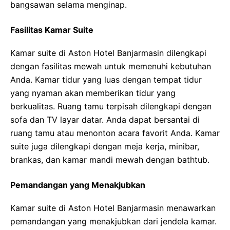
bangsawan selama menginap.
Fasilitas Kamar Suite
Kamar suite di Aston Hotel Banjarmasin dilengkapi
dengan fasilitas mewah untuk memenuhi kebutuhan
Anda. Kamar tidur yang luas dengan tempat tidur
yang nyaman akan memberikan tidur yang
berkualitas. Ruang tamu terpisah dilengkapi dengan
sofa dan TV layar datar. Anda dapat bersantai di
ruang tamu atau menonton acara favorit Anda. Kamar
suite juga dilengkapi dengan meja kerja, minibar,
brankas, dan kamar mandi mewah dengan bathtub.
Pemandangan yang Menakjubkan
Kamar suite di Aston Hotel Banjarmasin menawarkan
pemandangan yang menakjubkan dari jendela kamar.