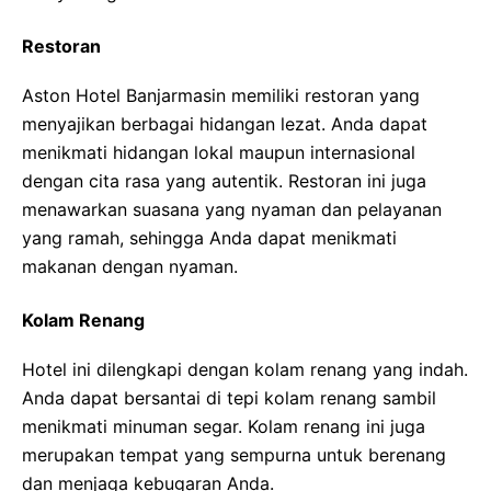
Restoran
Aston Hotel Banjarmasin memiliki restoran yang
menyajikan berbagai hidangan lezat. Anda dapat
menikmati hidangan lokal maupun internasional
dengan cita rasa yang autentik. Restoran ini juga
menawarkan suasana yang nyaman dan pelayanan
yang ramah, sehingga Anda dapat menikmati
makanan dengan nyaman.
Kolam Renang
Hotel ini dilengkapi dengan kolam renang yang indah.
Anda dapat bersantai di tepi kolam renang sambil
menikmati minuman segar. Kolam renang ini juga
merupakan tempat yang sempurna untuk berenang
dan menjaga kebugaran Anda.