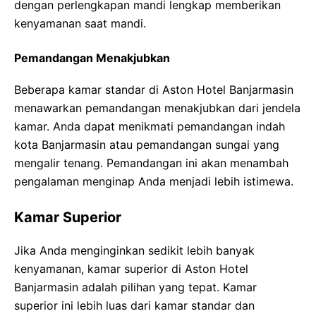
dengan perlengkapan mandi lengkap memberikan
kenyamanan saat mandi.
Pemandangan Menakjubkan
Beberapa kamar standar di Aston Hotel Banjarmasin
menawarkan pemandangan menakjubkan dari jendela
kamar. Anda dapat menikmati pemandangan indah
kota Banjarmasin atau pemandangan sungai yang
mengalir tenang. Pemandangan ini akan menambah
pengalaman menginap Anda menjadi lebih istimewa.
Kamar Superior
Jika Anda menginginkan sedikit lebih banyak
kenyamanan, kamar superior di Aston Hotel
Banjarmasin adalah pilihan yang tepat. Kamar
superior ini lebih luas dari kamar standar dan