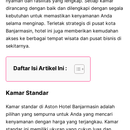
nyaman dan fasilitas yang lengkap. Setiap kamar
dirancang dengan baik dan dilengkapi dengan segala
kebutuhan untuk memastikan kenyamanan Anda
selama menginap. Terletak strategis di pusat kota
Banjarmasin, hotel ini juga memberikan kemudahan
akses ke berbagai tempat wisata dan pusat bisnis di
sekitarnya.
Daftar Isi Artikel Ini :
Kamar Standar
Kamar standar di Aston Hotel Banjarmasin adalah
pilihan yang sempurna untuk Anda yang mencari
kenyamanan dengan harga yang terjangkau. Kamar
standar ini memiliki ukuran yang cukup luas dan