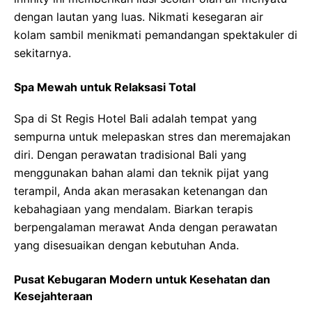
dengan lautan yang luas. Nikmati kesegaran air
kolam sambil menikmati pemandangan spektakuler di
sekitarnya.
Spa Mewah untuk Relaksasi Total
Spa di St Regis Hotel Bali adalah tempat yang
sempurna untuk melepaskan stres dan meremajakan
diri. Dengan perawatan tradisional Bali yang
menggunakan bahan alami dan teknik pijat yang
terampil, Anda akan merasakan ketenangan dan
kebahagiaan yang mendalam. Biarkan terapis
berpengalaman merawat Anda dengan perawatan
yang disesuaikan dengan kebutuhan Anda.
Pusat Kebugaran Modern untuk Kesehatan dan
Kesejahteraan