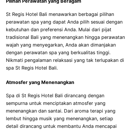
Pilihan Perawatan yang Beragam
St Regis Hotel Bali menawarkan berbagai pilihan
perawatan spa yang dapat Anda pilih sesuai dengan
kebutuhan dan preferensi Anda. Mulai dari pijat
tradisional Bali yang menenangkan hingga perawatan
wajah yang menyegarkan, Anda akan dimanjakan
dengan perawatan spa yang berkualitas tinggi.
Nikmati pengalaman relaksasi yang tak terlupakan di
spa St Regis Hotel Bali.
Atmosfer yang Menenangkan
Spa di St Regis Hotel Bali dirancang dengan
sempurna untuk menciptakan atmosfer yang
menenangkan dan santai. Dari aroma terapi yang
lembut hingga musik yang menenangkan, setiap
detail dirancang untuk membantu Anda mencapai