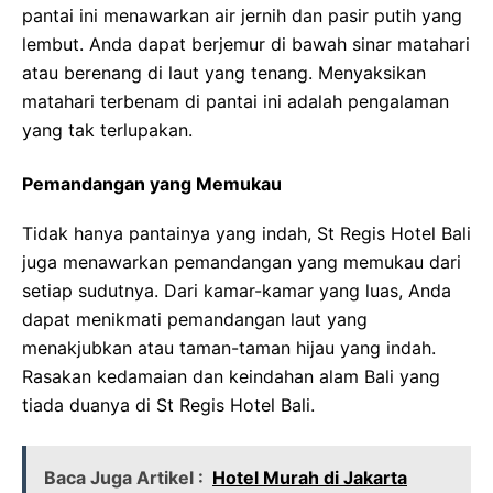
pantai ini menawarkan air jernih dan pasir putih yang
lembut. Anda dapat berjemur di bawah sinar matahari
atau berenang di laut yang tenang. Menyaksikan
matahari terbenam di pantai ini adalah pengalaman
yang tak terlupakan.
Pemandangan yang Memukau
Tidak hanya pantainya yang indah, St Regis Hotel Bali
juga menawarkan pemandangan yang memukau dari
setiap sudutnya. Dari kamar-kamar yang luas, Anda
dapat menikmati pemandangan laut yang
menakjubkan atau taman-taman hijau yang indah.
Rasakan kedamaian dan keindahan alam Bali yang
tiada duanya di St Regis Hotel Bali.
Baca Juga Artikel :
Hotel Murah di Jakarta