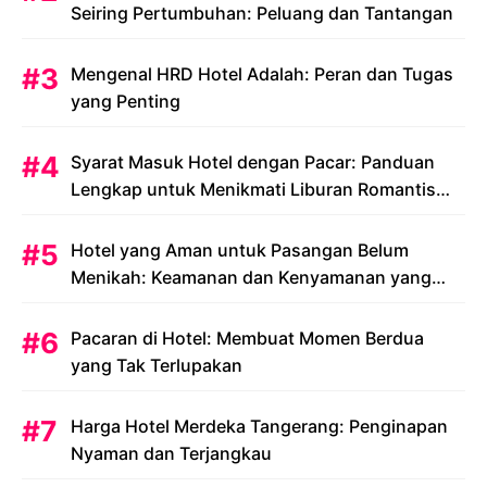
Seiring Pertumbuhan: Peluang dan Tantangan
Mengenal HRD Hotel Adalah: Peran dan Tugas
yang Penting
Syarat Masuk Hotel dengan Pacar: Panduan
Lengkap untuk Menikmati Liburan Romantis
Anda
Hotel yang Aman untuk Pasangan Belum
Menikah: Keamanan dan Kenyamanan yang
Menjadi Prioritas
Pacaran di Hotel: Membuat Momen Berdua
yang Tak Terlupakan
Harga Hotel Merdeka Tangerang: Penginapan
Nyaman dan Terjangkau