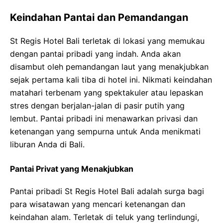
Keindahan Pantai dan Pemandangan
St Regis Hotel Bali terletak di lokasi yang memukau
dengan pantai pribadi yang indah. Anda akan
disambut oleh pemandangan laut yang menakjubkan
sejak pertama kali tiba di hotel ini. Nikmati keindahan
matahari terbenam yang spektakuler atau lepaskan
stres dengan berjalan-jalan di pasir putih yang
lembut. Pantai pribadi ini menawarkan privasi dan
ketenangan yang sempurna untuk Anda menikmati
liburan Anda di Bali.
Pantai Privat yang Menakjubkan
Pantai pribadi St Regis Hotel Bali adalah surga bagi
para wisatawan yang mencari ketenangan dan
keindahan alam. Terletak di teluk yang terlindungi,