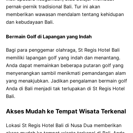
pernak-pernik tradisional Bali. Tur ini akan
memberikan wawasan mendalam tentang kehidupan
dan kebudayaan Bali.
Bermain Golf di Lapangan yang Indah
Bagi para penggemar olahraga, St Regis Hotel Bali
memiliki lapangan golf yang indah dan menantang.
Anda dapat memainkan beberapa putaran golf yang
menyenangkan sambil menikmati pemandangan alam
yang menakjubkan. Jadikan pengalaman bermain golf
Anda di Bali menjadi tak terlupakan di St Regis Hotel
Bali.
Akses Mudah ke Tempat Wisata Terkenal
Lokasi St Regis Hotel Bali di Nusa Dua memberikan