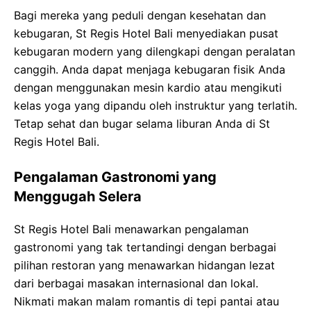
Bagi mereka yang peduli dengan kesehatan dan
kebugaran, St Regis Hotel Bali menyediakan pusat
kebugaran modern yang dilengkapi dengan peralatan
canggih. Anda dapat menjaga kebugaran fisik Anda
dengan menggunakan mesin kardio atau mengikuti
kelas yoga yang dipandu oleh instruktur yang terlatih.
Tetap sehat dan bugar selama liburan Anda di St
Regis Hotel Bali.
Pengalaman Gastronomi yang
Menggugah Selera
St Regis Hotel Bali menawarkan pengalaman
gastronomi yang tak tertandingi dengan berbagai
pilihan restoran yang menawarkan hidangan lezat
dari berbagai masakan internasional dan lokal.
Nikmati makan malam romantis di tepi pantai atau