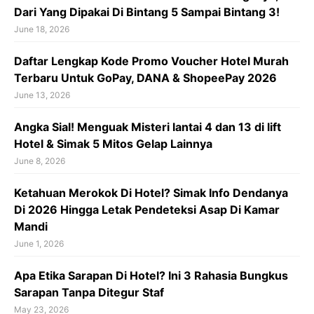
Dari Yang Dipakai Di Bintang 5 Sampai Bintang 3!
June 18, 2026
Daftar Lengkap Kode Promo Voucher Hotel Murah
Terbaru Untuk GoPay, DANA & ShopeePay 2026
June 13, 2026
Angka Sial! Menguak Misteri lantai 4 dan 13 di lift
Hotel & Simak 5 Mitos Gelap Lainnya
June 8, 2026
Ketahuan Merokok Di Hotel? Simak Info Dendanya
Di 2026 Hingga Letak Pendeteksi Asap Di Kamar
Mandi
June 1, 2026
Apa Etika Sarapan Di Hotel? Ini 3 Rahasia Bungkus
Sarapan Tanpa Ditegur Staf
May 23, 2026