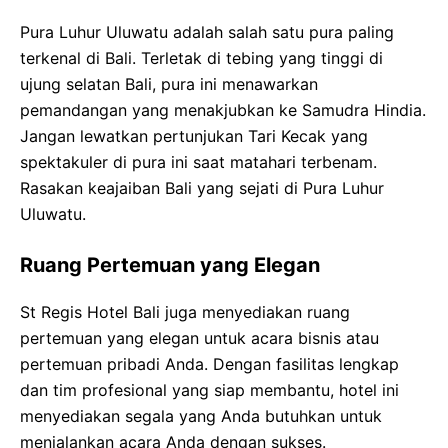
Pura Luhur Uluwatu adalah salah satu pura paling
terkenal di Bali. Terletak di tebing yang tinggi di
ujung selatan Bali, pura ini menawarkan
pemandangan yang menakjubkan ke Samudra Hindia.
Jangan lewatkan pertunjukan Tari Kecak yang
spektakuler di pura ini saat matahari terbenam.
Rasakan keajaiban Bali yang sejati di Pura Luhur
Uluwatu.
Ruang Pertemuan yang Elegan
St Regis Hotel Bali juga menyediakan ruang
pertemuan yang elegan untuk acara bisnis atau
pertemuan pribadi Anda. Dengan fasilitas lengkap
dan tim profesional yang siap membantu, hotel ini
menyediakan segala yang Anda butuhkan untuk
menjalankan acara Anda dengan sukses.