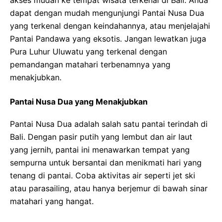
akses mudah ke tempat wisata terkenal di Bali. Anda
dapat dengan mudah mengunjungi Pantai Nusa Dua
yang terkenal dengan keindahannya, atau menjelajahi
Pantai Pandawa yang eksotis. Jangan lewatkan juga
Pura Luhur Uluwatu yang terkenal dengan
pemandangan matahari terbenamnya yang
menakjubkan.
Pantai Nusa Dua yang Menakjubkan
Pantai Nusa Dua adalah salah satu pantai terindah di
Bali. Dengan pasir putih yang lembut dan air laut
yang jernih, pantai ini menawarkan tempat yang
sempurna untuk bersantai dan menikmati hari yang
tenang di pantai. Coba aktivitas air seperti jet ski
atau parasailing, atau hanya berjemur di bawah sinar
matahari yang hangat.