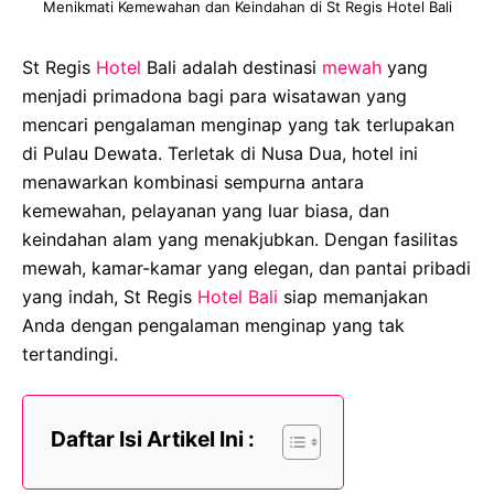
Menikmati Kemewahan dan Keindahan di St Regis Hotel Bali
St Regis
Hotel
Bali adalah destinasi
mewah
yang
menjadi primadona bagi para wisatawan yang
mencari pengalaman menginap yang tak terlupakan
di Pulau Dewata. Terletak di Nusa Dua, hotel ini
menawarkan kombinasi sempurna antara
kemewahan, pelayanan yang luar biasa, dan
keindahan alam yang menakjubkan. Dengan fasilitas
mewah, kamar-kamar yang elegan, dan pantai pribadi
yang indah, St Regis
Hotel Bali
siap memanjakan
Anda dengan pengalaman menginap yang tak
tertandingi.
Daftar Isi Artikel Ini :