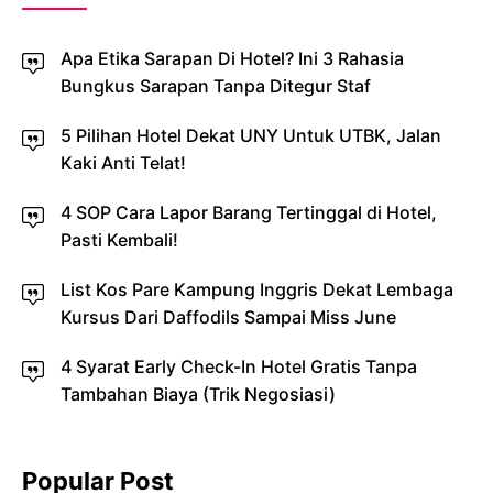
Apa Etika Sarapan Di Hotel? Ini 3 Rahasia
Bungkus Sarapan Tanpa Ditegur Staf
5 Pilihan Hotel Dekat UNY Untuk UTBK, Jalan
Kaki Anti Telat!
4 SOP Cara Lapor Barang Tertinggal di Hotel,
Pasti Kembali!
List Kos Pare Kampung Inggris Dekat Lembaga
Kursus Dari Daffodils Sampai Miss June
4 Syarat Early Check-In Hotel Gratis Tanpa
Tambahan Biaya (Trik Negosiasi)
Popular Post