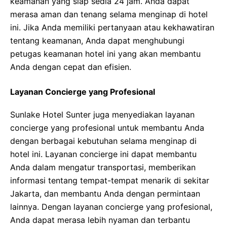
keamanan yang siap sedia 24 jam. Anda dapat
merasa aman dan tenang selama menginap di hotel
ini. Jika Anda memiliki pertanyaan atau kekhawatiran
tentang keamanan, Anda dapat menghubungi
petugas keamanan hotel ini yang akan membantu
Anda dengan cepat dan efisien.
Layanan Concierge yang Profesional
Sunlake Hotel Sunter juga menyediakan layanan
concierge yang profesional untuk membantu Anda
dengan berbagai kebutuhan selama menginap di
hotel ini. Layanan concierge ini dapat membantu
Anda dalam mengatur transportasi, memberikan
informasi tentang tempat-tempat menarik di sekitar
Jakarta, dan membantu Anda dengan permintaan
lainnya. Dengan layanan concierge yang profesional,
Anda dapat merasa lebih nyaman dan terbantu