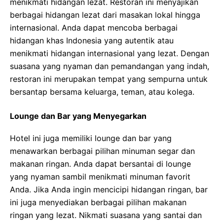
menikmati hidangan lezat. Restoran ini menyajikan
berbagai hidangan lezat dari masakan lokal hingga
internasional. Anda dapat mencoba berbagai
hidangan khas Indonesia yang autentik atau
menikmati hidangan internasional yang lezat. Dengan
suasana yang nyaman dan pemandangan yang indah,
restoran ini merupakan tempat yang sempurna untuk
bersantap bersama keluarga, teman, atau kolega.
Lounge dan Bar yang Menyegarkan
Hotel ini juga memiliki lounge dan bar yang
menawarkan berbagai pilihan minuman segar dan
makanan ringan. Anda dapat bersantai di lounge
yang nyaman sambil menikmati minuman favorit
Anda. Jika Anda ingin mencicipi hidangan ringan, bar
ini juga menyediakan berbagai pilihan makanan
ringan yang lezat. Nikmati suasana yang santai dan