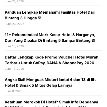
June 27, 2026
Panduan Lengkap Memahami Fasilitas Hotel Dari
Bintang 3 Hingga 5!
June 23, 2026
11+ Rekomendasi Merk Kasur Hotel & Harganya,
Dari Yang Dipakai Di Bintang 5 Sampai Bintang 3!
June 18, 2026
Daftar Lengkap Kode Promo Voucher Hotel Murah
Terbaru Untuk GoPay, DANA & ShopeePay 2026
June 13, 2026
Angka Sial! Menguak Misteri lantai 4 dan 13 di lift
Hotel & Simak 5 Mitos Gelap Lainnya
June 8, 2026
Ketahuan Merokok Di Hotel? Simak Info Dendanya