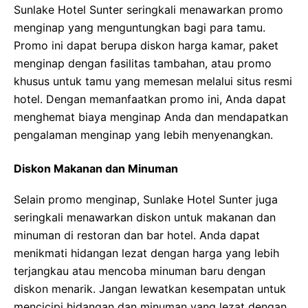
Sunlake Hotel Sunter seringkali menawarkan promo
menginap yang menguntungkan bagi para tamu.
Promo ini dapat berupa diskon harga kamar, paket
menginap dengan fasilitas tambahan, atau promo
khusus untuk tamu yang memesan melalui situs resmi
hotel. Dengan memanfaatkan promo ini, Anda dapat
menghemat biaya menginap Anda dan mendapatkan
pengalaman menginap yang lebih menyenangkan.
Diskon Makanan dan Minuman
Selain promo menginap, Sunlake Hotel Sunter juga
seringkali menawarkan diskon untuk makanan dan
minuman di restoran dan bar hotel. Anda dapat
menikmati hidangan lezat dengan harga yang lebih
terjangkau atau mencoba minuman baru dengan
diskon menarik. Jangan lewatkan kesempatan untuk
mencicipi hidangan dan minuman yang lezat dengan