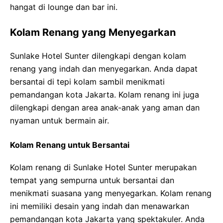
hangat di lounge dan bar ini.
Kolam Renang yang Menyegarkan
Sunlake Hotel Sunter dilengkapi dengan kolam
renang yang indah dan menyegarkan. Anda dapat
bersantai di tepi kolam sambil menikmati
pemandangan kota Jakarta. Kolam renang ini juga
dilengkapi dengan area anak-anak yang aman dan
nyaman untuk bermain air.
Kolam Renang untuk Bersantai
Kolam renang di Sunlake Hotel Sunter merupakan
tempat yang sempurna untuk bersantai dan
menikmati suasana yang menyegarkan. Kolam renang
ini memiliki desain yang indah dan menawarkan
pemandangan kota Jakarta yang spektakuler. Anda