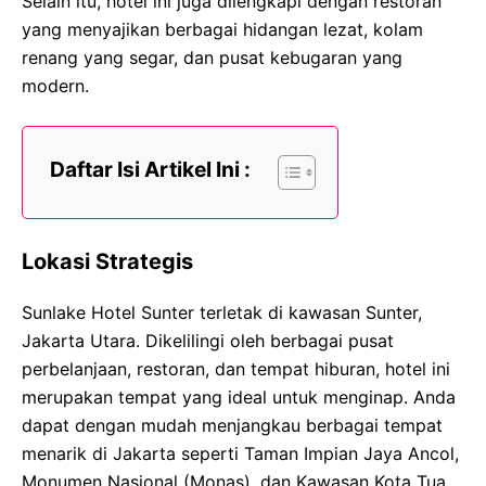
Selain itu, hotel ini juga dilengkapi dengan restoran
yang menyajikan berbagai hidangan lezat, kolam
renang yang segar, dan pusat kebugaran yang
modern.
Daftar Isi Artikel Ini :
Lokasi Strategis
Sunlake Hotel Sunter terletak di kawasan Sunter,
Jakarta Utara. Dikelilingi oleh berbagai pusat
perbelanjaan, restoran, dan tempat hiburan, hotel ini
merupakan tempat yang ideal untuk menginap. Anda
dapat dengan mudah menjangkau berbagai tempat
menarik di Jakarta seperti Taman Impian Jaya Ancol,
Monumen Nasional (Monas), dan Kawasan Kota Tua.