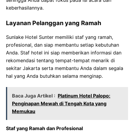
sehingga Anda dapat fokus pada isi acara dan
keberhasilannya.
Layanan Pelanggan yang Ramah
Sunlake Hotel Sunter memiliki staf yang ramah,
profesional, dan siap membantu setiap kebutuhan
Anda. Staf hotel ini siap memberikan informasi dan
rekomendasi tentang tempat-tempat menarik di
sekitar Jakarta serta membantu Anda dalam segala
hal yang Anda butuhkan selama menginap.
Baca Juga Artikel :
Platinum Hotel Palopo:
Penginapan Mewah di Tengah Kota yang
Memukau
Staf yang Ramah dan Profesional