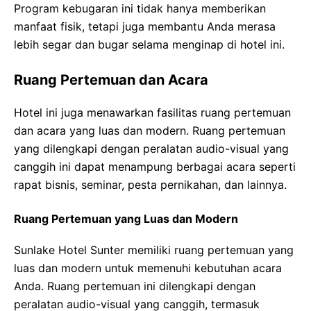
Program kebugaran ini tidak hanya memberikan
manfaat fisik, tetapi juga membantu Anda merasa
lebih segar dan bugar selama menginap di hotel ini.
Ruang Pertemuan dan Acara
Hotel ini juga menawarkan fasilitas ruang pertemuan
dan acara yang luas dan modern. Ruang pertemuan
yang dilengkapi dengan peralatan audio-visual yang
canggih ini dapat menampung berbagai acara seperti
rapat bisnis, seminar, pesta pernikahan, dan lainnya.
Ruang Pertemuan yang Luas dan Modern
Sunlake Hotel Sunter memiliki ruang pertemuan yang
luas dan modern untuk memenuhi kebutuhan acara
Anda. Ruang pertemuan ini dilengkapi dengan
peralatan audio-visual yang canggih, termasuk