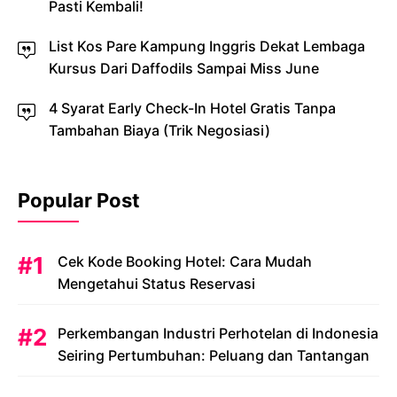
Pasti Kembali!
List Kos Pare Kampung Inggris Dekat Lembaga
Kursus Dari Daffodils Sampai Miss June
4 Syarat Early Check-In Hotel Gratis Tanpa
Tambahan Biaya (Trik Negosiasi)
Popular Post
Cek Kode Booking Hotel: Cara Mudah
Mengetahui Status Reservasi
Perkembangan Industri Perhotelan di Indonesia
Seiring Pertumbuhan: Peluang dan Tantangan