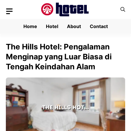
Skip
to
content
Home
Hotel
About
Contact
The Hills Hotel: Pengalaman
Menginap yang Luar Biasa di
Tengah Keindahan Alam