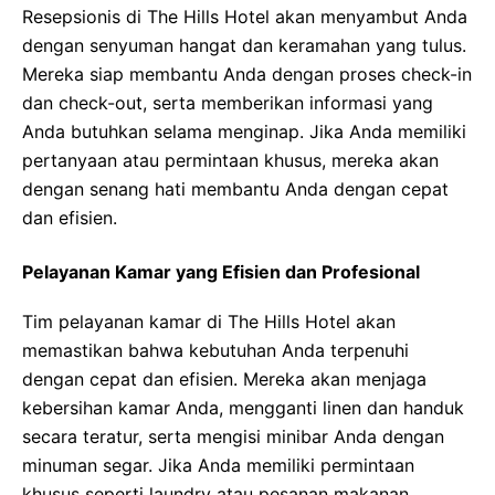
Resepsionis di The Hills Hotel akan menyambut Anda
dengan senyuman hangat dan keramahan yang tulus.
Mereka siap membantu Anda dengan proses check-in
dan check-out, serta memberikan informasi yang
Anda butuhkan selama menginap. Jika Anda memiliki
pertanyaan atau permintaan khusus, mereka akan
dengan senang hati membantu Anda dengan cepat
dan efisien.
Pelayanan Kamar yang Efisien dan Profesional
Tim pelayanan kamar di The Hills Hotel akan
memastikan bahwa kebutuhan Anda terpenuhi
dengan cepat dan efisien. Mereka akan menjaga
kebersihan kamar Anda, mengganti linen dan handuk
secara teratur, serta mengisi minibar Anda dengan
minuman segar. Jika Anda memiliki permintaan
khusus seperti laundry atau pesanan makanan,