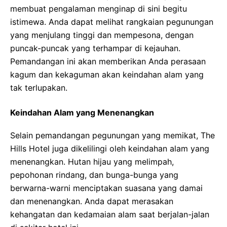
membuat pengalaman menginap di sini begitu
istimewa. Anda dapat melihat rangkaian pegunungan
yang menjulang tinggi dan mempesona, dengan
puncak-puncak yang terhampar di kejauhan.
Pemandangan ini akan memberikan Anda perasaan
kagum dan kekaguman akan keindahan alam yang
tak terlupakan.
Keindahan Alam yang Menenangkan
Selain pemandangan pegunungan yang memikat, The
Hills Hotel juga dikelilingi oleh keindahan alam yang
menenangkan. Hutan hijau yang melimpah,
pepohonan rindang, dan bunga-bunga yang
berwarna-warni menciptakan suasana yang damai
dan menenangkan. Anda dapat merasakan
kehangatan dan kedamaian alam saat berjalan-jalan