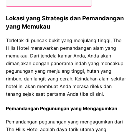
Lokasi yang Strategis dan Pemandangan
yang Memukau
Terletak di puncak bukit yang menjulang tinggi, The
Hills Hotel menawarkan pemandangan alam yang
memukau. Dari jendela kamar Anda, Anda akan
dimanjakan dengan panorama indah yang mencakup
pegunungan yang menjulang tinggi, hutan yang
rimbun, dan langit yang cerah. Keindahan alam sekitar
hotel ini akan membuat Anda merasa rileks dan
tenang sejak saat pertama Anda tiba di sini.
Pemandangan Pegunungan yang Mengagumkan
Pemandangan pegunungan yang mengagumkan dari
The Hills Hotel adalah daya tarik utama yang