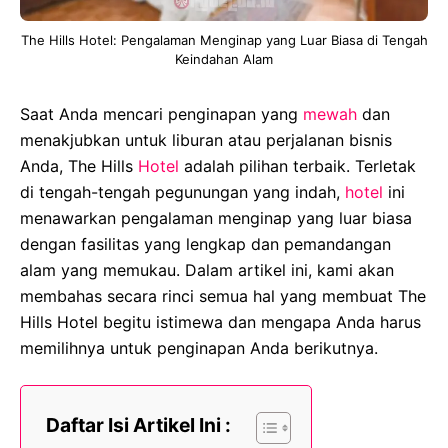
The Hills Hotel: Pengalaman Menginap yang Luar Biasa di Tengah
Keindahan Alam
Saat Anda mencari penginapan yang
mewah
dan
menakjubkan untuk liburan atau perjalanan bisnis
Anda, The Hills
Hotel
adalah pilihan terbaik. Terletak
di tengah-tengah pegunungan yang indah,
hotel
ini
menawarkan pengalaman menginap yang luar biasa
dengan fasilitas yang lengkap dan pemandangan
alam yang memukau. Dalam artikel ini, kami akan
membahas secara rinci semua hal yang membuat The
Hills Hotel begitu istimewa dan mengapa Anda harus
memilihnya untuk penginapan Anda berikutnya.
Daftar Isi Artikel Ini :