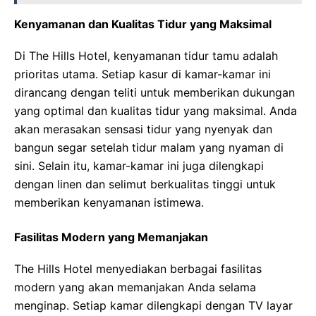
Kenyamanan dan Kualitas Tidur yang Maksimal
Di The Hills Hotel, kenyamanan tidur tamu adalah
prioritas utama. Setiap kasur di kamar-kamar ini
dirancang dengan teliti untuk memberikan dukungan
yang optimal dan kualitas tidur yang maksimal. Anda
akan merasakan sensasi tidur yang nyenyak dan
bangun segar setelah tidur malam yang nyaman di
sini. Selain itu, kamar-kamar ini juga dilengkapi
dengan linen dan selimut berkualitas tinggi untuk
memberikan kenyamanan istimewa.
Fasilitas Modern yang Memanjakan
The Hills Hotel menyediakan berbagai fasilitas
modern yang akan memanjakan Anda selama
menginap. Setiap kamar dilengkapi dengan TV layar