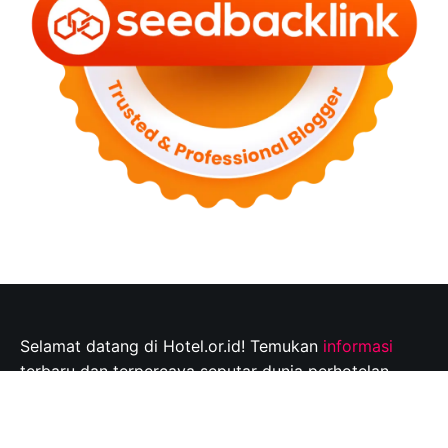
Selamat datang di Hotel.or.id! Temukan
informasi
terbaru dan terpercaya seputar dunia perhotelan,
tempat wisata, dan tips perjalanan yang tak
terlupakan. Jelajahi destinasi wisata pilihan Anda dan
rencanakan perjalanan Anda dengan mudah bersama