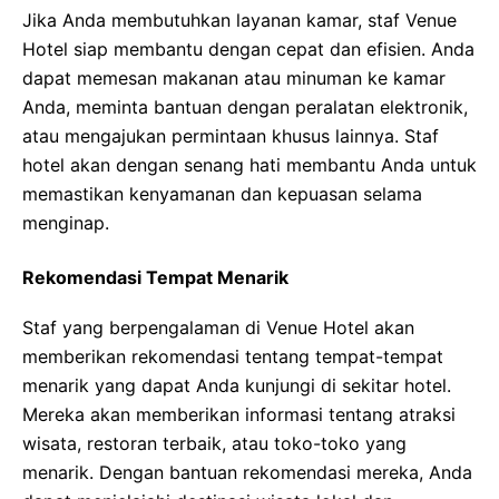
Jika Anda membutuhkan layanan kamar, staf Venue
Hotel siap membantu dengan cepat dan efisien. Anda
dapat memesan makanan atau minuman ke kamar
Anda, meminta bantuan dengan peralatan elektronik,
atau mengajukan permintaan khusus lainnya. Staf
hotel akan dengan senang hati membantu Anda untuk
memastikan kenyamanan dan kepuasan selama
menginap.
Rekomendasi Tempat Menarik
Staf yang berpengalaman di Venue Hotel akan
memberikan rekomendasi tentang tempat-tempat
menarik yang dapat Anda kunjungi di sekitar hotel.
Mereka akan memberikan informasi tentang atraksi
wisata, restoran terbaik, atau toko-toko yang
menarik. Dengan bantuan rekomendasi mereka, Anda