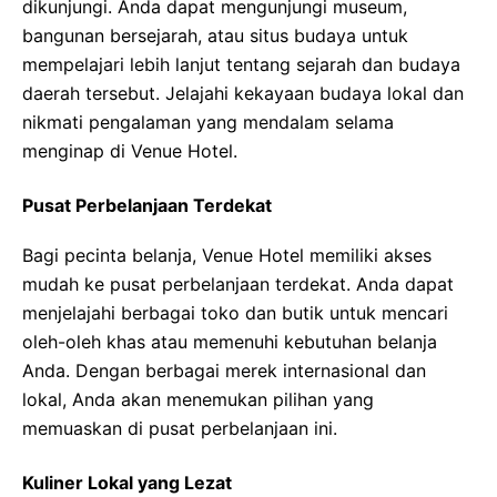
dikunjungi. Anda dapat mengunjungi museum,
bangunan bersejarah, atau situs budaya untuk
mempelajari lebih lanjut tentang sejarah dan budaya
daerah tersebut. Jelajahi kekayaan budaya lokal dan
nikmati pengalaman yang mendalam selama
menginap di Venue Hotel.
Pusat Perbelanjaan Terdekat
Bagi pecinta belanja, Venue Hotel memiliki akses
mudah ke pusat perbelanjaan terdekat. Anda dapat
menjelajahi berbagai toko dan butik untuk mencari
oleh-oleh khas atau memenuhi kebutuhan belanja
Anda. Dengan berbagai merek internasional dan
lokal, Anda akan menemukan pilihan yang
memuaskan di pusat perbelanjaan ini.
Kuliner Lokal yang Lezat