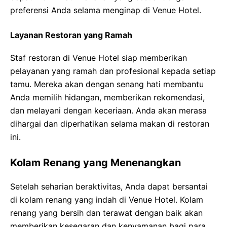
preferensi Anda selama menginap di Venue Hotel.
Layanan Restoran yang Ramah
Staf restoran di Venue Hotel siap memberikan
pelayanan yang ramah dan profesional kepada setiap
tamu. Mereka akan dengan senang hati membantu
Anda memilih hidangan, memberikan rekomendasi,
dan melayani dengan keceriaan. Anda akan merasa
dihargai dan diperhatikan selama makan di restoran
ini.
Kolam Renang yang Menenangkan
Setelah seharian beraktivitas, Anda dapat bersantai
di kolam renang yang indah di Venue Hotel. Kolam
renang yang bersih dan terawat dengan baik akan
memberikan kesegaran dan kenyamanan bagi para