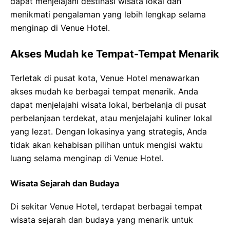
dapat menjelajahi destinasi wisata lokal dan
menikmati pengalaman yang lebih lengkap selama
menginap di Venue Hotel.
Akses Mudah ke Tempat-Tempat Menarik
Terletak di pusat kota, Venue Hotel menawarkan
akses mudah ke berbagai tempat menarik. Anda
dapat menjelajahi wisata lokal, berbelanja di pusat
perbelanjaan terdekat, atau menjelajahi kuliner lokal
yang lezat. Dengan lokasinya yang strategis, Anda
tidak akan kehabisan pilihan untuk mengisi waktu
luang selama menginap di Venue Hotel.
Wisata Sejarah dan Budaya
Di sekitar Venue Hotel, terdapat berbagai tempat
wisata sejarah dan budaya yang menarik untuk