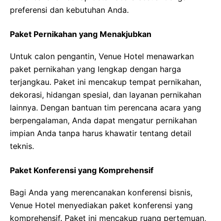
preferensi dan kebutuhan Anda.
Paket Pernikahan yang Menakjubkan
Untuk calon pengantin, Venue Hotel menawarkan
paket pernikahan yang lengkap dengan harga
terjangkau. Paket ini mencakup tempat pernikahan,
dekorasi, hidangan spesial, dan layanan pernikahan
lainnya. Dengan bantuan tim perencana acara yang
berpengalaman, Anda dapat mengatur pernikahan
impian Anda tanpa harus khawatir tentang detail
teknis.
Paket Konferensi yang Komprehensif
Bagi Anda yang merencanakan konferensi bisnis,
Venue Hotel menyediakan paket konferensi yang
komprehensif. Paket ini mencakup ruang pertemuan,