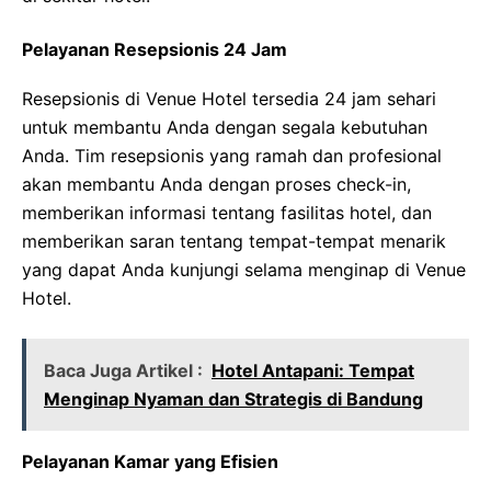
Pelayanan Resepsionis 24 Jam
Resepsionis di Venue Hotel tersedia 24 jam sehari
untuk membantu Anda dengan segala kebutuhan
Anda. Tim resepsionis yang ramah dan profesional
akan membantu Anda dengan proses check-in,
memberikan informasi tentang fasilitas hotel, dan
memberikan saran tentang tempat-tempat menarik
yang dapat Anda kunjungi selama menginap di Venue
Hotel.
Baca Juga Artikel :
Hotel Antapani: Tempat
Menginap Nyaman dan Strategis di Bandung
Pelayanan Kamar yang Efisien