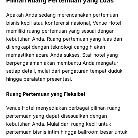
Pilihan Ruang Pertemuan yang Luas
Apakah Anda sedang merencanakan pertemuan
bisnis kecil atau konferensi nasional, Venue Hotel
memiliki ruang pertemuan yang sesuai dengan
kebutuhan Anda. Ruang pertemuan yang luas dan
dilengkapi dengan teknologi canggih akan
memastikan acara Anda sukses. Staf hotel yang
berpengalaman akan membantu Anda mengatur
setiap detail, mulai dari pengaturan tempat duduk
hingga peralatan presentasi.
Ruang Pertemuan yang Fleksibel
Venue Hotel menyediakan berbagai pilihan ruang
pertemuan yang dapat disesuaikan dengan
kebutuhan Anda. Mulai dari ruang kecil untuk
pertemuan bisnis intim hingga ballroom besar untuk