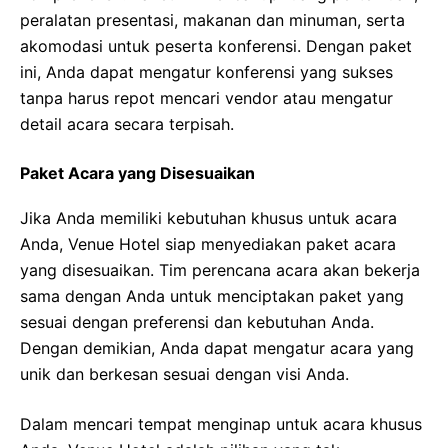
peralatan presentasi, makanan dan minuman, serta
akomodasi untuk peserta konferensi. Dengan paket
ini, Anda dapat mengatur konferensi yang sukses
tanpa harus repot mencari vendor atau mengatur
detail acara secara terpisah.
Paket Acara yang Disesuaikan
Jika Anda memiliki kebutuhan khusus untuk acara
Anda, Venue Hotel siap menyediakan paket acara
yang disesuaikan. Tim perencana acara akan bekerja
sama dengan Anda untuk menciptakan paket yang
sesuai dengan preferensi dan kebutuhan Anda.
Dengan demikian, Anda dapat mengatur acara yang
unik dan berkesan sesuai dengan visi Anda.
Dalam mencari tempat menginap untuk acara khusus