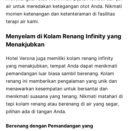
air untuk meredakan ketegangan otot Anda. Nikmati
momen ketenangan dan ketenteraman di fasilitas
terapi air kami.
Menyelam di Kolam Renang Infinity yang
Menakjubkan
Hotel Verona juga memiliki kolam renang infinity
yang menakjubkan, tempat Anda dapat menikmati
pemandangan luar biasa sambil berenang. Kolam
renang ini memberikan pengalaman yang unik dan
menawarkan kesempatan untuk bersantai dan
menikmati suasana yang tenang. Nikmati matahari di
tepi kolam renang atau berenang di air yang segar,
pilihan ada di tangan Anda.
Berenang dengan Pemandangan yang