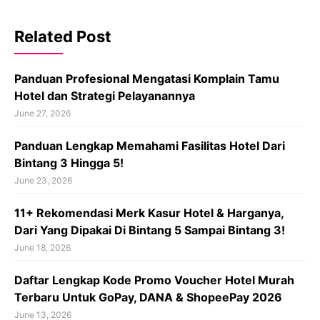
Related Post
Panduan Profesional Mengatasi Komplain Tamu
Hotel dan Strategi Pelayanannya
June 27, 2026
Panduan Lengkap Memahami Fasilitas Hotel Dari
Bintang 3 Hingga 5!
June 23, 2026
11+ Rekomendasi Merk Kasur Hotel & Harganya,
Dari Yang Dipakai Di Bintang 5 Sampai Bintang 3!
June 18, 2026
Daftar Lengkap Kode Promo Voucher Hotel Murah
Terbaru Untuk GoPay, DANA & ShopeePay 2026
June 13, 2026