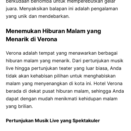
berkudaan berlomba untuk memperebutkan gelar
juara. Menyaksikan balapan ini adalah pengalaman
yang unik dan mendebarkan.
Menemukan Hiburan Malam yang
Menarik di Verona
Verona adalah tempat yang menawarkan berbagai
hiburan malam yang menarik. Dari pertunjukan musik
live hingga pertunjukan teater yang luar biasa, Anda
tidak akan kehabisan pilihan untuk menghabiskan
malam yang menyenangkan di kota ini. Hotel Verona
berada di dekat pusat hiburan malam, sehingga Anda
dapat dengan mudah menikmati kehidupan malam
yang brilian.
Pertunjukan Musik Live yang Spektakuler