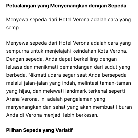
Petualangan yang Menyenangkan dengan Sepeda
Menyewa sepeda dari Hotel Verona adalah cara yang
semp
Menyewa sepeda dari Hotel Verona adalah cara yang
sempurna untuk menjelajahi keindahan Kota Verona.
Dengan sepeda, Anda dapat berkeliling dengan
leluasa dan menikmati pemandangan dari sudut yang
berbeda. Nikmati udara segar saat Anda bersepeda
melalui jalan-jalan yang indah, melintasi taman-taman
yang hijau, dan melewati landmark terkenal seperti
Arena Verona. Ini adalah pengalaman yang
menyenangkan dan sehat yang akan membuat liburan
Anda di Verona menjadi lebih berkesan.
Pilihan Sepeda yang Variatif