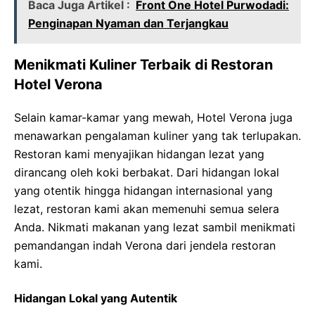
Baca Juga Artikel :
Front One Hotel Purwodadi:
Penginapan Nyaman dan Terjangkau
Menikmati Kuliner Terbaik di Restoran
Hotel Verona
Selain kamar-kamar yang mewah, Hotel Verona juga
menawarkan pengalaman kuliner yang tak terlupakan.
Restoran kami menyajikan hidangan lezat yang
dirancang oleh koki berbakat. Dari hidangan lokal
yang otentik hingga hidangan internasional yang
lezat, restoran kami akan memenuhi semua selera
Anda. Nikmati makanan yang lezat sambil menikmati
pemandangan indah Verona dari jendela restoran
kami.
Hidangan Lokal yang Autentik