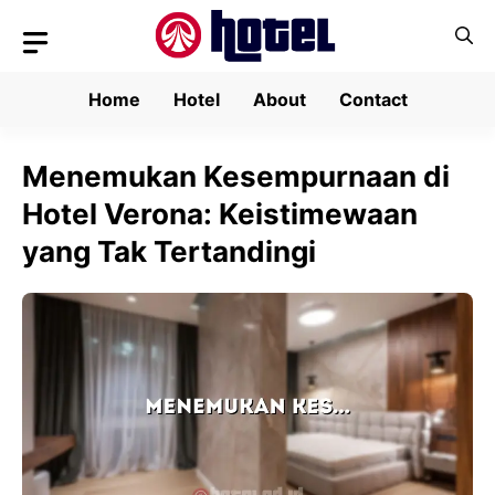
Skip
to
content
Home
Hotel
About
Contact
Menemukan Kesempurnaan di
Hotel Verona: Keistimewaan
yang Tak Tertandingi