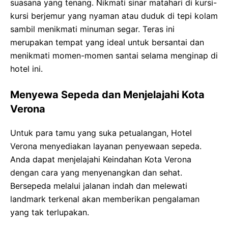
suasana yang tenang. Nikmati sinar matahari di kursi-
kursi berjemur yang nyaman atau duduk di tepi kolam
sambil menikmati minuman segar. Teras ini
merupakan tempat yang ideal untuk bersantai dan
menikmati momen-momen santai selama menginap di
hotel ini.
Menyewa Sepeda dan Menjelajahi Kota
Verona
Untuk para tamu yang suka petualangan, Hotel
Verona menyediakan layanan penyewaan sepeda.
Anda dapat menjelajahi Keindahan Kota Verona
dengan cara yang menyenangkan dan sehat.
Bersepeda melalui jalanan indah dan melewati
landmark terkenal akan memberikan pengalaman
yang tak terlupakan.