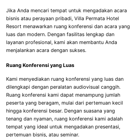
Jika Anda mencari tempat untuk mengadakan acara
bisnis atau perayaan pribadi, Villa Permata Hotel
Resort menawarkan ruang konferensi dan acara yang
luas dan modern. Dengan fasilitas lengkap dan
layanan profesional, kami akan membantu Anda
menjalankan acara dengan sukses.
Ruang Konferensi yang Luas
Kami menyediakan ruang konferensi yang luas dan
dilengkapi dengan peralatan audiovisual canggih.
Ruang konferensi kami dapat menampung jumlah
peserta yang beragam, mulai dari pertemuan kecil
hingga konferensi besar. Dengan suasana yang
tenang dan nyaman, ruang konferensi kami adalah
tempat yang ideal untuk mengadakan presentasi,
pertemuan bisnis, atau seminar.