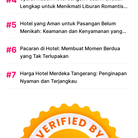
Lengkap untuk Menikmati Liburan Romantis
Anda
Hotel yang Aman untuk Pasangan Belum
Menikah: Keamanan dan Kenyamanan yang
Menjadi Prioritas
Pacaran di Hotel: Membuat Momen Berdua
yang Tak Terlupakan
Harga Hotel Merdeka Tangerang: Penginapan
Nyaman dan Terjangkau