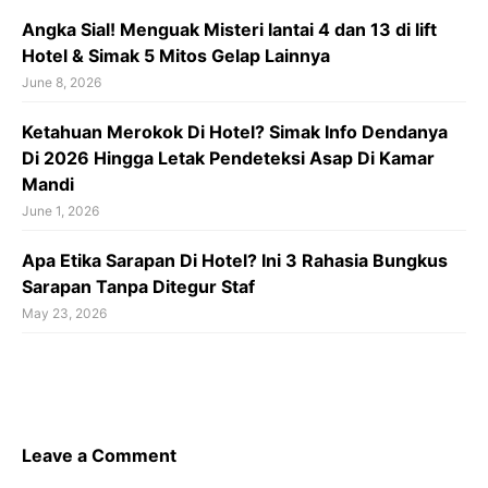
Angka Sial! Menguak Misteri lantai 4 dan 13 di lift
Hotel & Simak 5 Mitos Gelap Lainnya
June 8, 2026
Ketahuan Merokok Di Hotel? Simak Info Dendanya
Di 2026 Hingga Letak Pendeteksi Asap Di Kamar
Mandi
June 1, 2026
Apa Etika Sarapan Di Hotel? Ini 3 Rahasia Bungkus
Sarapan Tanpa Ditegur Staf
May 23, 2026
Leave a Comment