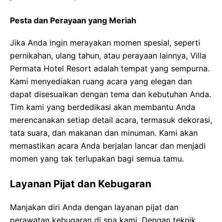
Pesta dan Perayaan yang Meriah
Jika Anda ingin merayakan momen spesial, seperti
pernikahan, ulang tahun, atau perayaan lainnya, Villa
Permata Hotel Resort adalah tempat yang sempurna.
Kami menyediakan ruang acara yang elegan dan
dapat disesuaikan dengan tema dan kebutuhan Anda.
Tim kami yang berdedikasi akan membantu Anda
merencanakan setiap detail acara, termasuk dekorasi,
tata suara, dan makanan dan minuman. Kami akan
memastikan acara Anda berjalan lancar dan menjadi
momen yang tak terlupakan bagi semua tamu.
Layanan Pijat dan Kebugaran
Manjakan diri Anda dengan layanan pijat dan
perawatan kebugaran di spa kami. Dengan teknik