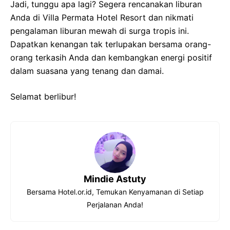
Jadi, tunggu apa lagi? Segera rencanakan liburan
Anda di Villa Permata Hotel Resort dan nikmati
pengalaman liburan mewah di surga tropis ini.
Dapatkan kenangan tak terlupakan bersama orang-
orang terkasih Anda dan kembangkan energi positif
dalam suasana yang tenang dan damai.
Selamat berlibur!
Mindie Astuty
Bersama Hotel.or.id, Temukan Kenyamanan di Setiap
Perjalanan Anda!