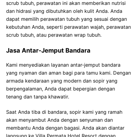
scrub tubuh, perawatan ini akan memberikan nutrisi
dan hidrasi yang dibutuhkan oleh kulit Anda. Anda
dapat memilih perawatan tubuh yang sesuai dengan
kebutuhan Anda, seperti perawatan wajah, perawatan
scrub tubuh, atau perawatan wrap tubuh.
Jasa Antar-Jemput Bandara
Kami menyediakan layanan antar-jemput bandara
yang nyaman dan aman bagi para tamu kami. Dengan
armada kendaraan yang modern dan sopir yang
berpengalaman, Anda dapat bepergian dengan
tenang dan tanpa khawatir.
Saat Anda tiba di bandara, sopir kami yang ramah
akan menyambut Anda dengan senyuman dan
membantu Anda dengan bagasi. Anda akan diantar
langsung ke Villa Permata Hotel Resort dengan