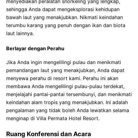
menyediakan peralatan snorkeling yang lengkap,
sehingga Anda dapat mengeksplorasi kehidupan
bawah laut yang menakjubkan. Nikmati keindahan
terumbu karang yang penuh dengan ikan dan biota
laut lainnya.
Berlayar dengan Perahu
Jika Anda ingin mengelilingi pulau dan menikmati
pemandangan laut yang menakjubkan, Anda dapat
menyewa perahu di resort kami. Perahu ini akan
membawa Anda mengelilingi pulau-pulau terdekat,
menjelajahi pantai-pantai tersembunyi, dan menikmati
keindahan alam tropis yang menakjubkan. Ini adalah
pengalaman yang tidak boleh Anda lewatkan selama
menginap di Villa Permata Hotel Resort.
Ruang Konferensi dan Acara