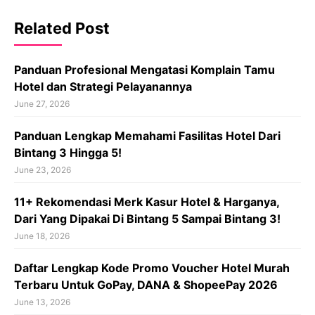
Related Post
Panduan Profesional Mengatasi Komplain Tamu
Hotel dan Strategi Pelayanannya
June 27, 2026
Panduan Lengkap Memahami Fasilitas Hotel Dari
Bintang 3 Hingga 5!
June 23, 2026
11+ Rekomendasi Merk Kasur Hotel & Harganya,
Dari Yang Dipakai Di Bintang 5 Sampai Bintang 3!
June 18, 2026
Daftar Lengkap Kode Promo Voucher Hotel Murah
Terbaru Untuk GoPay, DANA & ShopeePay 2026
June 13, 2026